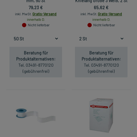
mm, 50 St
Knielang Größe 3 Weiß, 2 St
79,23 €
65,62 €
inkl. MwSt.
Gratis-Versand
inkl. MwSt.
Gratis-Versand
innerhalb D.
innerhalb D.
Nicht lieferbar
Nicht lieferbar
Beratung für
Beratung für
Produktalternativen:
Produktalternativen:
Tel. 03491-8770120
Tel. 03491-8770120
(gebührenfrei)
(gebührenfrei)