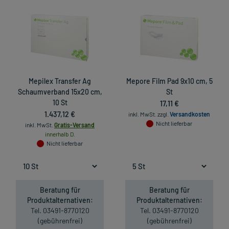
Mepilex Transfer Ag
Mepore Film Pad 9x10 cm, 5
Schaumverband 15x20 cm,
St
10 St
17,11 €
1.437,12 €
inkl. MwSt.
zzgl.
Versandkosten
Nicht lieferbar
inkl. MwSt.
Gratis-Versand
innerhalb D.
Nicht lieferbar
Beratung für
Beratung für
Produktalternativen:
Produktalternativen:
Tel. 03491-8770120
Tel. 03491-8770120
(gebührenfrei)
(gebührenfrei)