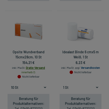
Opsite Wundverband
Idealast Binde 6 cmx5 m
15cmx28cm, 10 St
Weiß, 1 St
154,21 €
6,23 €
inkl. MwSt.
Gratis-Versand
inkl. MwSt.
zzgl.
Versandkosten
innerhalb D.
Nicht lieferbar
Nicht lieferbar
Beratung für
Beratung für
Produktalternativen:
Produktalternativen:
Tel. 03491-8770120
Tel. 03491-8770120