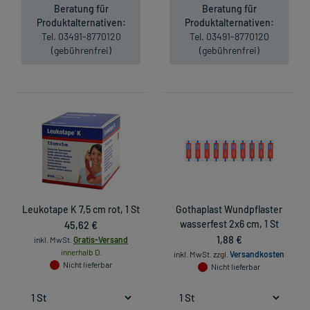
Beratung für
Beratung für
Produktalternativen:
Produktalternativen:
Tel. 03491-8770120
Tel. 03491-8770120
(gebührenfrei)
(gebührenfrei)
Leukotape K 7,5 cm rot, 1 St
Gothaplast Wundpflaster
45,62 €
wasserfest 2x6 cm, 1 St
1,88 €
inkl. MwSt.
Gratis-Versand
innerhalb D.
inkl. MwSt.
zzgl.
Versandkosten
Nicht lieferbar
Nicht lieferbar