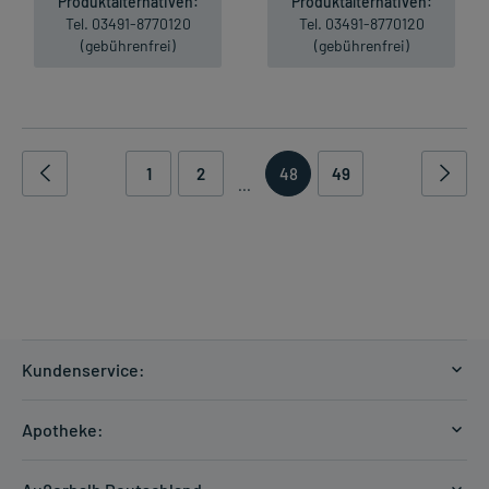
Produktalternativen:
Produktalternativen:
Tel. 03491-8770120
Tel. 03491-8770120
(gebührenfrei)
(gebührenfrei)
1
2
48
49
...
Kundenservice:
Versandkosten
Apotheke:
Zahlungsarten
Ratgeber
Kontakt