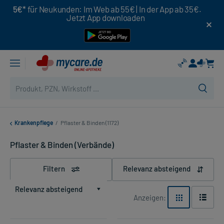
5€*
für Neukunden: Im Web ab 55€ | In der App ab 35€.
Jetzt App downloaden
Krankenpflege
/
Pflaster & Binden (1172)
Pflaster & Binden (Verbände)
Filtern
Relevanz absteigend
Relevanz absteigend
Anzeigen: