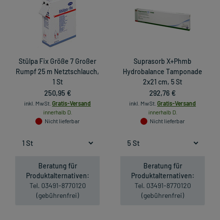
Stülpa Fix Größe 7 Großer
Suprasorb X+Phmb
Rumpf 25 m Netztschlauch,
Hydrobalance Tamponade
1 St
2x21 cm, 5 St
250,95 €
292,76 €
inkl. MwSt.
Gratis-Versand
inkl. MwSt.
Gratis-Versand
innerhalb D.
innerhalb D.
Nicht lieferbar
Nicht lieferbar
Beratung für
Beratung für
Produktalternativen:
Produktalternativen:
Tel. 03491-8770120
Tel. 03491-8770120
(gebührenfrei)
(gebührenfrei)