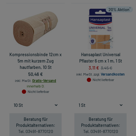
Kompressionsbinde 12cm x
Hansaplast Universal
5m mit kurzem Zug
Pflaster 6 cm x 1 m, 1 St
hautfarben, 10 St
3,11 €
3,45 €
50,46 €
inkl. MwSt.
zzgl.
Versandkosten
Nicht lieferbar
inkl. MwSt.
Gratis-Versand
innerhalb D.
Nicht lieferbar
Beratung für
Beratung für
Produktalternativen:
Produktalternativen:
Tel. 03491-8770120
Tel. 03491-8770120