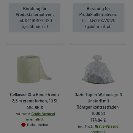
Beratung für
Beratung für
Produktalternativen:
Produktalternativen:
Tel. 03491-8770120
Tel. 03491-8770120
(gebührenfrei)
(gebührenfrei)
Cellacast Xtra Binde 5 cm x
Gazin Tupfer Walnussgroß
3,6 m cremefarben, 10 St
Unsteril mit
404,85 €
Röntgenkontrastfaden,
1000 St
inkl. MwSt.
Gratis-Versand
innerhalb D.
174,94 €
Nicht lieferbar
inkl. MwSt.
Gratis-Versand
innerhalb D.