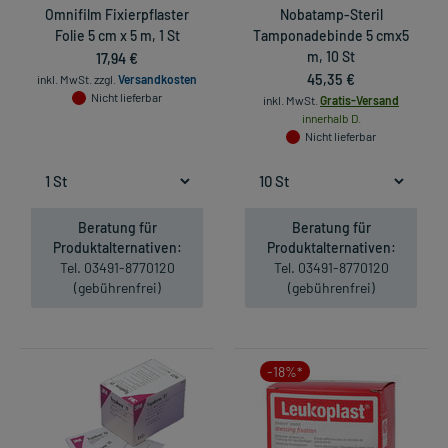
Omnifilm Fixierpflaster
Nobatamp-Steril
Folie 5 cm x 5 m, 1 St
Tamponadebinde 5 cmx5
17,94 €
m, 10 St
45,35 €
inkl. MwSt.
zzgl.
Versandkosten
Nicht lieferbar
inkl. MwSt.
Gratis-Versand
innerhalb D.
Nicht lieferbar
Beratung für
Beratung für
Produktalternativen:
Produktalternativen:
Tel. 03491-8770120
Tel. 03491-8770120
(gebührenfrei)
(gebührenfrei)
-18%*