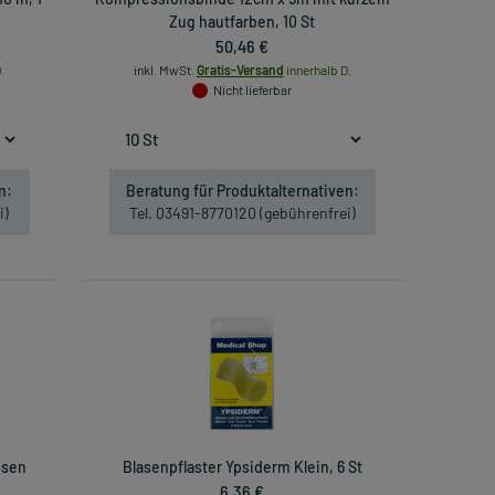
Zug hautfarben, 10 St
50,46 €
.
inkl. MwSt.
Gratis-Versand
innerhalb D.
Nicht lieferbar
n:
Beratung für Produktalternativen:
i)
Tel. 03491-8770120 (gebührenfrei)
ssen
Blasenpflaster Ypsiderm Klein, 6 St
6,36 €