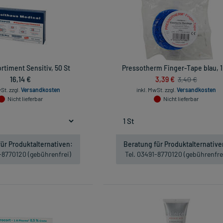
ortiment Sensitiv, 50 St
Pressotherm Finger-Tape blau, 1
16,14 €
3,39 €
3,40 €
wSt.
zzgl.
Versandkosten
inkl. MwSt.
zzgl.
Versandkosten
Nicht lieferbar
Nicht lieferbar
ür Produktalternativen:
Beratung für Produktalternative
1-8770120 (gebührenfrei)
Tel. 03491-8770120 (gebührenfre