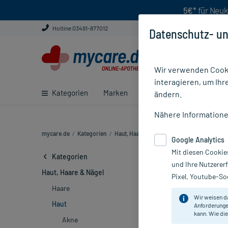
5€*
für Neuk
Hotline 03491-877012
Datenschutz- un
Wir verwenden Cooki
interagieren, um Ihr
Kategorien
Marken
Ratgeber
E-Rezept ei
ändern.
Nähere Information
mycare.de
/
Kategorien
/
Haut, Haare & Nägel
/
Haut (2516)
Google Analytics
Mit diesen Cookie
Hautprodukt
Kategorien
und Ihre Nutzerer
Haut, Haare & Nägel
Pixel, Youtube-Soc
Marke
Haare
Wir weisen d
Haut
Anforderunge
Sortieren
Rele
kann. Wie die
Akne