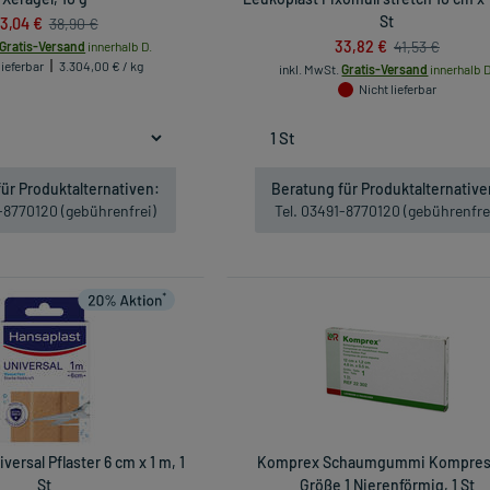
3,04 €
St
38,90 €
33,82 €
41,53 €
Gratis-Versand
innerhalb D.
lieferbar
3.304,00 € / kg
inkl. MwSt.
Gratis-Versand
innerhalb D
Nicht lieferbar
ür Produktalternativen:
Beratung für Produktalternative
1-8770120 (gebührenfrei)
Tel. 03491-8770120 (gebührenfre
versal Pflaster 6 cm x 1 m, 1
Komprex Schaumgummi Kompre
St
Größe 1 Nierenförmig, 1 St