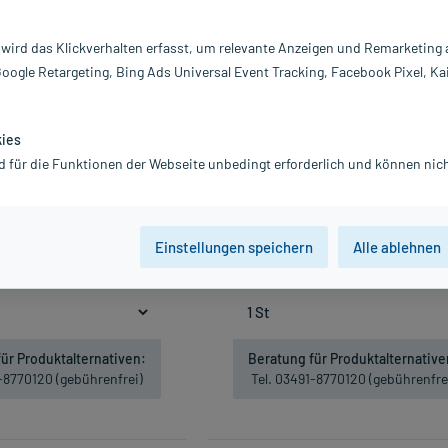
 wird das Klickverhalten erfasst, um relevante Anzeigen und Remarketing
Google Retargeting, Bing Ads Universal Event Tracking, Facebook Pixel, Ka
kies
d für die Funktionen der Webseite unbedingt erforderlich und können nich
 B.Braun Spüllsg.El, 20X100
Gothaplast Wundpflaster wasserfes
ml
cm, 1 St
66,39 €
1,88 €
Einstellungen speichern
Alle ablehnen
Gratis-Versand
innerhalb D.
inkl. MwSt.
zzgl.
Versandkosten
ht lieferbar
33,20 € / l
Nicht lieferbar
ür Produktalternativen:
Beratung für Produktalternative
1-8770120 (gebührenfrei)
Tel. 03491-8770120 (gebührenfre