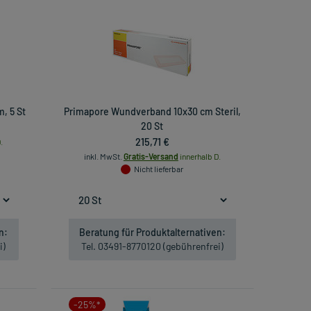
, 5 St
Primapore Wundverband 10x30 cm Steril,
20 St
215,71 €
.
inkl. MwSt.
Gratis-Versand
innerhalb D.
Nicht lieferbar
n:
Beratung für Produktalternativen:
i)
Tel. 03491-8770120 (gebührenfrei)
-25%*