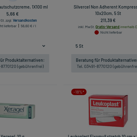
autschutzcreme, 1X100 ml
Silvercel Non Adherent Kompres
5,66 €
10x20cm, 5 St
211,39 €
wSt.
zzgl.
Versandkosten
ht lieferbar
56,60 € / l
inkl. MwSt.
Gratis-Versand
innerhalb D
Nicht lieferbar
ür Produktalternativen:
Beratung für Produktalternative
1-8770120 (gebührenfrei)
Tel. 03491-8770120 (gebührenfre
-18%*
Xeragel, 10 g
Leukoplast Fixomull stretch 10 cm x 