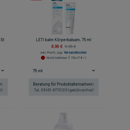
 St
LETI balm Körperbalsam, 75 ml
8,96 €
11,95 €
inkl. MwSt.
zzgl.
Versandkosten
Nicht lieferbar
119,47 € / l
n:
Beratung für Produktalternativen:
i)
Tel. 03491-8770120 (gebührenfrei)