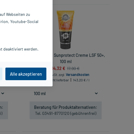
-20%*
 auf Webseiten zu
irion, Youtube-Social
t deaktiviert werden.
t 2x6
Believa Tattoo Sunprotect Creme LSF 50+,
100 ml
14,32 €
17,90 €
Alle akzeptieren
inkl. MwSt.
zzgl.
Versandkosten
Nicht lieferbar
143,20 € / l
n:
Beratung für Produktalternativen:
i)
Tel. 03491-8770120 (gebührenfrei)