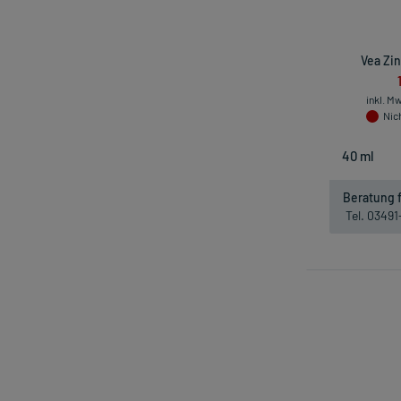
Vea Zin
inkl. M
Nich
Beratung f
Tel. 0349