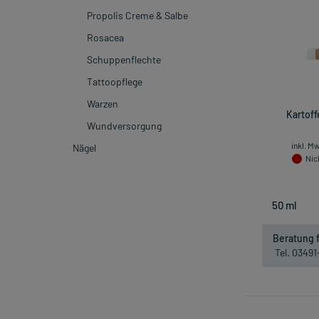
Propolis Creme & Salbe
Rosacea
Schuppenflechte
Tattoopflege
Warzen
Kartoff
Wundversorgung
inkl. M
Nägel
Nich
Beratung f
Tel. 0349