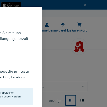
n
E-Rezept App
Anmelden
mycarePlus
Warenkorb
 Sie mit uns
llungen jederzeit
r Webseite zu messen
Tracking, Facebook
Packungsgröße
uropäischen
eschlossen werden
Anzeigen: