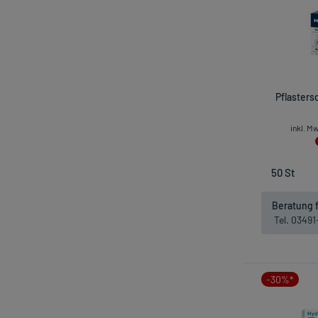
Pflasters
inkl. M
Beratung f
Tel. 0349
-30%*