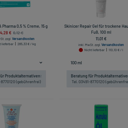
 A Pharma 0,5 % Creme, 15 g
Skinicer Repair Gel für trockene Ha
4,28 €
Fuß, 100 ml
6,12 €
11,01 €
wSt.
zzgl.
Versandkosten
 lieferbar
285,33 € / kg
inkl. MwSt.
zzgl.
Versandkosten
Nicht lieferbar
110,10 € / l
ür Produktalternativen:
Beratung für Produktalternative
1-8770120 (gebührenfrei)
Tel. 03491-8770120 (gebührenfre