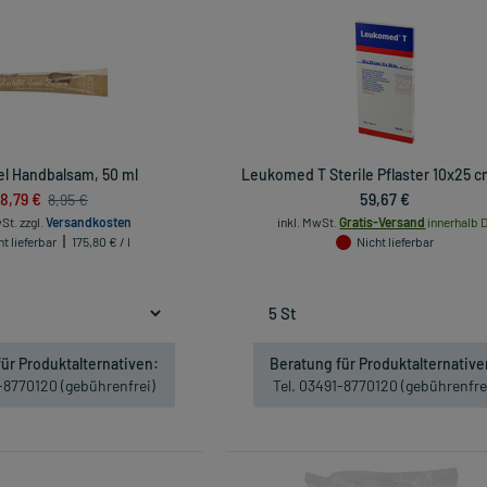
el Handbalsam, 50 ml
Leukomed T Sterile Pflaster 10x25 cm
8,79 €
59,67 €
8,95 €
wSt.
zzgl.
Versandkosten
inkl. MwSt.
Gratis-Versand
innerhalb D
t lieferbar
175,80 € / l
Nicht lieferbar
ür Produktalternativen:
Beratung für Produktalternative
1-8770120 (gebührenfrei)
Tel. 03491-8770120 (gebührenfre