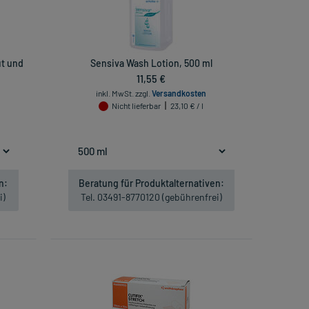
ut und
Sensiva Wash Lotion, 500 ml
11,55 €
inkl. MwSt.
zzgl.
Versandkosten
Nicht lieferbar
23,10 € / l
n:
Beratung für Produktalternativen:
i)
Tel. 03491-8770120 (gebührenfrei)