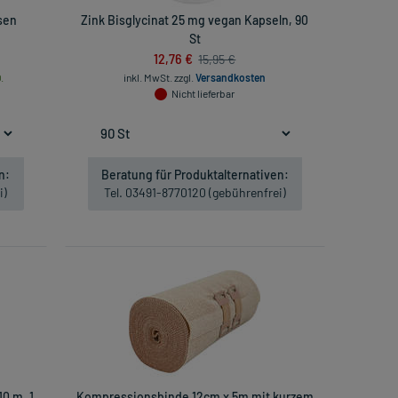
sen
Zink Bisglycinat 25 mg vegan Kapseln, 90
St
12,76 €
15,95 €
.
inkl. MwSt.
zzgl.
Versandkosten
Nicht lieferbar
n:
Beratung für Produktalternativen:
i)
Tel. 03491-8770120 (gebührenfrei)
10 m, 1
Kompressionsbinde 12cm x 5m mit kurzem