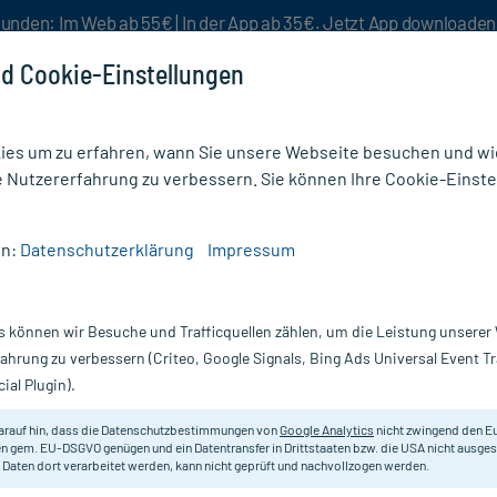
unden: Im Web ab 55€ | In der App ab 35€. Jetzt App downloade
d Cookie-Einstellungen
es um zu erfahren, wann Sie unsere Webseite besuchen und wie
e Nutzererfahrung zu verbessern. Sie können Ihre Cookie-Einste
nlösen
Rezeptur
Aktion %
en:
Datenschutzerklärung
Impressum
s können wir Besuche und Trafficquellen zählen, um die Leistung unsere
e
fahrung zu verbessern (Criteo, Google Signals, Bing Ads Universal Event 
ial Plugin).
Darreichung
arauf hin, dass die Datenschutzbestimmungen von
Google Analytics
nicht zwingend den E
n gem. EU-DSGVO genügen und ein Datentransfer in Drittstaaten bzw. die USA nicht ausg
vanz absteigend
Produkte pro Seite:
24
 Daten dort verarbeitet werden, kann nicht geprüft und nachvollzogen werden.