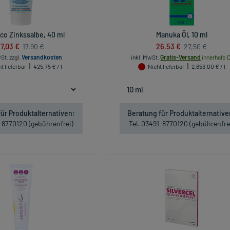
co Zinkssalbe, 40 ml
Manuka Öl, 10 ml
17,03 €
26,53 €
17,90 €
27,50 €
wSt.
zzgl.
Versandkosten
inkl. MwSt.
Gratis-Versand
innerhalb D
t lieferbar
425,75 € / l
Nicht lieferbar
2.653,00 € / l
ür Produktalternativen:
Beratung für Produktalternative
1-8770120 (gebührenfrei)
Tel. 03491-8770120 (gebührenfre