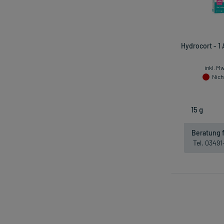
Hydrocort - 1
inkl. M
Nicht
Beratung f
Tel. 0349