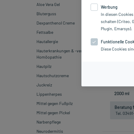
Aloe Vera Gel
Werbung
Bluterguss
In diesen Cookies
schalten (Criteo, 
Dexpanthenol Creme
Plugin, Emarsys).
Fettsalbe
Hautallergie
Funktionelle Coo
Diese Cookies sin
Hauterkrankungen & -verletzungen
Ringer Lactate
Homöopathie
Hautpilz
inkl. MwSt.
Hautschutzcreme
Nic
Juckreiz
Lippenherpes
Mittel gegen Fußpilz
Beratung f
Mittel gegen Pickel
Tel. 0349
Narbenpflege
Neurodermitis