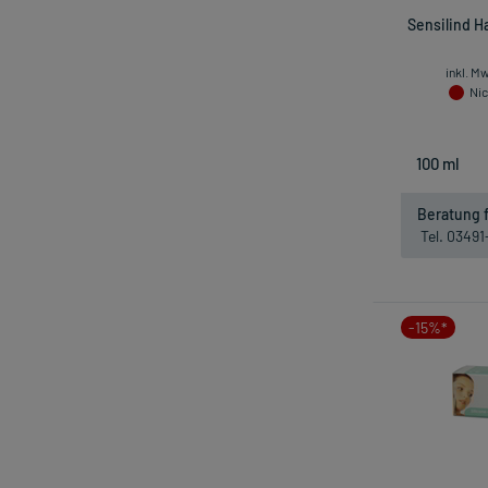
Sensilind H
inkl. M
Nic
Beratung f
Tel. 0349
-15%*