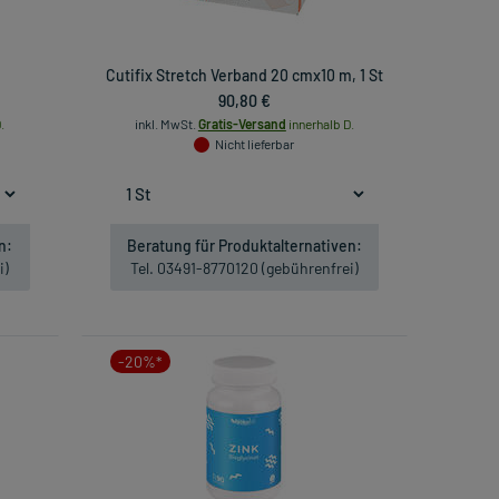
Cutifix Stretch Verband 20 cmx10 m, 1 St
90,80 €
.
inkl. MwSt.
Gratis-Versand
innerhalb D.
Nicht lieferbar
n:
Beratung für Produktalternativen:
i)
Tel. 03491-8770120 (gebührenfrei)
-20%*