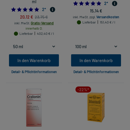
ml
5.0
2
*
5.0
2
*
15,14 €
20,12 €
23,75 €
inkl. MwSt.
zzgl.
Versandkosten
Lieferbar
151,40 € / l
inkl. MwSt.
Gratis-Versand
innerhalb D.
Lieferbar
402,40 € / l
In den Warenkorb
In den Warenkorb
Detail- & Pflichtinformationen
Detail- & Pflichtinformationen
-22%*