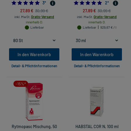
5.0
5.0
3
*
2
*
27,89 €
27,89 €
30,99 €
30,99 €
inkl. MwSt.
Gratis-Versand
inkl. MwSt.
Gratis-Versand
innerhalb D.
innerhalb D.
Lieferbar
Lieferbar
929,67 € / l
In den Warenkorb
In den Warenkorb
Detail- & Pflichtinformationen
Detail- & Pflichtinformationen
-15%*
Rytmopasc Mischung, 50
HABSTAL COR N, 100 ml