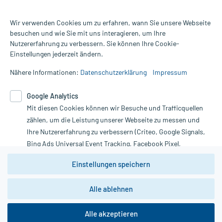
Wir verwenden Cookies um zu erfahren, wann Sie unsere Webseite
besuchen und wie Sie mit uns interagieren, um Ihre
Nutzererfahrung zu verbessern. Sie können Ihre Cookie-
Alle Preise gelten inkl. MwSt., ggf. zzgl. Versandkosten
Einstellungen jederzeit ändern.
Informationen auf dieser Website werden ausschließlich für
informative Zwecke zur Verfügung gestellt. Sie ersetzen keinesfalls
Nähere Informationen:
Datenschutzerklärung
Impressum
die Untersuchung und Behandlung durch einen Arzt. Bitte
beachten Sie, dass hierdurch weder Diagnosen gestellt noch
Google Analytics
Therapien eingeleitet werden können. | Diese Webseite benutzt
Mit diesen Cookies können wir Besuche und Trafficquellen
Google Analytics. Lesen Sie bitte dazu die wichtigen Hinweise in
unserer Datenschutzerklärung. Für den Widerruf einer Bestellung
zählen, um die Leistung unserer Webseite zu messen und
nutzen Sie das Formular:
Ihre Nutzererfahrung zu verbessern (Criteo, Google Signals,
Bing Ads Universal Event Tracking, Facebook Pixel,
Vertrag widerrufen
Youtube-Social Plugin).
Einstellungen speichern
Wir weisen darauf hin, dass die
Datenschutzbestimmungen von
Google Analytics
nicht
Alle ablehnen
*Hinweise zu unseren Aktionen und Bewertungen
zwingend den Europäischen Anforderungen gem. EU-
DSGVO genügen und ein Datentransfer in Drittstaaten bzw.
die USA nicht ausgeschlossen werden kann. Wie die
Alle akzeptieren
Daten dort verarbeitet werden, kann nicht geprüft und