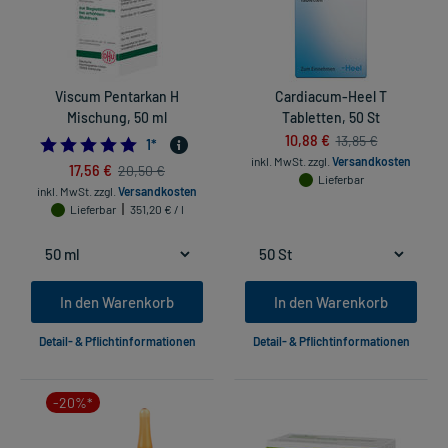
Viscum Pentarkan H
Cardiacum-Heel T
Mischung, 50 ml
Tabletten, 50 St
10,88 €
13,85 €
5.0
1
*
inkl. MwSt.
zzgl.
Versandkosten
17,56 €
20,50 €
Lieferbar
inkl. MwSt.
zzgl.
Versandkosten
Lieferbar
351,20 € / l
In den Warenkorb
In den Warenkorb
Detail- & Pflichtinformationen
Detail- & Pflichtinformationen
-20%*