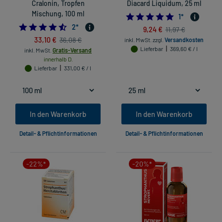
Cralonin, Tropfen
Diacard Liquidum, 25 ml
Mischung, 100 ml
5.0
1
*
4.5
2
*
9,24 €
11,97 €
33,10 €
36,08 €
inkl. MwSt.
zzgl.
Versandkosten
Lieferbar
369,60 € / l
inkl. MwSt.
Gratis-Versand
innerhalb D.
Lieferbar
331,00 € / l
In den Warenkorb
In den Warenkorb
Detail- & Pflichtinformationen
Detail- & Pflichtinformationen
-22%*
-20%*