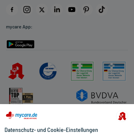
Impressum
Datenschutz
Cookie-Einstellungen
mycare App:
Rückgabe/Widerruf
Barrierefreiheitserklärung
Datenschutz- und Cookie-Einstellungen