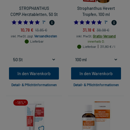
STROPHANTHUS
Strophanthus Hevert
COMP.Herztabletten, 50 St
Tropfen, 100 ml
5.0
5.0
1
*
1
*
10,78 €
31,18 €
13,85 €
38,98 €
inkl. MwSt.
zzgl.
Versandkosten
inkl. MwSt.
Gratis-Versand
Lieferbar
innerhalb D.
Lieferbar
311,80 € / l
In den Warenkorb
In den Warenkorb
Detail- & Pflichtinformationen
Detail- & Pflichtinformationen
-18%*