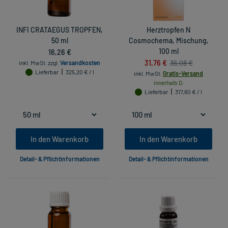
INFI CRATAEGUS TROPFEN,
Herztropfen N
50 ml
Cosmochema, Mischung,
16,26 €
100 ml
31,76 €
36,08 €
inkl. MwSt.
zzgl.
Versandkosten
Lieferbar
325,20 € / l
inkl. MwSt.
Gratis-Versand
innerhalb D.
Lieferbar
317,60 € / l
In den Warenkorb
In den Warenkorb
Detail- & Pflichtinformationen
Detail- & Pflichtinformationen