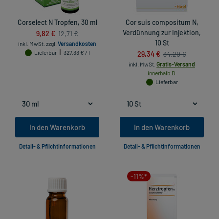
Corselect N Tropfen, 30 ml
Cor suis compositum N,
9,82 €
Verdünnung zur Injektion,
12,71 €
10 St
inkl. MwSt.
zzgl.
Versandkosten
Lieferbar
327,33 € / l
29,34 €
34,20 €
inkl. MwSt.
Gratis-Versand
innerhalb D.
Lieferbar
In den Warenkorb
In den Warenkorb
Detail- & Pflichtinformationen
Detail- & Pflichtinformationen
-11%*