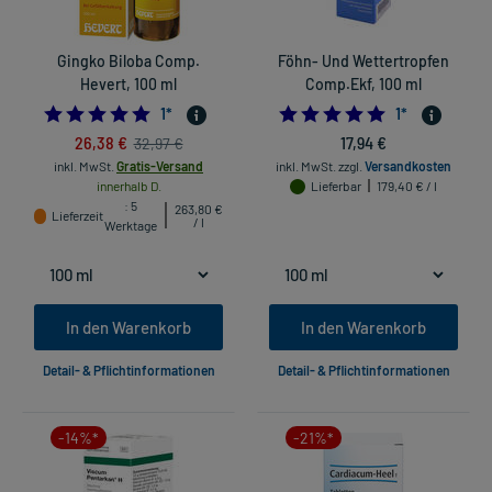
Gingko Biloba Comp.
Föhn- Und Wettertropfen
Hevert, 100 ml
Comp.Ekf, 100 ml
5.0
5.0
1
*
1
*
26,38 €
17,94 €
32,97 €
inkl. MwSt.
Gratis-Versand
inkl. MwSt.
zzgl.
Versandkosten
innerhalb D.
Lieferbar
179,40 € / l
: 5
263,80 €
Lieferzeit
/ l
Werktage
In den Warenkorb
In den Warenkorb
Detail- & Pflichtinformationen
Detail- & Pflichtinformationen
-14%*
-21%*