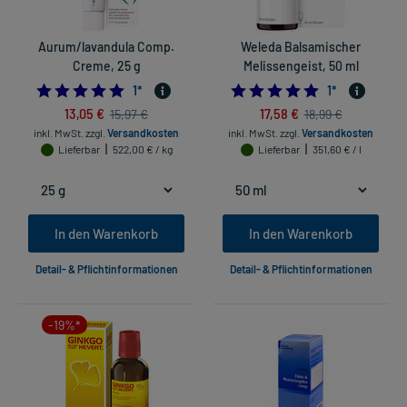
Aurum/lavandula Comp.
Weleda Balsamischer
Creme, 25 g
Melissengeist, 50 ml
5.0
5.0
1
*
1
*
13,05 €
17,58 €
15,97 €
18,99 €
inkl. MwSt.
zzgl.
Versandkosten
inkl. MwSt.
zzgl.
Versandkosten
Lieferbar
522,00 € / kg
Lieferbar
351,60 € / l
In den Warenkorb
In den Warenkorb
Detail- & Pflichtinformationen
Detail- & Pflichtinformationen
-19%*