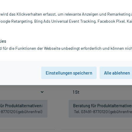
-26%*
 wird das Klickverhalten erfasst, um relevante Anzeigen und Remarketing
Google Retargeting, Bing Ads Universal Event Tracking, Facebook Pixel, Ka
kies
d für die Funktionen der Webseite unbedingt erforderlich und können nich
smart Blutdruckmessgerät, 1
Boso Profitest Blutdruckmessge
St
Schwarz, 1 St
4,06 €
50,36 €
44,10 €
68,10 €
Einstellungen speichern
Alle ablehnen
Gratis-Versand
innerhalb D.
inkl. MwSt.
Gratis-Versand
innerhalb D
Nicht lieferbar
Nicht lieferbar
ür Produktalternativen:
Beratung für Produktalternative
1-8770120 (gebührenfrei)
Tel. 03491-8770120 (gebührenfre