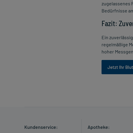
zugelassenes P
Bedürfnisse am
Fazit: Zuv
Ein zuverlässi
regelmäßige Me
hoher Messgena
Jetzt Ihr Bl
Kundenservice:
Apotheke: