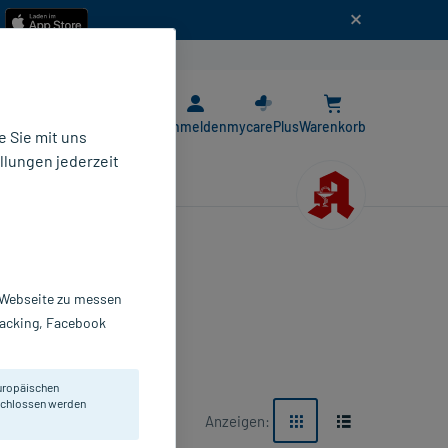
n
E-Rezept App
Anmelden
mycarePlus
Warenkorb
 Sie mit uns
llungen jederzeit
r Webseite zu messen
Tracking, Facebook
uropäischen
eschlossen werden
Anzeigen: