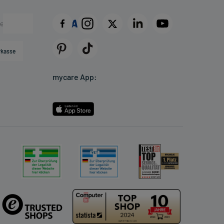
rkasse
mycare App: