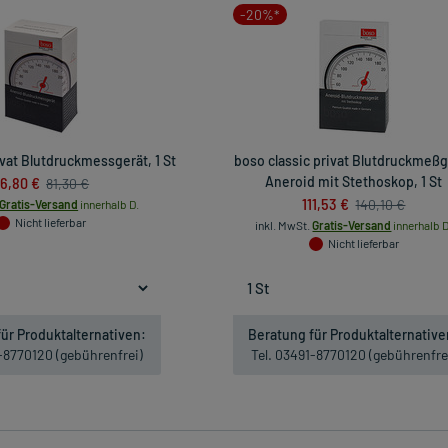
-20%*
vat Blutdruckmessgerät, 1 St
boso classic privat Blutdruckmeßg
6,80 €
Aneroid mit Stethoskop, 1 St
81,30 €
111,53 €
140,10 €
Gratis-Versand
innerhalb D.
Nicht lieferbar
inkl. MwSt.
Gratis-Versand
innerhalb D
Nicht lieferbar
ür Produktalternativen:
Beratung für Produktalternative
1-8770120 (gebührenfrei)
Tel. 03491-8770120 (gebührenfre