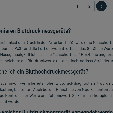
1
2
3
onieren Blutdruckmessgeräte?
erät misst den Druck in den Arterien. Dafür wird eine Mansche
gepumpt. Während die Luft entweicht, erfasst das Gerät die Werte
e Messgenauigkeit ist, dass die Manschette auf Herzhöhe angeb
 speichern die Blutdruckwerte automatisch, sodass Veränderu
he ich ein Bluthochdruckmessgerät?
ist sinnvoll, wenn bereits hoher Blutdruck diagnostiziert wurde
elastung bestehen. Auch bei der Einnahme von Medikamenten z
ige Kontrolle der Werte empfehlenswert. So können Therapieer
kannt werden.
e welches Blutdruckmessgerät verwendet werd