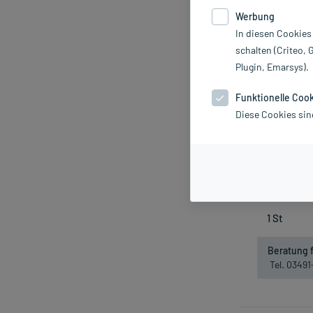
Werbung
-22%*
In diesen Cookies
schalten (Criteo, 
Plugin, Emarsys).
Funktionelle Coo
Diese Cookies sin
Boso medicus 
3
inkl. MwSt.
Beratung f
Tel. 0349