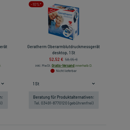
-10%*
erät
Geratherm Oberarmblutdruckmessgerät
desktop, 1 St
52,52 €
58,95 €
.
inkl. MwSt.
Gratis-Versand
innerhalb D.
Nicht lieferbar
n:
Beratung für Produktalternativen:
i)
Tel. 03491-8770120 (gebührenfrei)