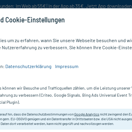
unden: Im Web ab 55€ | In der App ab 35€. Jetzt App downloade
d Cookie-Einstellungen
es um zu erfahren, wann Sie unsere Webseite besuchen und wie
e Nutzererfahrung zu verbessern. Sie können Ihre Cookie-Einste
nlösen
Rezeptur
Aktion %
en:
Datenschutzerklärung
Impressum
/
Oberarm (54)
s können wir Besuche und Trafficquellen zählen, um die Leistung unsere
ssgerät Oberarm
fahrung zu verbessern (Criteo, Google Signals, Bing Ads Universal Event 
ial Plugin).
Packungsgröße
arauf hin, dass die Datenschutzbestimmungen von
Google Analytics
nicht zwingend den E
n gem. EU-DSGVO genügen und ein Datentransfer in Drittstaaten bzw. die USA nicht ausg
vanz absteigend
Produkte pro Seite:
24
 Daten dort verarbeitet werden, kann nicht geprüft und nachvollzogen werden.