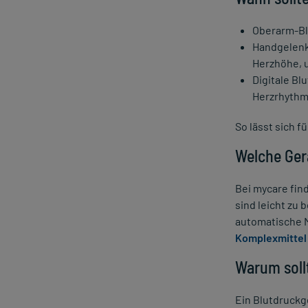
Oberarm-Blu
Handgelenkg
Herzhöhe, u
Digitale Bl
Herzrhythm
So lässt sich f
Welche Ger
Bei mycare fin
sind leicht zu
automatische M
Komplexmittel 
Warum soll
Ein Blutdruckg