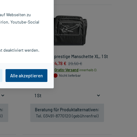
-16%*
 auf Webseiten zu
irion, Youtube-Social
t deaktiviert werden.
rät
Boso medicus prestige Manschette XL, 1 St
24,78 €
29,50 €
inkl. MwSt.
Gratis-Versand
innerhalb D.
Alle akzeptieren
Nicht lieferbar
.
n:
Beratung für Produktalternativen:
i)
Tel. 03491-8770120 (gebührenfrei)