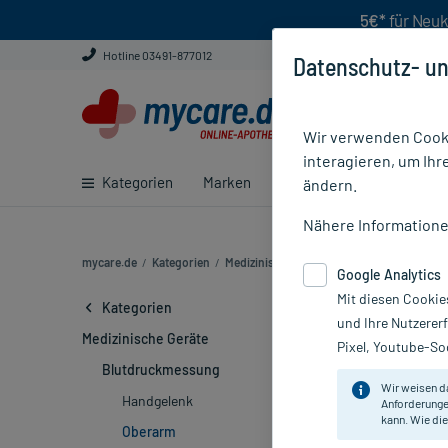
5€*
für Neuk
Hotline 03491-877012
Datenschutz- un
Wir verwenden Cooki
interagieren, um Ihr
Kategorien
Marken
Ratgeber
E-Rezept ei
ändern.
Nähere Information
mycare.de
/
Kategorien
/
Medizinische Geräte
/
Blutdruckmessung
Google Analytics
Mit diesen Cookie
Blutdruckme
Kategorien
und Ihre Nutzerer
Medizinische Geräte
Pixel, Youtube-Soc
Marke
Blutdruckmessung
Wir weisen d
Handgelenk
Anforderunge
Sortieren
Rele
kann. Wie die
Oberarm