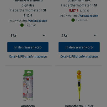
Thermoval standard
Bosotherm flex
digitales
Fieberthermometer, 1 St
Fieberthermometer, 1 St
5,57 €
6,90 €
5,12 €
inkl. MwSt.
zzgl.
Versandkosten
Lieferbar
inkl. MwSt.
zzgl.
Versandkosten
Lieferbar
In den Warenkorb
In den Warenkorb
Detail- & Pflichtinformationen
Detail- & Pflichtinformationen
Aponorm
Domotherm Junior