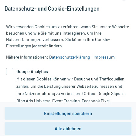
Datenschutz- und Cookie-Einstellungen
Wir verwenden Cookies um zu erfahren, wann Sie unsere Webseite
besuchen und wie Sie mit uns interagieren, um Ihre
Nutzererfahrung zu verbessern. Sie können Ihre Cookie-
Alle Preise gelten inkl. MwSt., ggf. zzgl. Versandkosten
Einstellungen jederzeit ändern.
Informationen auf dieser Website werden ausschließlich für
informative Zwecke zur Verfügung gestellt. Sie ersetzen keinesfalls
Nähere Informationen:
Datenschutzerklärung
Impressum
die Untersuchung und Behandlung durch einen Arzt. Bitte
beachten Sie, dass hierdurch weder Diagnosen gestellt noch
Google Analytics
Therapien eingeleitet werden können. | Diese Webseite benutzt
Google Analytics. Lesen Sie bitte dazu die wichtigen Hinweise in
Mit diesen Cookies können wir Besuche und Trafficquellen
unserer Datenschutzerklärung. Für den Widerruf einer Bestellung
zählen, um die Leistung unserer Webseite zu messen und
nutzen Sie das Formular:
Ihre Nutzererfahrung zu verbessern (Criteo, Google Signals,
Bing Ads Universal Event Tracking, Facebook Pixel,
Vertrag widerrufen
Youtube-Social Plugin).
Einstellungen speichern
Wir weisen darauf hin, dass die
Datenschutzbestimmungen von
Google Analytics
nicht
*Hinweise zu unseren Aktionen und Bewertungen
Alle ablehnen
zwingend den Europäischen Anforderungen gem. EU-
DSGVO genügen und ein Datentransfer in Drittstaaten bzw.