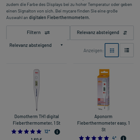
zudem die Farbe des Displays bei zu hoher Temperatur oder geben
einen Signalton von sich. Bei mycare finden Sie eine große
Auswahl an
digitalen Fieberthermometern
.
Filtern
Relevanz absteigend
Relevanz absteigend
Anzeigen:
Domotherm TH1 digital
Aponorm
Fieberthermometer, 1 St
Fieberthermometer easy, 1
St
4.916666666666667
12
*
5.0
4
*
1,69 €