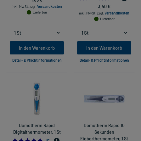
3,40 €
inkl. MwSt.
zzgl.
Versandkosten
Lieferbar
inkl. MwSt.
zzgl.
Versandkosten
Lieferbar
In den Warenkorb
In den Warenkorb
Detail- & Pflichtinformationen
Detail- & Pflichtinformationen
Domotherm Rapid
Domotherm Rapid 10
Digitalthermometer, 1 St
Sekunden
Fieberthermometer, 1 St
5.0
3
*