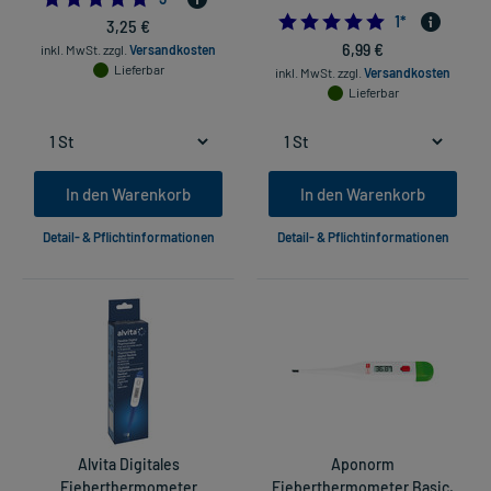
5.0
1
*
3,25 €
6,99 €
inkl. MwSt.
zzgl.
Versandkosten
Lieferbar
inkl. MwSt.
zzgl.
Versandkosten
Lieferbar
In den Warenkorb
In den Warenkorb
Detail- & Pflichtinformationen
Detail- & Pflichtinformationen
Alvita Digitales
Aponorm
Fieberthermometer
Fieberthermometer Basic,