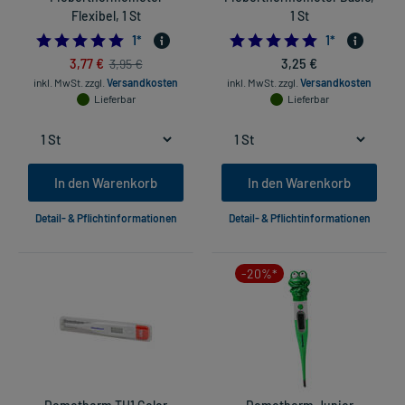
Flexibel, 1 St
1 St
5.0
5.0
1
*
1
*
3,77 €
3,25 €
3,95 €
inkl. MwSt.
zzgl.
Versandkosten
inkl. MwSt.
zzgl.
Versandkosten
Lieferbar
Lieferbar
In den Warenkorb
In den Warenkorb
Detail- & Pflichtinformationen
Detail- & Pflichtinformationen
-20%*