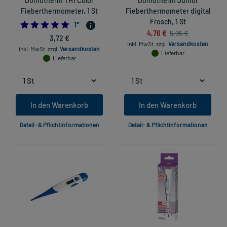
Domotherm TH1 Color
Domotherm Junior
Fieberthermometer, 1 St
Fieberthermometer digital
Frosch, 1 St
5.0
1
*
4,76 €
5,95 €
3,72 €
inkl. MwSt.
zzgl.
Versandkosten
inkl. MwSt.
zzgl.
Versandkosten
Lieferbar
Lieferbar
In den Warenkorb
In den Warenkorb
Detail- & Pflichtinformationen
Detail- & Pflichtinformationen