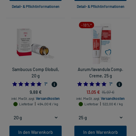
Detail- & Pflichtinformationen
Detail- & Pflichtinformationen
-18%*
Sambucus Comp Globuli,
Aurum/lavandula Comp.
20 g
Creme, 25 g
5.0
5.0
1
*
1
*
9,88 €
13,05 €
15,97 €
inkl. MwSt.
zzgl.
Versandkosten
inkl. MwSt.
zzgl.
Versandkosten
Lieferbar
494,00 € / kg
Lieferbar
522,00 € / kg
In den Warenkorb
In den Warenkorb