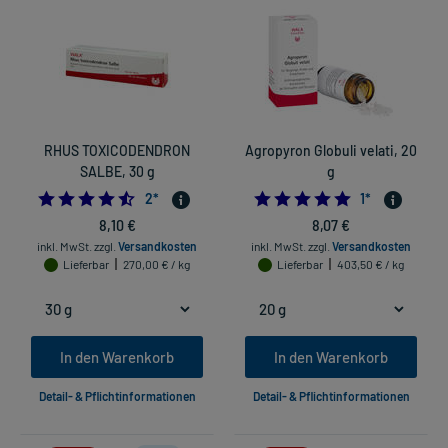
RHUS TOXICODENDRON
Agropyron Globuli velati, 20
SALBE, 30 g
g
4.5
5.0
2
*
1
*
8,10 €
8,07 €
inkl. MwSt.
zzgl.
Versandkosten
inkl. MwSt.
zzgl.
Versandkosten
Lieferbar
270,00 € / kg
Lieferbar
403,50 € / kg
In den Warenkorb
In den Warenkorb
Detail- & Pflichtinformationen
Detail- & Pflichtinformationen