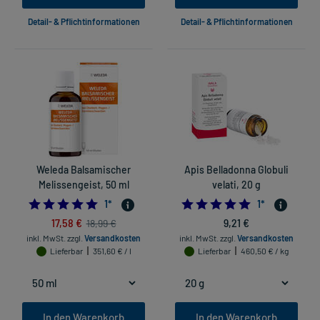
Detail- & Pflichtinformationen
Detail- & Pflichtinformationen
Weleda Balsamischer
Apis Belladonna Globuli
Melissengeist, 50 ml
velati, 20 g
5.0
5.0
1
*
1
*
17,58 €
9,21 €
18,99 €
inkl. MwSt.
zzgl.
Versandkosten
inkl. MwSt.
zzgl.
Versandkosten
Lieferbar
351,60 € / l
Lieferbar
460,50 € / kg
In den Warenkorb
In den Warenkorb