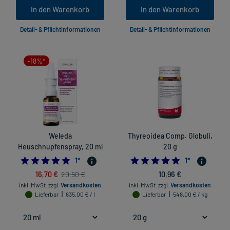
In den Warenkorb
In den Warenkorb
Detail- & Pflichtinformationen
Detail- & Pflichtinformationen
-18%*
Weleda
Thyreoidea Comp. Globuli,
Heuschnupfenspray, 20 ml
20 g
5.0
5.0
1
*
1
*
16,70 €
10,96 €
20,50 €
inkl. MwSt.
zzgl.
Versandkosten
inkl. MwSt.
zzgl.
Versandkosten
Lieferbar
835,00 € / l
Lieferbar
548,00 € / kg