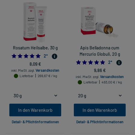
Rosatum Heilsalbe, 30 g
Apis Belladonna cum
Mercurio Globuli, 20 g
5.0
2
*
5.0
2
*
8,09 €
9,86 €
inkl. MwSt.
zzgl.
Versandkosten
Lieferbar
269,67 € / kg
inkl. MwSt.
zzgl.
Versandkosten
Lieferbar
493,00 € / kg
In den Warenkorb
In den Warenkorb
Detail- & Pflichtinformationen
Detail- & Pflichtinformationen