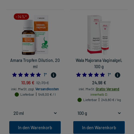
-14%*
Amara Tropfen Dilution, 20
Wala Majorana Vaginalgel,
ml
100 g
5.0
5.0
1
*
1
*
10,96 €
24,98 €
12,79 €
inkl. MwSt.
zzgl.
Versandkosten
inkl. MwSt.
Gratis-Versand
Lieferbar
548,00 € / l
innerhalb D.
Lieferbar
249,80 € / kg
In den Warenkorb
In den Warenkorb