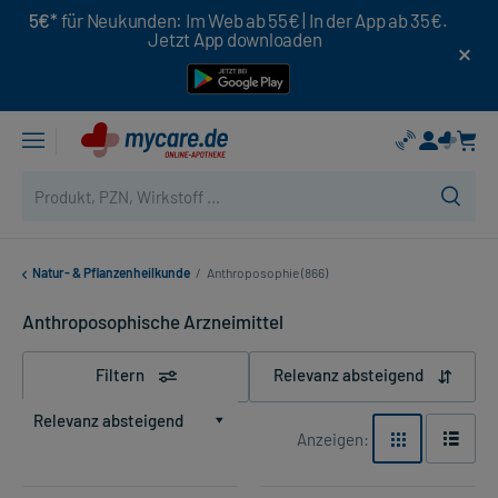
5€*
für Neukunden: Im Web ab 55€ | In der App ab 35€.
Jetzt App downloaden
Natur- & Pflanzenheilkunde
/
Anthroposophie (866)
Anthroposophische Arzneimittel
Filtern
Relevanz absteigend
Relevanz absteigend
Anzeigen: