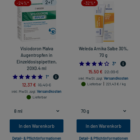
-24%*
-32%*
Visiodoron Malva
Weleda Arnika Salbe 30%,
Augentropfen in
70 g
Einzeldosispipetten,
3.666666666666
3
*
20X0.4 ml
15,50 €
22,99 €
5.0
1
*
inkl. MwSt.
zzgl.
Versandkosten
12,37 €
Lieferbar
221,43 € / kg
16,49 €
inkl. MwSt.
zzgl.
Versandkosten
Lieferbar
In den Warenkorb
In den Warenkorb
Detail- & Pflichtinformationen
Detail- & Pflichtinformationen