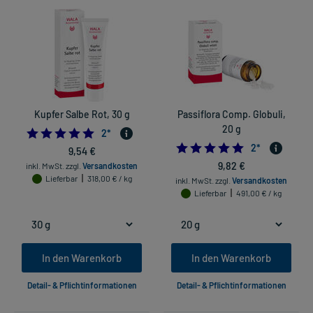
Kupfer Salbe Rot, 30 g
Passiflora Comp. Globuli,
20 g
5.0
2
*
5.0
2
*
9,54 €
9,82 €
inkl. MwSt.
zzgl.
Versandkosten
Lieferbar
318,00 € / kg
inkl. MwSt.
zzgl.
Versandkosten
Lieferbar
491,00 € / kg
In den Warenkorb
In den Warenkorb
Detail- & Pflichtinformationen
Detail- & Pflichtinformationen