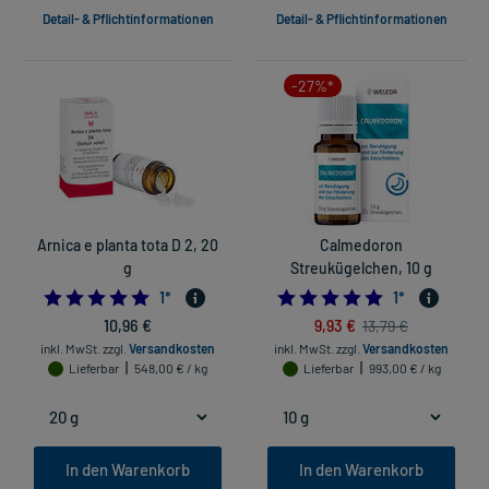
Detail- & Pflichtinformationen
Detail- & Pflichtinformationen
-27%*
Arnica e planta tota D 2, 20
Calmedoron
g
Streukügelchen, 10 g
5.0
5.0
1
*
1
*
10,96 €
9,93 €
13,79 €
inkl. MwSt.
zzgl.
Versandkosten
inkl. MwSt.
zzgl.
Versandkosten
Lieferbar
548,00 € / kg
Lieferbar
993,00 € / kg
In den Warenkorb
In den Warenkorb