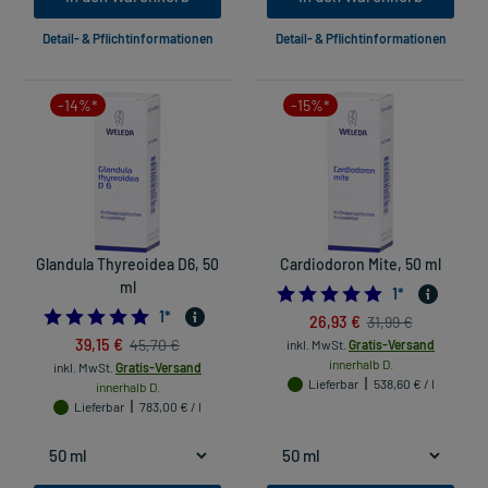
Detail- & Pflichtinformationen
Detail- & Pflichtinformationen
-14%*
-15%*
Glandula Thyreoidea D6, 50
Cardiodoron Mite, 50 ml
ml
5.0
1
*
5.0
1
*
26,93 €
31,99 €
39,15 €
45,70 €
inkl. MwSt.
Gratis-Versand
innerhalb D.
inkl. MwSt.
Gratis-Versand
Lieferbar
538,60 € / l
innerhalb D.
Lieferbar
783,00 € / l