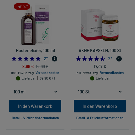
-40%*
Hustenelixier, 100 ml
AKNE KAPSELN, 100 St
5.0
4.5
2
*
2
*
8,99 €
17,47 €
14,99 €
inkl. MwSt.
zzgl.
Versandkosten
inkl. MwSt.
zzgl.
Versandkosten
Lieferbar
89,90 € / l
Lieferbar
In den Warenkorb
In den Warenkorb
Detail- & Pflichtinformationen
Detail- & Pflichtinformationen