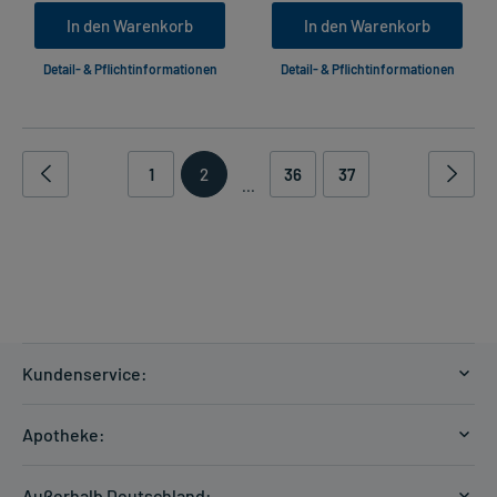
In den Warenkorb
In den Warenkorb
Detail- & Pflichtinformationen
Detail- & Pflichtinformationen
1
2
36
37
...
Kundenservice:
Versandkosten
Apotheke:
Zahlungsarten
Ratgeber
Kontakt
Außerhalb Deutschland: