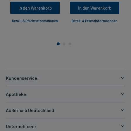
In den Warenkorb
In den Warenkorb
Detail- & Pflichtinformationen
Detail- & Pflichtinformationen
Kundenservice:
Versandkosten
Apotheke:
Zahlungsarten
Ratgeber
Kontakt
Außerhalb Deutschland:
E-Rezept
FAQ
Versandkosten Schweiz
Papierrezept einlösen
Hilfe
Unternehmen: