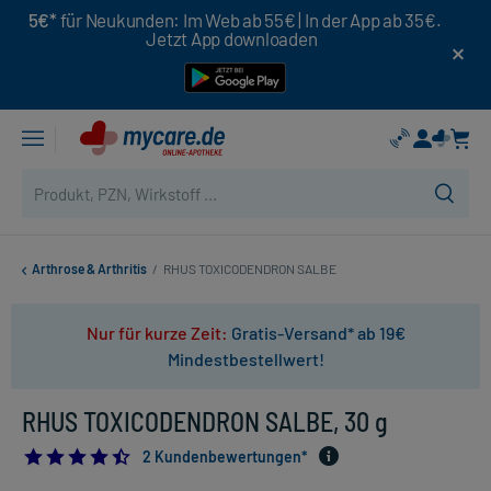
5€*
für Neukunden: Im Web ab 55€ | In der App ab 35€.
Jetzt App downloaden
Arthrose & Arthritis
/
RHUS TOXICODENDRON SALBE
Nur für kurze Zeit:
Gratis-Versand* ab 19€
Mindestbestellwert!
RHUS TOXICODENDRON SALBE, 30 g
4.5
2 Kundenbewertungen*