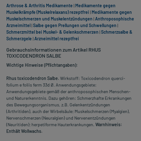
Arthrose & Arthritis Medikamente
|
Medikamente gegen
Muskelkrämpfe (Muskelrelaxans) rezeptfrei
|
Medikamente gegen
Muskelschmerzen und Muskelentzündungen
|
Anthroposophische
Arzneimittel
|
Salbe gegen Prellungen und Schwellungen
|
Schmerzmittel bei Muskel- & Gelenkschmerzen
|
Schmerzsalbe &
Schmerzgele
|
Arzneimittel rezeptfrei
Gebrauchsinformationen zum Artikel RHUS
TOXICODENDRON SALBE
Wichtige Hinweise (Pflichtangaben):
Rhus toxicodendron Salbe.
Wirkstoff: Toxicodendron querci-
folium e foliis ferm 33d Ø. Anwendungsgebiete:
Anwendungsgebiete gemäß der anthroposophischen Menschen-
und Naturerkenntnis. Dazu gehören: Schmerzhafte Erkrankungen
des Bewegungsorganismus, z.B. Gelenkentzündungen
(Arthritiden), auch der Wirbelsäule; Muskelschmerzen (Myalgien),
Nervenschmerzen (Neuralgien) und Nervenentzündungen
(Neuritiden); herpetiforme Hauterkrankungen.
Warnhinweis:
Enthält Wollwachs.