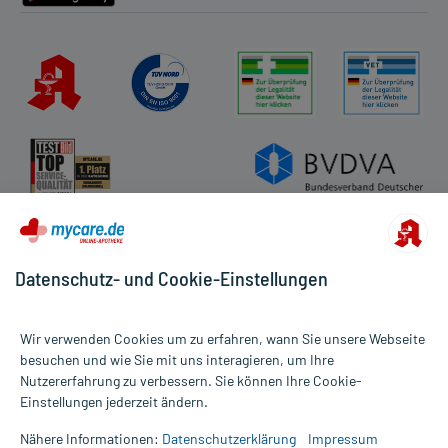
Datenschutz- und Cookie-Einstellungen
Wir verwenden Cookies um zu erfahren, wann Sie unsere Webseite
besuchen und wie Sie mit uns interagieren, um Ihre
Nutzererfahrung zu verbessern. Sie können Ihre Cookie-
Alle Preise gelten inkl. MwSt., ggf. zzgl. Versandkosten
Einstellungen jederzeit ändern.
Informationen auf dieser Website werden ausschließlich für
informative Zwecke zur Verfügung gestellt. Sie ersetzen keinesfalls
Nähere Informationen:
Datenschutzerklärung
Impressum
die Untersuchung und Behandlung durch einen Arzt. Bitte