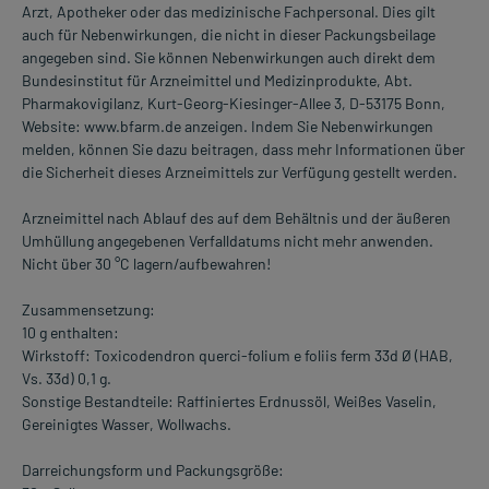
Arzt, Apotheker oder das medizinische Fachpersonal. Dies gilt
auch für Nebenwirkungen, die nicht in dieser Packungsbeilage
angegeben sind. Sie können Nebenwirkungen auch direkt dem
Bundesinstitut für Arzneimittel und Medizinprodukte, Abt.
Pharmakovigilanz, Kurt-Georg-Kiesinger-Allee 3, D-53175 Bonn,
Website: www.bfarm.de anzeigen. Indem Sie Nebenwirkungen
melden, können Sie dazu beitragen, dass mehr Informationen über
die Sicherheit dieses Arzneimittels zur Verfügung gestellt werden.
Arzneimittel nach Ablauf des auf dem Behältnis und der äußeren
Umhüllung angegebenen Verfalldatums nicht mehr anwenden.
Nicht über 30 °C lagern/aufbewahren!
Zusammensetzung:
10 g enthalten:
Wirkstoff: Toxicodendron querci-folium e foliis ferm 33d Ø (HAB,
Vs. 33d) 0,1 g.
Sonstige Bestandteile: Raffiniertes Erdnussöl, Weißes Vaselin,
Gereinigtes Wasser, Wollwachs.
Darreichungsform und Packungsgröße: