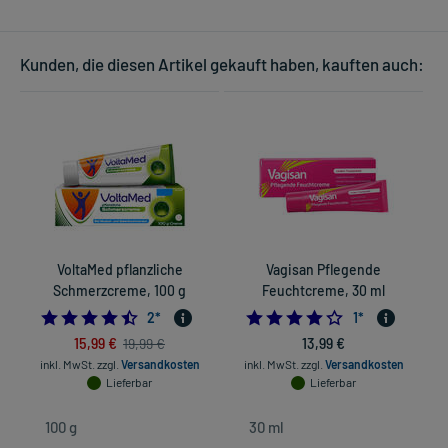
Kunden, die diesen Artikel gekauft haben, kauften auch:
VoltaMed pflanzliche
Vagisan Pflegende
Schmerzcreme, 100 g
Feuchtcreme, 30 ml
4.5
4.0
2
*
1
*
15,99 €
13,99 €
19,99 €
inkl. MwSt.
zzgl.
Versandkosten
inkl. MwSt.
zzgl.
Versandkosten
Lieferbar
Lieferbar