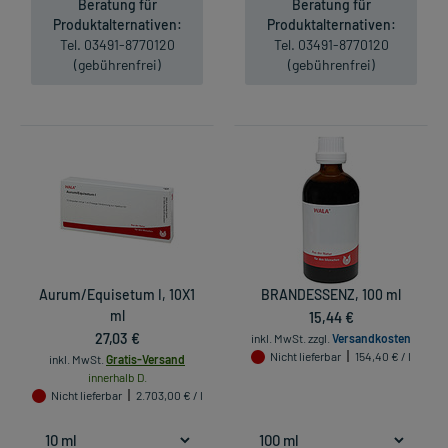
Beratung für
Beratung für
Produktalternativen:
Produktalternativen:
Tel. 03491-8770120
Tel. 03491-8770120
(gebührenfrei)
(gebührenfrei)
Aurum/Equisetum I, 10X1
BRANDESSENZ, 100 ml
ml
15,44 €
27,03 €
inkl. MwSt.
zzgl.
Versandkosten
Nicht lieferbar
154,40 € / l
inkl. MwSt.
Gratis-Versand
innerhalb D.
Nicht lieferbar
2.703,00 € / l