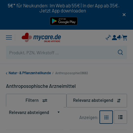
5€*
für Neukunden: Im Web ab 55€ | In der App ab 35€.
Jetzt App downloaden
Natur- & Pflanzenheilkunde
/
Anthroposophie (866)
Anthroposophische Arzneimittel
Filtern
Relevanz absteigend
Relevanz absteigend
Anzeigen: