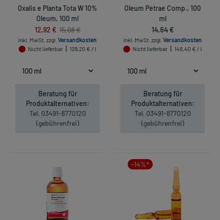
Oxalis e Planta Tota W 10%
Oleum Petrae Comp., 100
Oleum, 100 ml
ml
12,92 €
14,64 €
15,08 €
inkl. MwSt.
zzgl.
Versandkosten
inkl. MwSt.
zzgl.
Versandkosten
Nicht lieferbar
129,20 € / l
Nicht lieferbar
146,40 € / l
Beratung für
Beratung für
Produktalternativen:
Produktalternativen:
Tel. 03491-8770120
Tel. 03491-8770120
(gebührenfrei)
(gebührenfrei)
-14%*