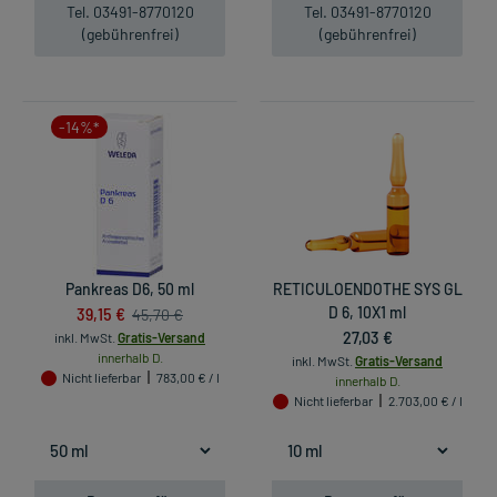
Tel. 03491-8770120
Tel. 03491-8770120
(gebührenfrei)
(gebührenfrei)
-14%*
Pankreas D6, 50 ml
RETICULOENDOTHE SYS GL
39,15 €
D 6, 10X1 ml
45,70 €
27,03 €
inkl. MwSt.
Gratis-Versand
innerhalb D.
inkl. MwSt.
Gratis-Versand
Nicht lieferbar
783,00 € / l
innerhalb D.
Nicht lieferbar
2.703,00 € / l