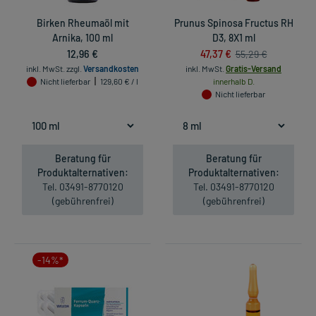
Birken Rheumaöl mit
Prunus Spinosa Fructus RH
Arnika, 100 ml
D3, 8X1 ml
12,96 €
47,37 €
55,29 €
inkl. MwSt.
zzgl.
Versandkosten
inkl. MwSt.
Gratis-Versand
Nicht lieferbar
129,60 € / l
innerhalb D.
Nicht lieferbar
Beratung für
Beratung für
Produktalternativen:
Produktalternativen:
Tel. 03491-8770120
Tel. 03491-8770120
(gebührenfrei)
(gebührenfrei)
-14%*