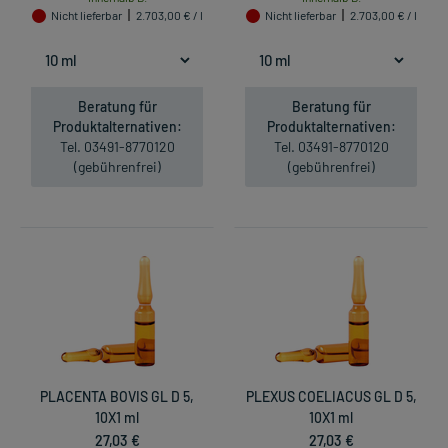
Nicht lieferbar
2.703,00 € / l
Nicht lieferbar
2.703,00 € / l
Beratung für
Beratung für
Produktalternativen:
Produktalternativen:
Tel. 03491-8770120
Tel. 03491-8770120
(gebührenfrei)
(gebührenfrei)
PLACENTA BOVIS GL D 5,
PLEXUS COELIACUS GL D 5,
10X1 ml
10X1 ml
27,03 €
27,03 €