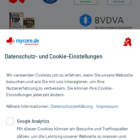
Datenschutz- und Cookie-Einstellungen
Wir verwenden Cookies um zu erfahren, wann Sie unsere Webseite
besuchen und wie Sie mit uns interagieren, um Ihre
Nutzererfahrung zu verbessern. Sie können Ihre Cookie-
Alle Preise gelten inkl. MwSt., ggf. zzgl. Versandkosten
Einstellungen jederzeit ändern.
Informationen auf dieser Website werden ausschließlich für
informative Zwecke zur Verfügung gestellt. Sie ersetzen keinesfalls
Nähere Informationen:
Datenschutzerklärung
Impressum
die Untersuchung und Behandlung durch einen Arzt. Bitte
beachten Sie, dass hierdurch weder Diagnosen gestellt noch
Google Analytics
Therapien eingeleitet werden können. | Diese Webseite benutzt
Mit diesen Cookies können wir Besuche und Trafficquellen
Google Analytics. Lesen Sie bitte dazu die wichtigen Hinweise in
unserer Datenschutzerklärung. Für den Widerruf einer Bestellung
zählen, um die Leistung unserer Webseite zu messen und