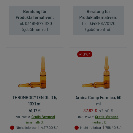
Beratung für
Beratung für
Produktalternativen:
Produktalternativen:
Tel. 03491-8770120
Tel. 03491-8770120
(gebührenfrei)
(gebührenfrei)
-10%*
THROMBOCYTEN GL D 5,
Arnica Comp Formica, 50
10X1 ml
ml
41,17 €
37,82 €
42,40 €
inkl. MwSt.
Gratis-Versand
inkl. MwSt.
Gratis-Versand
innerhalb D.
innerhalb D.
Nicht lieferbar
4.117,00 € / l
Nicht lieferbar
756,40 € / l