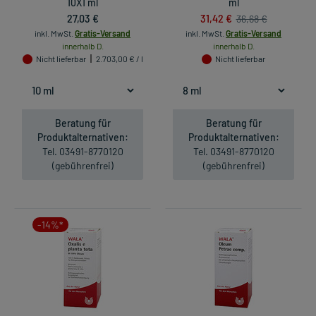
10X1 ml
ml
27,03 €
31,42 €
36,68 €
inkl. MwSt.
Gratis-Versand
inkl. MwSt.
Gratis-Versand
innerhalb D.
innerhalb D.
Nicht lieferbar
2.703,00 € / l
Nicht lieferbar
Beratung für
Beratung für
Produktalternativen:
Produktalternativen:
Tel. 03491-8770120
Tel. 03491-8770120
(gebührenfrei)
(gebührenfrei)
-14%*