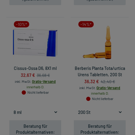
-10%*
-14%*
Cissus-Ossa D6, 8X1 ml
Berberis Planta Tota/urtica
32,67 €
Urens Tabletten, 200 St
36,68 €
36,32 €
42,40 €
inkl. MwSt.
Gratis-Versand
innerhalb D.
inkl. MwSt.
Gratis-Versand
Nicht lieferbar
innerhalb D.
Nicht lieferbar
Beratung für
Beratung für
Produktalternativen:
Produktalternativen: