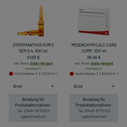
STROPHANTHUS KOM E
MESENCHYM/CALC CARB
SEM D 4, 10X1 ml
COMP, 10X1 ml
27,03 €
26,45 €
inkl. MwSt.
Gratis-Versand
inkl. MwSt.
Gratis-Versand
innerhalb D.
innerhalb D.
Nicht lieferbar
2.703,00 € / l
Nicht lieferbar
2.645,00 € / l
Beratung für
Beratung für
Produktalternativen:
Produktalternativen:
Tel. 03491-8770120
Tel. 03491-8770120
(gebührenfrei)
(gebührenfrei)