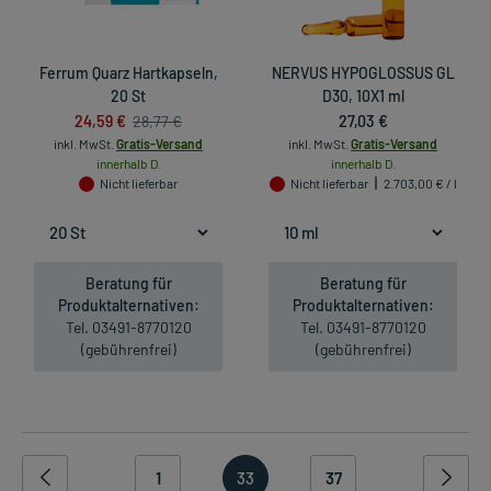
Ferrum Quarz Hartkapseln,
NERVUS HYPOGLOSSUS GL
20 St
D30, 10X1 ml
24,59 €
27,03 €
28,77 €
inkl. MwSt.
Gratis-Versand
inkl. MwSt.
Gratis-Versand
innerhalb D.
innerhalb D.
Nicht lieferbar
Nicht lieferbar
2.703,00 € / l
Beratung für
Beratung für
Produktalternativen:
Produktalternativen:
Tel. 03491-8770120
Tel. 03491-8770120
(gebührenfrei)
(gebührenfrei)
1
33
37
...
...