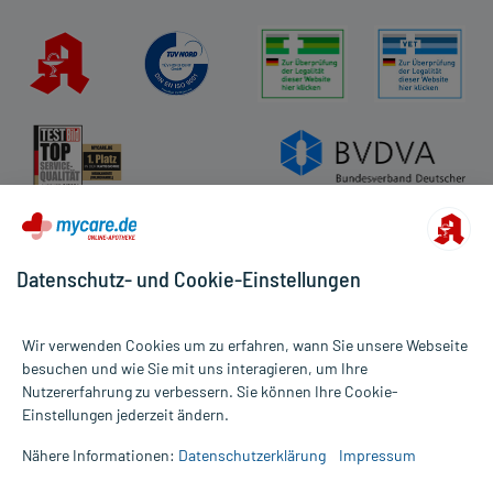
Datenschutz- und Cookie-Einstellungen
Wir verwenden Cookies um zu erfahren, wann Sie unsere Webseite
besuchen und wie Sie mit uns interagieren, um Ihre
Nutzererfahrung zu verbessern. Sie können Ihre Cookie-
Alle Preise gelten inkl. MwSt., ggf. zzgl. Versandkosten
Einstellungen jederzeit ändern.
Informationen auf dieser Website werden ausschließlich für
informative Zwecke zur Verfügung gestellt. Sie ersetzen keinesfalls
Nähere Informationen:
Datenschutzerklärung
Impressum
die Untersuchung und Behandlung durch einen Arzt. Bitte
beachten Sie, dass hierdurch weder Diagnosen gestellt noch