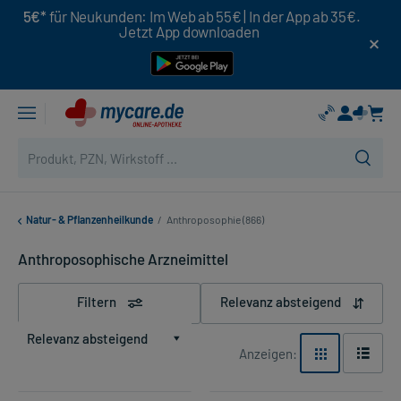
5€*
für Neukunden: Im Web ab 55€ | In der App ab 35€.
Jetzt App downloaden
Natur- & Pflanzenheilkunde
/
Anthroposophie (866)
Anthroposophische Arzneimittel
Filtern
Relevanz absteigend
Relevanz absteigend
Anzeigen: