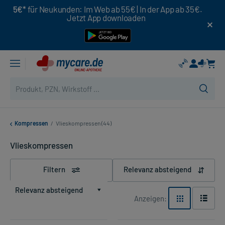
5€*
für Neukunden: Im Web ab 55€ | In der App ab 35€.
Jetzt App downloaden
Kompressen
/
Vlieskompressen (44)
Vlieskompressen
Filtern
Relevanz absteigend
Relevanz absteigend
Anzeigen: