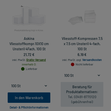
Askina
Vliesstoff-Kompressen 7,5
Vliesstoffkompr.10X10 cm
x 7,5 cm Unsteril 4-fach,
Unsteril 4Fach, 100 St
100 St
21,72 €
6,19 €
inkl. MwSt.
Gratis-Versand
inkl. MwSt.
zzgl.
Versandkosten
innerhalb D.
Nicht lieferbar
Lieferbar
Beratung für
Produktalternativen:
Tel. 03491-8770120
In den Warenkorb
(gebührenfrei)
Detail- & Pflichtinformationen