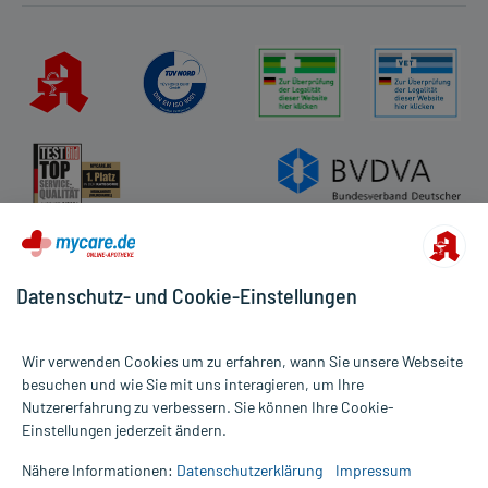
Datenschutz- und Cookie-Einstellungen
Wir verwenden Cookies um zu erfahren, wann Sie unsere Webseite
besuchen und wie Sie mit uns interagieren, um Ihre
Nutzererfahrung zu verbessern. Sie können Ihre Cookie-
Alle Preise gelten inkl. MwSt., ggf. zzgl. Versandkosten
Einstellungen jederzeit ändern.
Informationen auf dieser Website werden ausschließlich für
informative Zwecke zur Verfügung gestellt. Sie ersetzen keinesfalls
Nähere Informationen:
Datenschutzerklärung
Impressum
die Untersuchung und Behandlung durch einen Arzt. Bitte