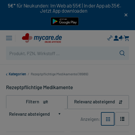
5€*
für Neukunden: Im Web ab 55€ | In der App ab 35€.
Jetzt App downloaden
Kategorien
/
Rezeptpflichtige Medikamente (18989)
Rezeptpflichtige Medikamente
Filtern
Relevanz absteigend
Relevanz absteigend
Anzeigen: