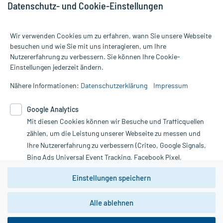
Datenschutz- und Cookie-Einstellungen
Wir verwenden Cookies um zu erfahren, wann Sie unsere Webseite
besuchen und wie Sie mit uns interagieren, um Ihre
Nutzererfahrung zu verbessern. Sie können Ihre Cookie-
Alle Preise gelten inkl. MwSt., ggf. zzgl. Versandkosten
Einstellungen jederzeit ändern.
Informationen auf dieser Website werden ausschließlich für
informative Zwecke zur Verfügung gestellt. Sie ersetzen keinesfalls
Nähere Informationen:
Datenschutzerklärung
Impressum
die Untersuchung und Behandlung durch einen Arzt. Bitte
beachten Sie, dass hierdurch weder Diagnosen gestellt noch
Google Analytics
Therapien eingeleitet werden können. | Diese Webseite benutzt
Mit diesen Cookies können wir Besuche und Trafficquellen
Google Analytics. Lesen Sie bitte dazu die wichtigen Hinweise in
unserer Datenschutzerklärung. Für den Widerruf einer Bestellung
zählen, um die Leistung unserer Webseite zu messen und
nutzen Sie das Formular:
Ihre Nutzererfahrung zu verbessern (Criteo, Google Signals,
Bing Ads Universal Event Tracking, Facebook Pixel,
Vertrag widerrufen
Youtube-Social Plugin).
Einstellungen speichern
Wir weisen darauf hin, dass die
Datenschutzbestimmungen von
Google Analytics
nicht
Alle ablehnen
*Hinweise zu unseren Aktionen und Bewertungen
zwingend den Europäischen Anforderungen gem. EU-
DSGVO genügen und ein Datentransfer in Drittstaaten bzw.
die USA nicht ausgeschlossen werden kann. Wie die