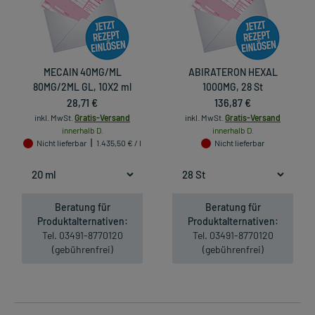
MECAIN 40MG/ML
ABIRATERON HEXAL
80MG/2ML GL, 10X2 ml
1000MG, 28 St
28,71 €
136,87 €
inkl. MwSt.
Gratis-Versand
inkl. MwSt.
Gratis-Versand
innerhalb D.
innerhalb D.
Nicht lieferbar
1.435,50 € / l
Nicht lieferbar
Beratung für
Beratung für
Produktalternativen:
Produktalternativen:
Tel. 03491-8770120
Tel. 03491-8770120
(gebührenfrei)
(gebührenfrei)