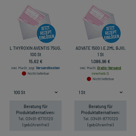
L THYROXIN AVENTIS 75UG,
ADVATE 1500 I.E.2ML BJIII,
100 St
1 St
15,62 €
1.086,96 €
inkl. MwSt.
zzgl.
Versandkosten
inkl. MwSt.
Gratis-Versand
Nicht lieferbar
innerhalb D.
Nicht lieferbar
Beratung für
Beratung für
Produktalternativen:
Produktalternativen:
Tel. 03491-8770120
Tel. 03491-8770120
(gebührenfrei)
(gebührenfrei)