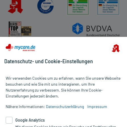
Datenschutz- und Cookie-Einstellungen
Wir verwenden Cookies um zu erfahren, wann Sie unsere Webseite
besuchen und wie Sie mit uns interagieren, um Ihre
Nutzererfahrung zu verbessern. Sie können Ihre Cookie-
Alle Preise gelten inkl. MwSt., ggf. zzgl. Versandkosten
Einstellungen jederzeit ändern.
Informationen auf dieser Website werden ausschließlich für
informative Zwecke zur Verfügung gestellt. Sie ersetzen keinesfalls
Nähere Informationen:
Datenschutzerklärung
Impressum
die Untersuchung und Behandlung durch einen Arzt. Bitte
beachten Sie, dass hierdurch weder Diagnosen gestellt noch
Google Analytics
Therapien eingeleitet werden können. | Diese Webseite benutzt
Mit diesen Cookies können wir Besuche und Trafficquellen
Google Analytics. Lesen Sie bitte dazu die wichtigen Hinweise in