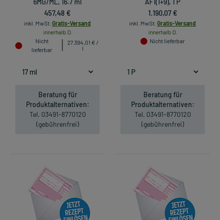
6MG/ML, 16.7 ml
AF1(1+9), 1 P
457,48 €
1.190,07 €
inkl. MwSt.
Gratis-Versand
inkl. MwSt.
Gratis-Versand
innerhalb D.
innerhalb D.
Nicht
Nicht lieferbar
27.394,01 € /
l
lieferbar
Beratung für
Beratung für
Produktalternativen:
Produktalternativen:
Tel. 03491-8770120
Tel. 03491-8770120
(gebührenfrei)
(gebührenfrei)