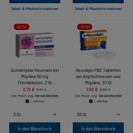
Detail- & Pflichtinformationen
Detail- & Pflichtinformationen
-62%*
-14%*
Sumatriptan Heumann bei
Neuralgin PAC Tabletten
Migräne 50 mg
bei Kopfschmerzen und
Filmtabletten, 2 St
Migräne, 20 St
3,72 €
7,62 €
9,81 €
8,89 €
inkl. MwSt.
zzgl.
Versandkosten
inkl. MwSt.
zzgl.
Versandkosten
Lieferbar
Lieferbar
In den Warenkorb
In den Warenkorb