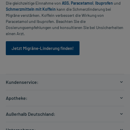
Die gleichzeitige Einnahme von
ASS,
Paracetamol
,
Ibuprofen
und
Schmerzmitteln mit Koffein
kann die Schmerzlinderung bei
Migräne verstärken. Koffein verbessert die Wirkung von
Paracetamol und Ibuprofen. Beachten Sie die
Dosierungsempfehlungen und konsultieren Sie bei Unsicherheiten
einen Arzt.
Jetzt Migräne-Linderung finden!
Kundenservice:
Versandkosten
Apotheke:
Zahlungsarten
Ratgeber
Kontakt
Außerhalb Deutschland:
E-Rezept
FAQ
Versandkosten Schweiz
Papierrezept einlösen
Hilfe
Unternehmen: