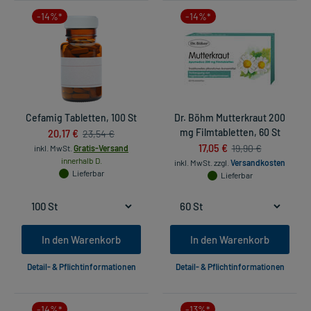
-14%*
-14%*
Cefamig Tabletten, 100 St
Dr. Böhm Mutterkraut 200
20,17 €
mg Filmtabletten, 60 St
23,54 €
17,05 €
19,90 €
inkl. MwSt.
Gratis-Versand
innerhalb D.
inkl. MwSt.
zzgl.
Versandkosten
Lieferbar
Lieferbar
In den Warenkorb
In den Warenkorb
Detail- & Pflichtinformationen
Detail- & Pflichtinformationen
-14%*
-13%*