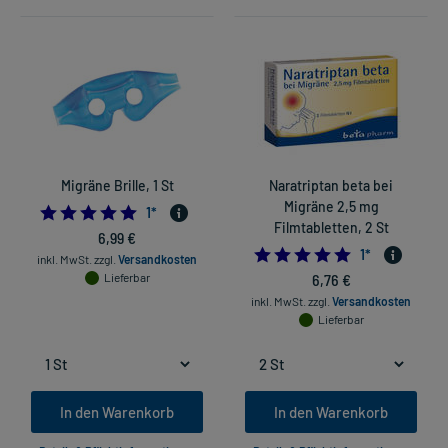
Migräne Brille, 1 St
Naratriptan beta bei
Migräne 2,5 mg
5.0
1
*
Filmtabletten, 2 St
6,99 €
5.0
1
*
inkl. MwSt.
zzgl.
Versandkosten
Lieferbar
6,76 €
inkl. MwSt.
zzgl.
Versandkosten
Lieferbar
In den Warenkorb
In den Warenkorb