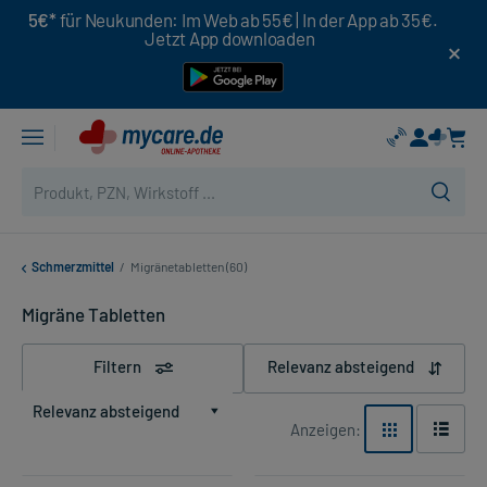
5€*
für Neukunden: Im Web ab 55€ | In der App ab 35€.
Jetzt App downloaden
Schmerzmittel
/
Migränetabletten (60)
Migräne Tabletten
Filtern
Relevanz absteigend
Relevanz absteigend
Anzeigen: