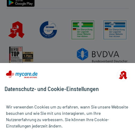
Datenschutz- und Cookie-Einstellungen
Wir verwenden Cookies um zu erfahren, wann Sie unsere Webseite
besuchen und wie Sie mit uns interagieren, um Ihre
Nutzererfahrung zu verbessern. Sie können Ihre Cookie-
Alle Preise gelten inkl. MwSt., ggf. zzgl. Versandkosten
Einstellungen jederzeit ändern.
Informationen auf dieser Website werden ausschließlich für
informative Zwecke zur Verfügung gestellt. Sie ersetzen keinesfalls