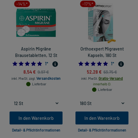
-14%*
-17%*
Aspirin Migräne
Orthoexpert Migravent
Brausetabletten, 12 St
Kapseln, 180 St
5.0
5.0
1
*
1
*
8,54 €
52,28 €
9,97 €
63,75 €
inkl. MwSt.
zzgl.
Versandkosten
inkl. MwSt.
Gratis-Versand
Lieferbar
innerhalb D.
Lieferbar
In den Warenkorb
In den Warenkorb
Detail- & Pflichtinformationen
Detail- & Pflichtinformationen