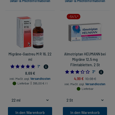
Detail- & Pflichtinformationen
Detail- & Pflichtinformationen
-54%*
Migräne-Gastreu M R 16, 22
Almotriptan HEUMANN bei
ml
Migräne 12,5 mg
Filmtabletten, 2 St
5.0
1
*
3.333333333333
3
*
8,69 €
4,99 €
10,98 €
inkl. MwSt.
zzgl.
Versandkosten
Lieferbar
395,00 € / l
inkl. MwSt.
zzgl.
Versandkosten
Lieferbar
In den Warenkorb
In den Warenkorb