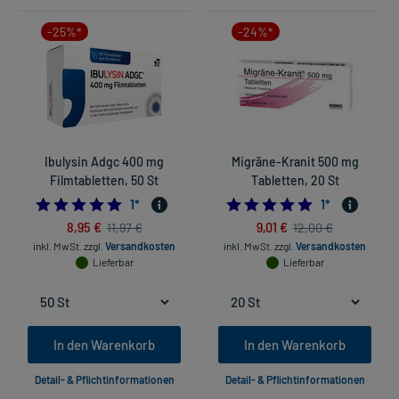
-25%*
-24%*
Ibulysin Adgc 400 mg
Migräne-Kranit 500 mg
Filmtabletten, 50 St
Tabletten, 20 St
5.0
5.0
1
*
1
*
8,95 €
9,01 €
11,97 €
12,00 €
inkl. MwSt.
zzgl.
Versandkosten
inkl. MwSt.
zzgl.
Versandkosten
Lieferbar
Lieferbar
In den Warenkorb
In den Warenkorb
Detail- & Pflichtinformationen
Detail- & Pflichtinformationen