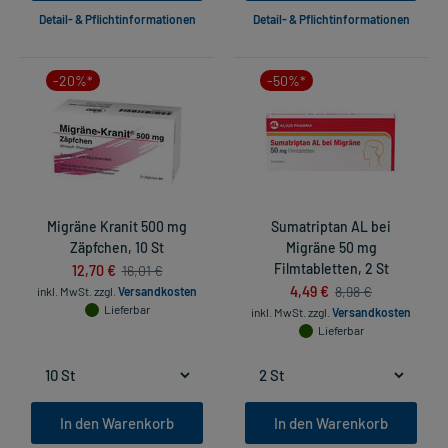
Detail- & Pflichtinformationen
Detail- & Pflichtinformationen
-20%*
-50%*
Migräne Kranit 500 mg
Sumatriptan AL bei
Zäpfchen, 10 St
Migräne 50 mg
12,70 €
Filmtabletten, 2 St
16,01 €
4,49 €
8,98 €
inkl. MwSt.
zzgl.
Versandkosten
Lieferbar
inkl. MwSt.
zzgl.
Versandkosten
Lieferbar
In den Warenkorb
In den Warenkorb