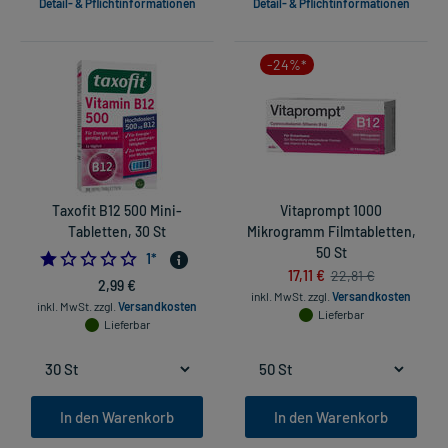
Detail- & Pflichtinformationen
Detail- & Pflichtinformationen
-24%*
Taxofit B12 500 Mini-
Vitaprompt 1000
Tabletten, 30 St
Mikrogramm Filmtabletten,
50 St
1.0
1
*
17,11 €
22,81 €
2,99 €
inkl. MwSt.
zzgl.
Versandkosten
inkl. MwSt.
zzgl.
Versandkosten
Lieferbar
Lieferbar
In den Warenkorb
In den Warenkorb