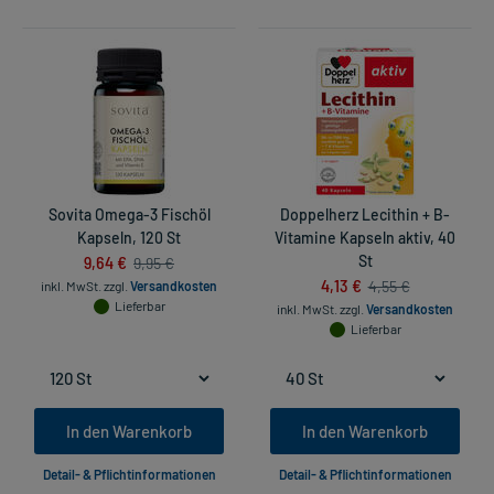
Sovita Omega-3 Fischöl
Doppelherz Lecithin + B-
Kapseln, 120 St
Vitamine Kapseln aktiv, 40
9,64 €
St
9,95 €
4,13 €
4,55 €
inkl. MwSt.
zzgl.
Versandkosten
Lieferbar
inkl. MwSt.
zzgl.
Versandkosten
Lieferbar
In den Warenkorb
In den Warenkorb
Detail- & Pflichtinformationen
Detail- & Pflichtinformationen