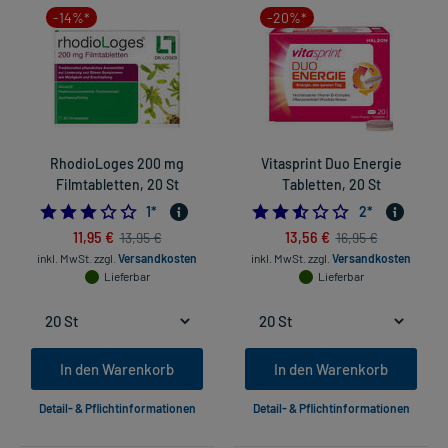
-14%*
-20%*
RhodioLoges 200 mg
Vitasprint Duo Energie
Filmtabletten, 20 St
Tabletten, 20 St
3.0
2.5
1
*
2
*
11,95 €
13,56 €
13,95 €
16,95 €
inkl. MwSt.
zzgl.
Versandkosten
inkl. MwSt.
zzgl.
Versandkosten
Lieferbar
Lieferbar
In den Warenkorb
In den Warenkorb
Detail- & Pflichtinformationen
Detail- & Pflichtinformationen