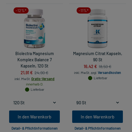
-12%*
-11%*
Biolectra Magnesium
Magnesium Citrat Kapseln,
Komplex Balance 7
90 St
Kapseln, 120 St
16,42 €
18,50 €
21,91 €
24,90 €
inkl. MwSt.
zzgl.
Versandkosten
Lieferbar
inkl. MwSt.
Gratis-Versand
innerhalb D.
Lieferbar
In den Warenkorb
In den Warenkorb
Detail- & Pflichtinformationen
Detail- & Pflichtinformationen