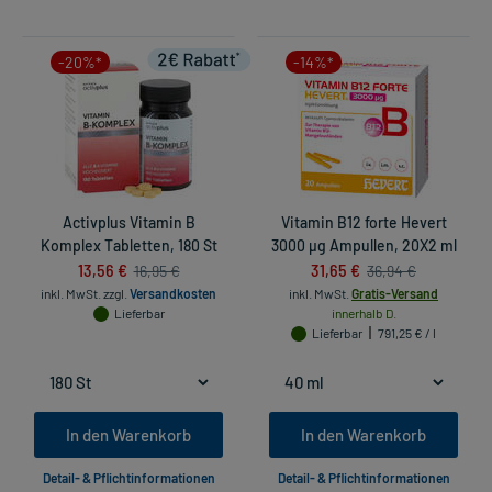
-20%*
-14%*
Activplus Vitamin B
Vitamin B12 forte Hevert
Komplex Tabletten, 180 St
3000 µg Ampullen, 20X2 ml
13,56 €
31,65 €
16,95 €
36,94 €
inkl. MwSt.
zzgl.
Versandkosten
inkl. MwSt.
Gratis-Versand
Lieferbar
innerhalb D.
Lieferbar
791,25 € / l
In den Warenkorb
In den Warenkorb
Detail- & Pflichtinformationen
Detail- & Pflichtinformationen