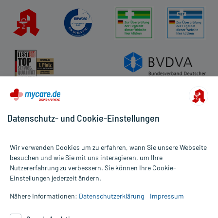
Datenschutz- und Cookie-Einstellungen
Wir verwenden Cookies um zu erfahren, wann Sie unsere Webseite
besuchen und wie Sie mit uns interagieren, um Ihre
Nutzererfahrung zu verbessern. Sie können Ihre Cookie-
Alle Preise gelten inkl. MwSt., ggf. zzgl. Versandkosten
Einstellungen jederzeit ändern.
Informationen auf dieser Website werden ausschließlich für
informative Zwecke zur Verfügung gestellt. Sie ersetzen keinesfalls
Nähere Informationen:
Datenschutzerklärung
Impressum
die Untersuchung und Behandlung durch einen Arzt. Bitte
beachten Sie, dass hierdurch weder Diagnosen gestellt noch