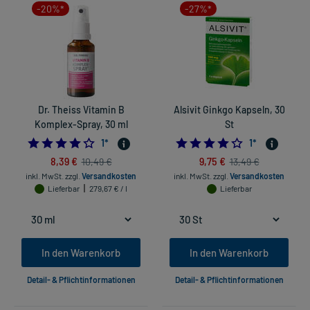
-20%*
-27%*
Dr. Theiss Vitamin B
Alsivit Ginkgo Kapseln, 30
Komplex-Spray, 30 ml
St
4.0
4.0
1
*
1
*
8,39 €
9,75 €
10,49 €
13,49 €
inkl. MwSt.
zzgl.
Versandkosten
inkl. MwSt.
zzgl.
Versandkosten
Lieferbar
279,67 € / l
Lieferbar
In den Warenkorb
In den Warenkorb
Detail- & Pflichtinformationen
Detail- & Pflichtinformationen