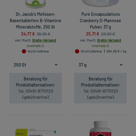
Dr. Jacob's Melissen-
Pure Encapsulations
Basentabletten B-Vitamine
Cranberry D-Mannose
Mineralstoffe, 250 St
Pulver, 37 g
34,77 €
25,71 €
36,90 €
29,30 €
inkl. MwSt.
Gratis-Versand
inkl. MwSt.
Gratis-Versand
innerhalb D.
innerhalb D.
Nicht lieferbar
Nicht lieferbar
694,86 € / kg
Beratung für
Beratung für
Produktalternativen:
Produktalternativen:
Tel. 03491-8770120
Tel. 03491-8770120
(gebührenfrei)
(gebührenfrei)