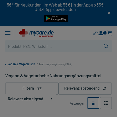
5€*
für Neukunden: Im Web ab 55€ | In der App ab 35€.
Jetzt App downloaden
Vegan & Vegetarisch
/
Nahrungsergänzung (942)
Vegane & Vegetarische Nahrungsergänzungsmittel
Filtern
Relevanz absteigend
Relevanz absteigend
Anzeigen: