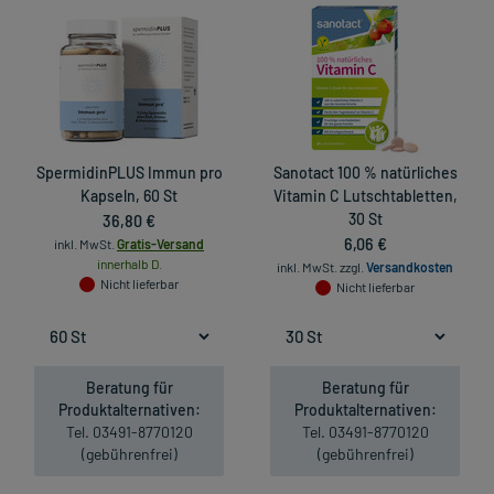
SpermidinPLUS Immun pro
Sanotact 100 % natürliches
Kapseln, 60 St
Vitamin C Lutschtabletten,
36,80 €
30 St
6,06 €
inkl. MwSt.
Gratis-Versand
innerhalb D.
inkl. MwSt.
zzgl.
Versandkosten
Nicht lieferbar
Nicht lieferbar
Beratung für
Beratung für
Produktalternativen:
Produktalternativen:
Tel. 03491-8770120
Tel. 03491-8770120
(gebührenfrei)
(gebührenfrei)