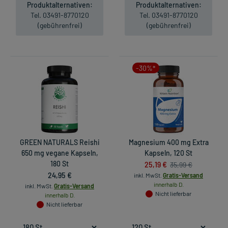
Produktalternativen:
Produktalternativen:
Tel. 03491-8770120
Tel. 03491-8770120
(gebührenfrei)
(gebührenfrei)
-30%*
GREEN NATURALS Reishi
Magnesium 400 mg Extra
650 mg vegane Kapseln,
Kapseln, 120 St
180 St
25,19 €
35,99 €
24,95 €
inkl. MwSt.
Gratis-Versand
innerhalb D.
inkl. MwSt.
Gratis-Versand
Nicht lieferbar
innerhalb D.
Nicht lieferbar