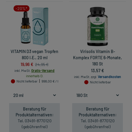
-20%*
VITAMIN D3 vegan Tropfen
Virisolis Vitamin B-
800 I.E., 20 ml
Komplex FORTE 6-Monate,
19,96 €
180 St
24,95 €
13,57 €
inkl. MwSt.
Gratis-Versand
innerhalb D.
inkl. MwSt.
zzgl.
Versandkosten
Nicht lieferbar
998,00 € / l
Nicht lieferbar
Beratung für
Beratung für
Produktalternativen:
Produktalternativen:
Tel. 03491-8770120
Tel. 03491-8770120
(gebührenfrei)
(gebührenfrei)