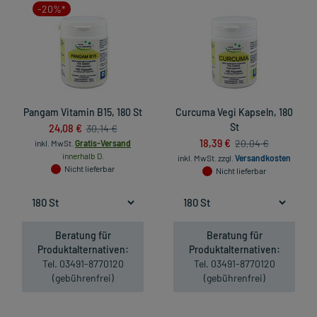
-20%*
Pangam Vitamin B15, 180 St
Curcuma Vegi Kapseln, 180
24,08 €
St
30,14 €
18,39 €
20,04 €
inkl. MwSt.
Gratis-Versand
innerhalb D.
inkl. MwSt.
zzgl.
Versandkosten
Nicht lieferbar
Nicht lieferbar
Beratung für
Beratung für
Produktalternativen:
Produktalternativen:
Tel. 03491-8770120
Tel. 03491-8770120
(gebührenfrei)
(gebührenfrei)