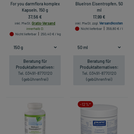
For you darmflora komplex
BlueIron Eisentropfen, 50
Kapseln, 150 g
ml
37,56 €
17,99 €
inkl. MwSt.
Gratis-Versand
inkl. MwSt.
zzgl.
Versandkosten
innerhalb D.
Nicht lieferbar
359,80 € / l
Nicht lieferbar
250,40 € / kg
Beratung für
Beratung für
Produktalternativen:
Produktalternativen:
Tel. 03491-8770120
Tel. 03491-8770120
(gebührenfrei)
(gebührenfrei)
-12%*