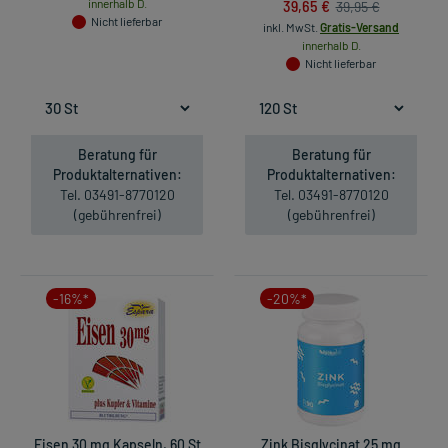
innerhalb D.
39,65 €
39,95 €
Nicht lieferbar
inkl. MwSt.
Gratis-Versand
innerhalb D.
Nicht lieferbar
Beratung für
Beratung für
Produktalternativen:
Produktalternativen:
Tel. 03491-8770120
Tel. 03491-8770120
(gebührenfrei)
(gebührenfrei)
-16%*
-20%*
Eisen 30 mg Kapseln, 60 St
Zink Bisglycinat 25 mg