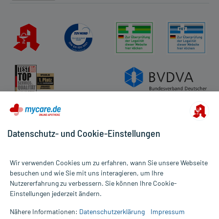
Datenschutz- und Cookie-Einstellungen
Wir verwenden Cookies um zu erfahren, wann Sie unsere Webseite
besuchen und wie Sie mit uns interagieren, um Ihre
Nutzererfahrung zu verbessern. Sie können Ihre Cookie-
Alle Preise gelten inkl. MwSt., ggf. zzgl. Versandkosten
Einstellungen jederzeit ändern.
Informationen auf dieser Website werden ausschließlich für
informative Zwecke zur Verfügung gestellt. Sie ersetzen keinesfalls
Nähere Informationen:
Datenschutzerklärung
Impressum
die Untersuchung und Behandlung durch einen Arzt. Bitte