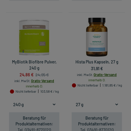
MyBiotik Biofibre Pulver,
Hista Plus Kapseln, 27 g
240 g
31,91 €
24,86 €
24,95 €
inkl. MwSt.
Gratis-Versand
innerhalb D.
inkl. MwSt.
Gratis-Versand
Nicht lieferbar
1.181,85 € / kg
innerhalb D.
Nicht lieferbar
103,58 € / kg
Beratung für
Beratung für
Produktalternativen:
Produktalternativen:
Tel. 03491-8770120
Tel. 03491-8770120