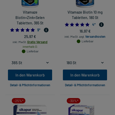
Vitamaze
Vitamaze Biotin 10 mg
Biotin+Zink+Selen
Tabletten, 180 St
Tabletten, 365 St
4.75
4
*
5.0
9
*
16,97 €
25,97 €
inkl. MwSt.
zzgl.
Versandkosten
Lieferbar
inkl. MwSt.
Gratis-Versand
innerhalb D.
Lieferbar
In den Warenkorb
In den Warenkorb
Detail- & Pflichtinformationen
Detail- & Pflichtinformationen
-25%*
-30%*