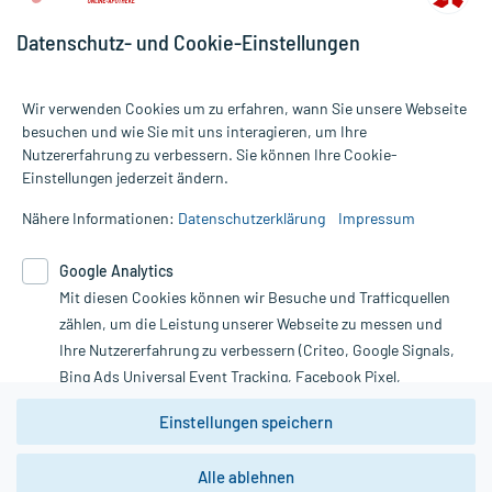
Datenschutz- und Cookie-Einstellungen
Wir verwenden Cookies um zu erfahren, wann Sie unsere Webseite
besuchen und wie Sie mit uns interagieren, um Ihre
Nutzererfahrung zu verbessern. Sie können Ihre Cookie-
Alle Preise gelten inkl. MwSt., ggf. zzgl. Versandkosten
Einstellungen jederzeit ändern.
Informationen auf dieser Website werden ausschließlich für
informative Zwecke zur Verfügung gestellt. Sie ersetzen keinesfalls
Nähere Informationen:
Datenschutzerklärung
Impressum
die Untersuchung und Behandlung durch einen Arzt. Bitte
beachten Sie, dass hierdurch weder Diagnosen gestellt noch
Google Analytics
Therapien eingeleitet werden können. | Diese Webseite benutzt
Mit diesen Cookies können wir Besuche und Trafficquellen
Google Analytics. Lesen Sie bitte dazu die wichtigen Hinweise in
unserer Datenschutzerklärung. Für den Widerruf einer Bestellung
zählen, um die Leistung unserer Webseite zu messen und
nutzen Sie das Formular:
Ihre Nutzererfahrung zu verbessern (Criteo, Google Signals,
Bing Ads Universal Event Tracking, Facebook Pixel,
Vertrag widerrufen
Youtube-Social Plugin).
Einstellungen speichern
Wir weisen darauf hin, dass die
Datenschutzbestimmungen von
Google Analytics
nicht
Alle ablehnen
*Hinweise zu unseren Aktionen und Bewertungen
zwingend den Europäischen Anforderungen gem. EU-