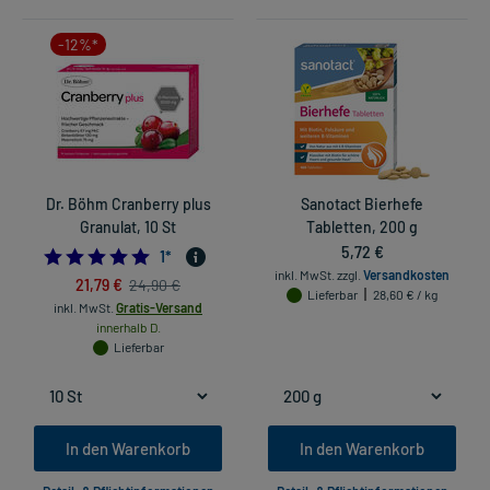
-12%*
Dr. Böhm Cranberry plus
Sanotact Bierhefe
Granulat, 10 St
Tabletten, 200 g
5,72 €
5.0
1
*
inkl. MwSt.
zzgl.
Versandkosten
21,79 €
24,90 €
Lieferbar
28,60 € / kg
inkl. MwSt.
Gratis-Versand
innerhalb D.
Lieferbar
In den Warenkorb
In den Warenkorb