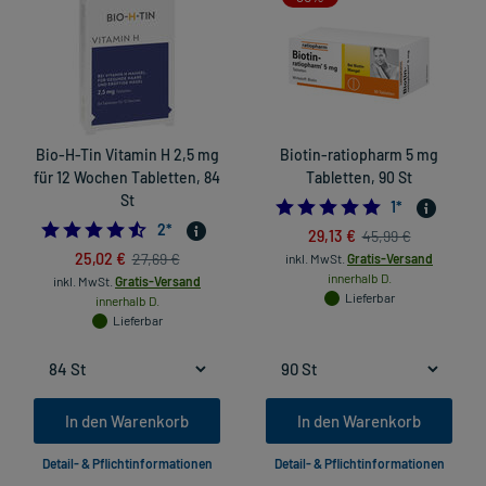
Bio-H-Tin Vitamin H 2,5 mg
Biotin-ratiopharm 5 mg
für 12 Wochen Tabletten, 84
Tabletten, 90 St
St
5.0
1
*
4.5
2
*
29,13 €
45,99 €
25,02 €
27,69 €
inkl. MwSt.
Gratis-Versand
innerhalb D.
inkl. MwSt.
Gratis-Versand
Lieferbar
innerhalb D.
Lieferbar
In den Warenkorb
In den Warenkorb
Detail- & Pflichtinformationen
Detail- & Pflichtinformationen