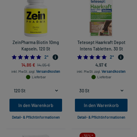
ZeinPharma Biotin 10mg
Tetesept Haarkraft Depot
Kapseln, 120 St
Intens Tabletten, 30 St
5.0
5.0
2
*
2
*
14,86 €
4,97 €
14,95 €
inkl. MwSt.
zzgl.
Versandkosten
inkl. MwSt.
zzgl.
Versandkosten
Lieferbar
Lieferbar
In den Warenkorb
In den Warenkorb
Detail- & Pflichtinformationen
Detail- & Pflichtinformationen
-36%*