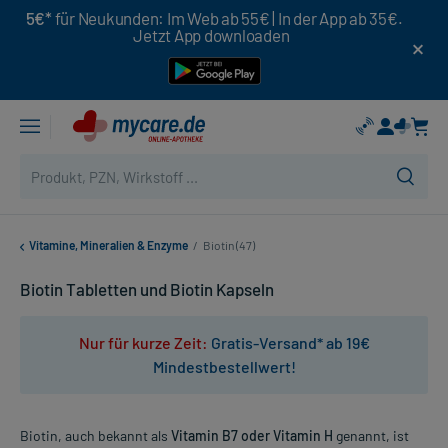
5€*
für Neukunden: Im Web ab 55€ | In der App ab 35€.
Jetzt App downloaden
Vitamine, Mineralien & Enzyme
/
Biotin (47)
Biotin Tabletten und Biotin Kapseln
Nur für kurze Zeit:
Gratis-Versand* ab 19€
Mindestbestellwert!
Biotin, auch bekannt als
Vitamin B7 oder Vitamin H
genannt, ist