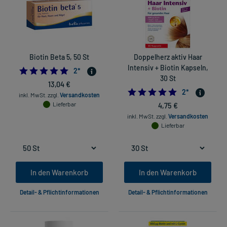
Biotin Beta 5, 50 St
Doppelherz aktiv Haar
Intensiv + Biotin Kapseln,
5.0
2
*
30 St
13,04 €
5.0
2
*
inkl. MwSt.
zzgl.
Versandkosten
Lieferbar
4,75 €
inkl. MwSt.
zzgl.
Versandkosten
Lieferbar
In den Warenkorb
In den Warenkorb
Detail- & Pflichtinformationen
Detail- & Pflichtinformationen