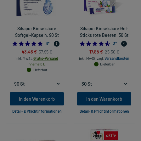
Sikapur Kieselsäure
Sikapur Kieselsäure Gel-
Softgel-Kapseln, 90 St
Sticks rote Beeren, 30 St
5.0
4.666666666666
3
*
3
*
43,46 €
17,85 €
57,95 €
25,50 €
inkl. MwSt.
Gratis-Versand
inkl. MwSt.
zzgl.
Versandkosten
innerhalb D.
Lieferbar
Lieferbar
In den Warenkorb
In den Warenkorb
Detail- & Pflichtinformationen
Detail- & Pflichtinformationen