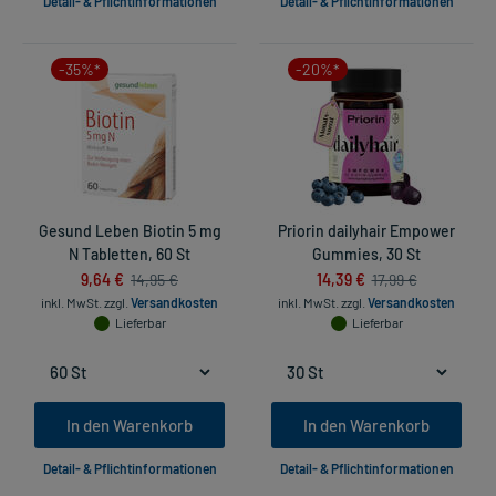
Detail- & Pflichtinformationen
Detail- & Pflichtinformationen
-35%*
-20%*
Gesund Leben Biotin 5 mg
Priorin dailyhair Empower
N Tabletten, 60 St
Gummies, 30 St
9,64 €
14,39 €
14,95 €
17,99 €
inkl. MwSt.
zzgl.
Versandkosten
inkl. MwSt.
zzgl.
Versandkosten
Lieferbar
Lieferbar
In den Warenkorb
In den Warenkorb
Detail- & Pflichtinformationen
Detail- & Pflichtinformationen