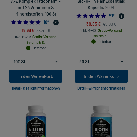
A-Z Komplex ratiopharm -
Bio-H-Tin Hair Essentials
mit 23 Vitaminen &
Kapseln, 90 St
Mineralstoffen, 100 St
4.784313725490
51
*
5.0
10
*
38,85 €
49,99 €
19,99 €
35,49 €
inkl. MwSt.
Gratis-Versand
innerhalb D.
inkl. MwSt.
Gratis-Versand
Lieferbar
innerhalb D.
Lieferbar
In den Warenkorb
In den Warenkorb
Detail- & Pflichtinformationen
Detail- & Pflichtinformationen