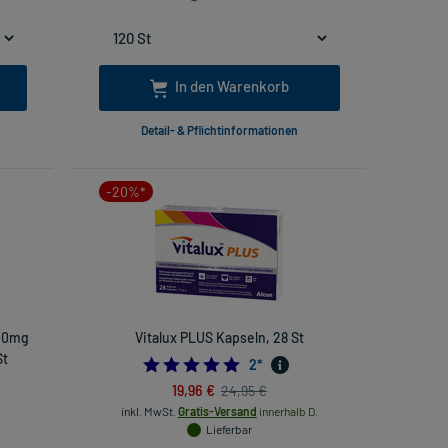
In den Warenkorb
Detail- & Pflichtinformationen
-20%*
120mg
Vitalux PLUS Kapseln, 28 St
St
5.0
2
*
66666667
19,96 €
24,95 €
inkl. MwSt.
Gratis-Versand
innerhalb D.
Lieferbar