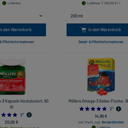
Lieferbar
Lieferbar
108,00 € / l
In den Warenkorb
In den Warenkorb
 & Pflichtinformationen
Detail- & Pflichtinformationen
-3 Kapseln Hochdosiert, 60
Möllers Omega-3 Gelee-Fische, 3
St
5.0
2
*
5.0
2
*
14,99 €
20,06 €
inkl. MwSt.
zzgl.
Versandkosten
Lieferbar
Gratis-Versand
innerhalb D.