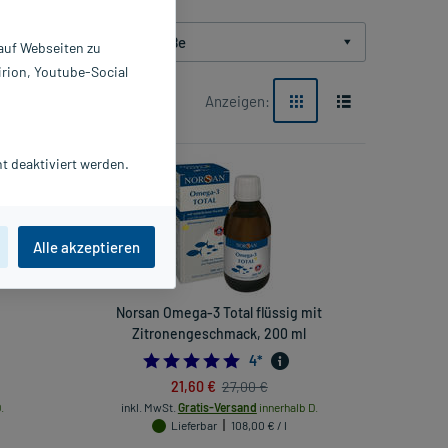
Packungsgröße
 auf Webseiten zu
irion, Youtube-Social
Anzeigen:
t deaktiviert werden.
-20%*
Alle akzeptieren
g
Norsan Omega-3 Total flüssig mit
Zitronengeschmack, 200 ml
5.0
4
*
21,60 €
27,00 €
.
inkl. MwSt.
Gratis-Versand
innerhalb D.
Lieferbar
108,00 € / l