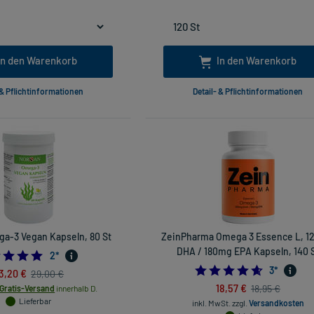
In den Warenkorb
In den Warenkorb
 & Pflichtinformationen
Detail- & Pflichtinformationen
a-3 Vegan Kapseln, 80 St
ZeinPharma Omega 3 Essence L, 
DHA / 180mg EPA Kapseln, 140 
5.0
2
*
4.6666666
3
*
3,20 €
29,00 €
18,57 €
18,95 €
Gratis-Versand
innerhalb D.
Lieferbar
inkl. MwSt.
zzgl.
Versandkosten