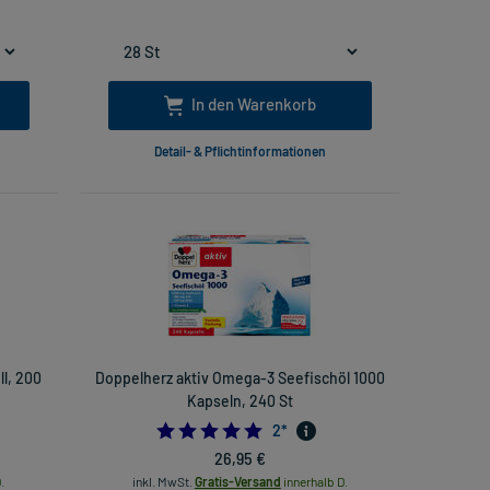
In den Warenkorb
Detail- & Pflichtinformationen
ll, 200
Doppelherz aktiv Omega-3 Seefischöl 1000
Kapseln, 240 St
5.0
2
*
26,95 €
.
inkl. MwSt.
Gratis-Versand
innerhalb D.