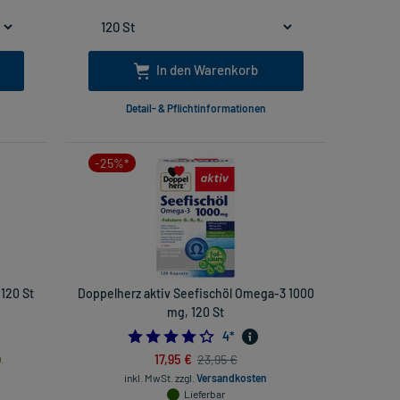
In den Warenkorb
Detail- & Pflichtinformationen
-25%*
120 St
Doppelherz aktiv Seefischöl Omega-3 1000
mg, 120 St
4.25
4
*
17,95 €
23,95 €
.
inkl. MwSt.
zzgl.
Versandkosten
Lieferbar