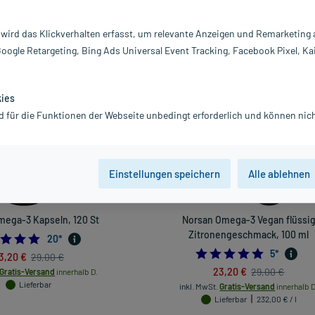
Darreichung
 wird das Klickverhalten erfasst, um relevante Anzeigen und Remarketing
Google Retargeting, Bing Ads Universal Event Tracking, Facebook Pixel, Ka
vanz absteigend
Produkte pro Seite:
24
kies
d für die Funktionen der Webseite unbedingt erforderlich und können nich
-20%*
Einstellungen speichern
Alle ablehnen
mega-3 Kapseln, 120 St
Norsan Omega-3 Vegan flüssi
Zitronengeschmack, 100 ml
5.0
20
*
5.0
5
*
3,20 €
29,00 €
23,20 €
29,00 €
Gratis-Versand
innerhalb D.
Lieferbar
inkl. MwSt.
Gratis-Versand
innerhalb D
Lieferbar
232,00 € / l