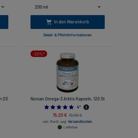
In den Warenkorb
Detail- & Pflichtinformationen
-20%*
n D3
Norsan Omega-3 Arktis Kapseln, 120 St
4.75
4
*
15,20 €
19,00 €
inkl. MwSt.
zzgl.
Versandkosten
Lieferbar