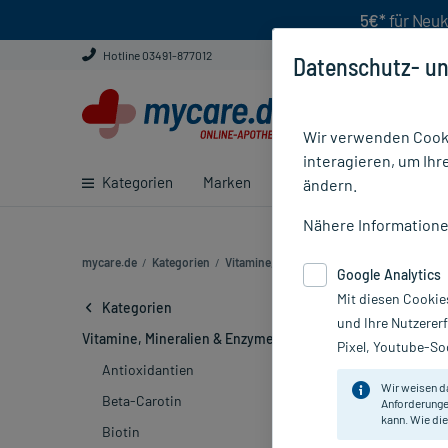
5€*
für Neuk
Hotline 03491-877012
Datenschutz- un
Wir verwenden Cooki
interagieren, um Ihr
Kategorien
Marken
Ratgeber
E-Rezept ei
ändern.
Nähere Information
mycare.de
/
Kategorien
/
Vitamine, Mineralien & Enzyme
/
Omega 3 F
Google Analytics
Mit diesen Cookie
Omega- 3 Kap
Kategorien
und Ihre Nutzerer
Vitamine, Mineralien & Enzyme
Pixel, Youtube-Soc
Omega-3-Fett
Antioxidantien
Wir weisen d
entzündungshe
Beta-Carotin
Anforderunge
Tabletten
, da 
kann. Wie die
Biotin
Mehr über Elek