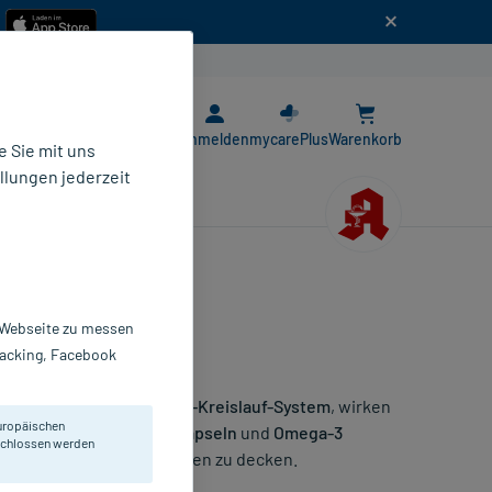
n
E-Rezept App
Anmelden
mycarePlus
Warenkorb
 Sie mit uns
llungen jederzeit
r Webseite zu messen
Tracking, Facebook
Sie unterstützen das
Herz-Kreislauf-System
, wirken
uropäischen
 beliebt sind
Omega-3 Kapseln
und
Omega-3
eschlossen werden
esen essenziellen Fettsäuren zu decken.