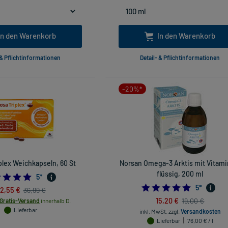
In den Warenkorb
In den Warenkorb
 & Pflichtinformationen
Detail- & Pflichtinformationen
-20%*
plex Weichkapseln, 60 St
Norsan Omega-3 Arktis mit Vitami
flüssig, 200 ml
5.0
5
*
4.8
5
*
2,55 €
36,99 €
15,20 €
19,00 €
Gratis-Versand
innerhalb D.
Lieferbar
inkl. MwSt.
zzgl.
Versandkosten
Lieferbar
76,00 € / l