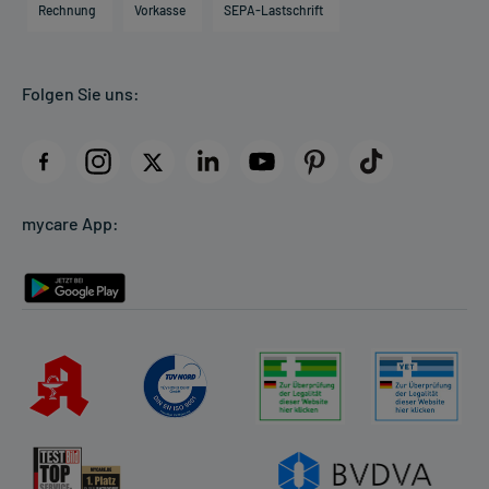
Direktabrechnung PKV
Rechnung
Vorkasse
SEPA-Lastschrift
Partner
Apotheke vor Ort
Kundenbewertungen
Folgen Sie uns:
AGB
Impressum
Datenschutz
Cookie-Einstellungen
mycare App:
Rückgabe/Widerruf
Barrierefreiheitserklärung