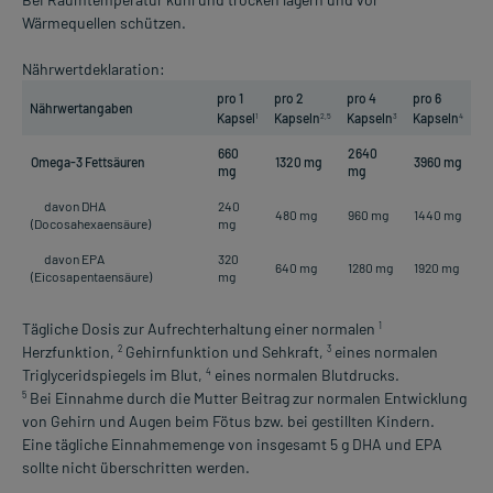
Wärmequellen schützen.
Nährwertdeklaration:
pro 1
pro 2
pro 4
pro 6
Nährwertangaben
Kapsel
Kapseln
Kapseln
Kapseln
1
2,5
3
4
660
2640
Omega-3 Fettsäuren
1320 mg
3960 mg
mg
mg
davon DHA
240
480 mg
960 mg
1440 mg
(Docosahexaensäure)
mg
davon EPA
320
640 mg
1280 mg
1920 mg
(Eicosapentaensäure)
mg
Tägliche Dosis zur Aufrechterhaltung einer normalen
1
Herzfunktion,
Gehirnfunktion und Sehkraft,
eines normalen
2
3
Triglyceridspiegels im Blut,
eines normalen Blutdrucks.
4
Bei Einnahme durch die Mutter Beitrag zur normalen Entwicklung
5
von Gehirn und Augen beim Fötus bzw. bei gestillten Kindern.
Eine tägliche Einnahmemenge von insgesamt 5 g DHA und EPA
sollte nicht überschritten werden.