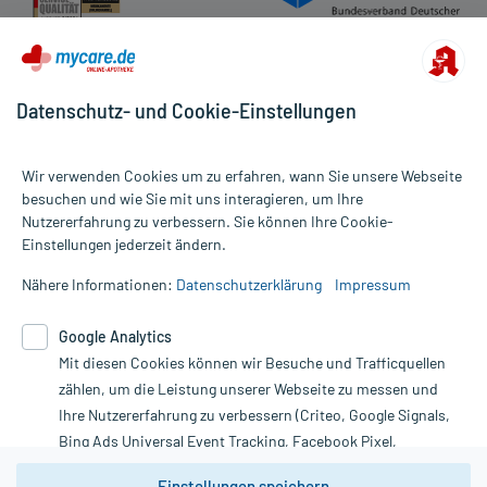
Datenschutz- und Cookie-Einstellungen
Wir verwenden Cookies um zu erfahren, wann Sie unsere Webseite
besuchen und wie Sie mit uns interagieren, um Ihre
Nutzererfahrung zu verbessern. Sie können Ihre Cookie-
Alle Preise gelten inkl. MwSt., ggf. zzgl. Versandkosten
Einstellungen jederzeit ändern.
Informationen auf dieser Website werden ausschließlich für
informative Zwecke zur Verfügung gestellt. Sie ersetzen keinesfalls
Nähere Informationen:
Datenschutzerklärung
Impressum
die Untersuchung und Behandlung durch einen Arzt. Bitte
beachten Sie, dass hierdurch weder Diagnosen gestellt noch
Google Analytics
Therapien eingeleitet werden können. | Diese Webseite benutzt
Mit diesen Cookies können wir Besuche und Trafficquellen
Google Analytics. Lesen Sie bitte dazu die wichtigen Hinweise in
unserer Datenschutzerklärung. Für den Widerruf einer Bestellung
zählen, um die Leistung unserer Webseite zu messen und
nutzen Sie das Formular:
Ihre Nutzererfahrung zu verbessern (Criteo, Google Signals,
Bing Ads Universal Event Tracking, Facebook Pixel,
Vertrag widerrufen
Youtube-Social Plugin).
Einstellungen speichern