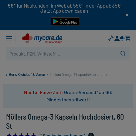
5€*
für Neukunden: Im Web ab 55€ | In der App ab 35€.
Jetzt App downloaden
Herz, Kreislauf & Venen
/
Möllers Omega-3 Kapseln Hochdosiert
Nur für kurze Zeit:
Gratis-Versand* ab 19€
Mindestbestellwert!
Möllers Omega-3 Kapseln Hochdosiert, 60
St
5.0
2 Kundenbewertungen*