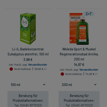
Li-iL Badekonzentrat
Weleda Sport & Muskel
Eukalyptus atemfrei, 100 ml
Regenerationsbad Arnika,
3,99 €
200 ml
14,97 €
inkl. MwSt.
zzgl.
Versandkosten
Nicht lieferbar
39,90 € / l
inkl. MwSt.
zzgl.
Versandkosten
Nicht lieferbar
74,85 € / l
Beratung für
Beratung für
Produktalternativen:
Produktalternativen:
Tel. 03491-8770120
Tel. 03491-8770120