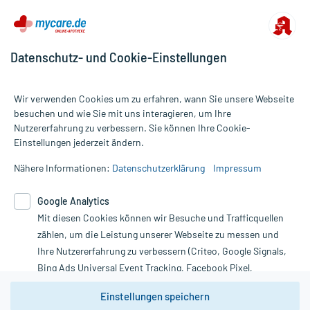
Barrierefreiheitserklärung
Datenschutz- und Cookie-Einstellungen
Wir verwenden Cookies um zu erfahren, wann Sie unsere Webseite
besuchen und wie Sie mit uns interagieren, um Ihre
Nutzererfahrung zu verbessern. Sie können Ihre Cookie-
Alle Preise gelten inkl. MwSt., ggf. zzgl. Versandkosten
Einstellungen jederzeit ändern.
Informationen auf dieser Website werden ausschließlich für
informative Zwecke zur Verfügung gestellt. Sie ersetzen keinesfalls
Nähere Informationen:
Datenschutzerklärung
Impressum
die Untersuchung und Behandlung durch einen Arzt. Bitte
beachten Sie, dass hierdurch weder Diagnosen gestellt noch
Google Analytics
Therapien eingeleitet werden können. | Diese Webseite benutzt
Google Analytics. Lesen Sie bitte dazu die wichtigen Hinweise in
Mit diesen Cookies können wir Besuche und Trafficquellen
unserer Datenschutzerklärung. Für den Widerruf einer Bestellung
zählen, um die Leistung unserer Webseite zu messen und
nutzen Sie das Formular:
Ihre Nutzererfahrung zu verbessern (Criteo, Google Signals,
Bing Ads Universal Event Tracking, Facebook Pixel,
Vertrag widerrufen
Youtube-Social Plugin).
Einstellungen speichern