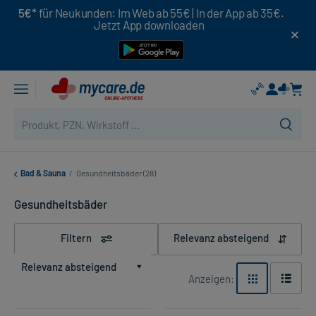
5€*
für Neukunden: Im Web ab 55€ | In der App ab 35€.
Jetzt App downloaden
Bad & Sauna
/
Gesundheitsbäder (28)
Gesundheitsbäder
Filtern
Relevanz absteigend
Relevanz absteigend
Anzeigen: