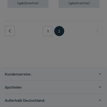
(gebührenfrei)
(gebührenfrei)
1
2
Kundenservice:
Versandkosten
Apotheke:
Zahlungsarten
Ratgeber
Kontakt
Außerhalb Deutschland:
E-Rezept
FAQ