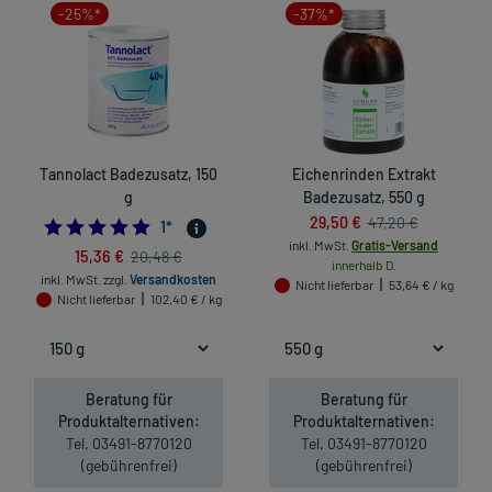
-25%*
-37%*
Tannolact Badezusatz, 150
Eichenrinden Extrakt
g
Badezusatz, 550 g
29,50 €
47,20 €
5.0
1
*
inkl. MwSt.
Gratis-Versand
15,36 €
20,48 €
innerhalb D.
inkl. MwSt.
zzgl.
Versandkosten
Nicht lieferbar
53,64 € / kg
Nicht lieferbar
102,40 € / kg
Beratung für
Beratung für
Produktalternativen:
Produktalternativen:
Tel. 03491-8770120
Tel. 03491-8770120
(gebührenfrei)
(gebührenfrei)