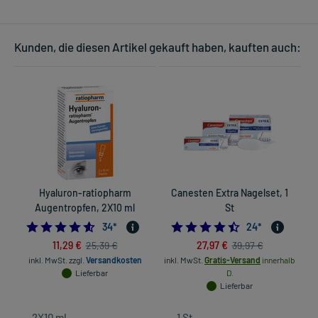
Kunden, die diesen Artikel gekauft haben, kauften auch:
Hyaluron-ratiopharm
Canesten Extra Nagelset, 1
Augentropfen, 2X10 ml
St
4.5588235294117645
4.5
34
*
24
*
11,29 €
27,97 €
25,39 €
39,97 €
inkl. MwSt.
zzgl.
Versandkosten
inkl. MwSt.
Gratis-Versand
innerhalb
Lieferbar
D.
Lieferbar