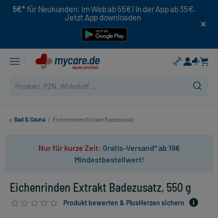
5€*
für Neukunden: Im Web ab 55€ | In der App ab 35€.
Jetzt App downloaden
Bad & Sauna
/
Eichenrinden Extrakt Badezusatz
Nur für kurze Zeit:
Gratis-Versand* ab 19€
Mindestbestellwert!
Eichenrinden Extrakt Badezusatz, 550 g
Produkt bewerten & PlusHerzen sichern