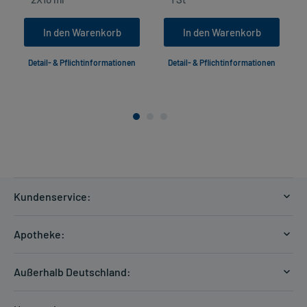
In den Warenkorb
In den Warenkorb
Detail- & Pflichtinformationen
Detail- & Pflichtinformationen
Kundenservice:
Versandkosten
Apotheke:
Zahlungsarten
Ratgeber
Kontakt
Außerhalb Deutschland:
E-Rezept
FAQ
Versandkosten Schweiz
Papierrezept einlösen
Hilfe