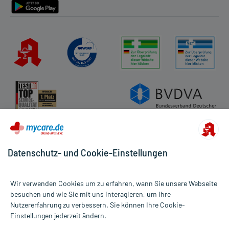
Datenschutz- und Cookie-Einstellungen
Wir verwenden Cookies um zu erfahren, wann Sie unsere Webseite
besuchen und wie Sie mit uns interagieren, um Ihre
Nutzererfahrung zu verbessern. Sie können Ihre Cookie-
Alle Preise gelten inkl. MwSt., ggf. zzgl. Versandkosten
Einstellungen jederzeit ändern.
Informationen auf dieser Website werden ausschließlich für
informative Zwecke zur Verfügung gestellt. Sie ersetzen keinesfalls