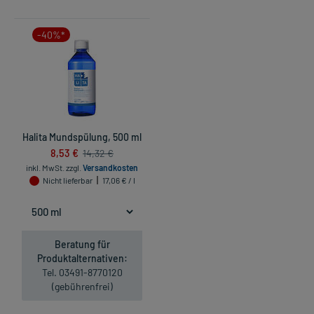
-40%*
Halita Mundspülung, 500 ml
8,53 €
14,32 €
inkl. MwSt.
zzgl.
Versandkosten
Nicht lieferbar
17,06 € / l
Beratung für
Produktalternativen:
Tel. 03491-8770120
(gebührenfrei)