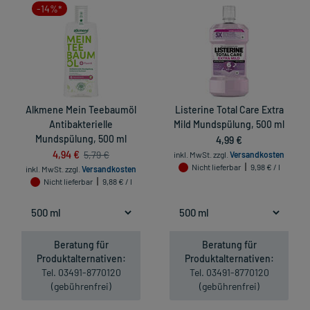
-14%*
Alkmene Mein Teebaumöl
Listerine Total Care Extra
Antibakterielle
Mild Mundspülung, 500 ml
Mundspülung, 500 ml
4,99 €
4,94 €
5,79 €
inkl. MwSt.
zzgl.
Versandkosten
Nicht lieferbar
9,98 € / l
inkl. MwSt.
zzgl.
Versandkosten
Nicht lieferbar
9,88 € / l
Beratung für
Beratung für
Produktalternativen:
Produktalternativen:
Tel. 03491-8770120
Tel. 03491-8770120
(gebührenfrei)
(gebührenfrei)