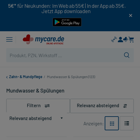
5€*
für Neukunden: Im Web ab 55€ | In der App ab 35€.
Jetzt App downloaden
Zahn- & Mundpflege
/
Mundwasser & Spülungen (123)
Mundwasser & Spülungen
Filtern
Relevanz absteigend
Relevanz absteigend
Anzeigen: