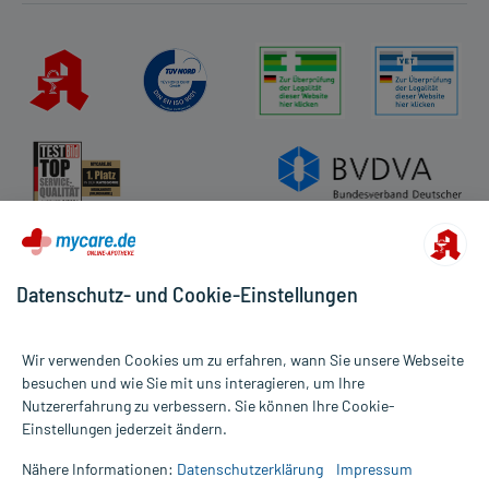
Datenschutz- und Cookie-Einstellungen
Wir verwenden Cookies um zu erfahren, wann Sie unsere Webseite
besuchen und wie Sie mit uns interagieren, um Ihre
Nutzererfahrung zu verbessern. Sie können Ihre Cookie-
Alle Preise gelten inkl. MwSt., ggf. zzgl. Versandkosten
Einstellungen jederzeit ändern.
Informationen auf dieser Website werden ausschließlich für
informative Zwecke zur Verfügung gestellt. Sie ersetzen keinesfalls
Nähere Informationen:
Datenschutzerklärung
Impressum
die Untersuchung und Behandlung durch einen Arzt. Bitte