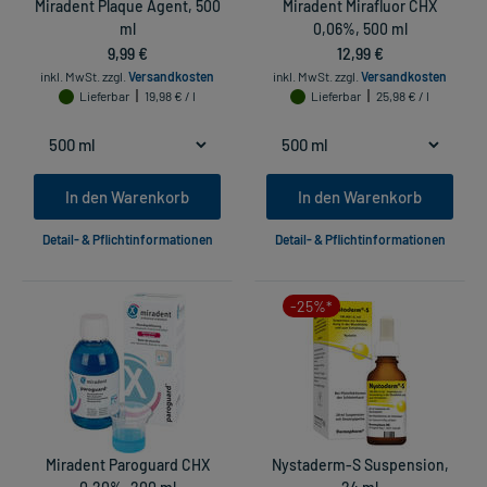
Miradent Plaque Agent, 500
Miradent Mirafluor CHX
ml
0,06%, 500 ml
9,99 €
12,99 €
inkl. MwSt.
zzgl.
Versandkosten
inkl. MwSt.
zzgl.
Versandkosten
Lieferbar
19,98 € / l
Lieferbar
25,98 € / l
In den Warenkorb
In den Warenkorb
Detail- & Pflichtinformationen
Detail- & Pflichtinformationen
-25%*
Miradent Paroguard CHX
Nystaderm-S Suspension,