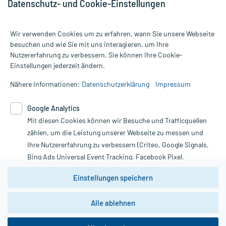
Datenschutz- und Cookie-Einstellungen
Wir verwenden Cookies um zu erfahren, wann Sie unsere Webseite
besuchen und wie Sie mit uns interagieren, um Ihre
Nutzererfahrung zu verbessern. Sie können Ihre Cookie-
Alle Preise gelten inkl. MwSt., ggf. zzgl. Versandkosten
Einstellungen jederzeit ändern.
Informationen auf dieser Website werden ausschließlich für
informative Zwecke zur Verfügung gestellt. Sie ersetzen keinesfalls
Nähere Informationen:
Datenschutzerklärung
Impressum
die Untersuchung und Behandlung durch einen Arzt. Bitte
beachten Sie, dass hierdurch weder Diagnosen gestellt noch
Google Analytics
Therapien eingeleitet werden können. | Diese Webseite benutzt
Mit diesen Cookies können wir Besuche und Trafficquellen
Google Analytics. Lesen Sie bitte dazu die wichtigen Hinweise in
unserer Datenschutzerklärung. Für den Widerruf einer Bestellung
zählen, um die Leistung unserer Webseite zu messen und
nutzen Sie das Formular:
Ihre Nutzererfahrung zu verbessern (Criteo, Google Signals,
Bing Ads Universal Event Tracking, Facebook Pixel,
Vertrag widerrufen
Youtube-Social Plugin).
Einstellungen speichern
Wir weisen darauf hin, dass die
Datenschutzbestimmungen von
Google Analytics
nicht
Alle ablehnen
*Hinweise zu unseren Aktionen und Bewertungen
zwingend den Europäischen Anforderungen gem. EU-
DSGVO genügen und ein Datentransfer in Drittstaaten bzw.
die USA nicht ausgeschlossen werden kann. Wie die