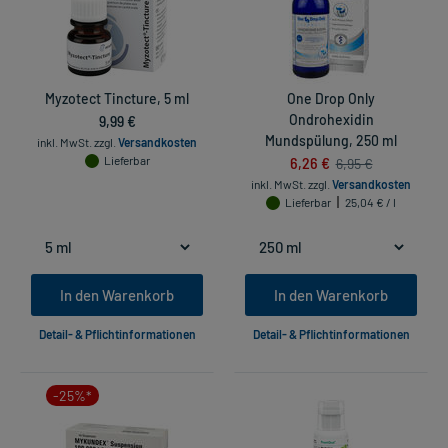
Myzotect Tincture, 5 ml
One Drop Only
9,99 €
Ondrohexidin
Mundspülung, 250 ml
inkl. MwSt.
zzgl.
Versandkosten
Lieferbar
6,26 €
6,95 €
inkl. MwSt.
zzgl.
Versandkosten
Lieferbar
25,04 € / l
In den Warenkorb
In den Warenkorb
Detail- & Pflichtinformationen
Detail- & Pflichtinformationen
-25%*