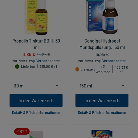
Propolis Tinktur BDIH, 30
Gengigel Hydrogel
ml
Mundspüllösung, 150 ml
11,85 €
15,95 €
13,25 €
inkl. MwSt.
zzgl.
Versandkosten
inkl. MwSt.
zzgl.
Versandkosten
Lieferbar
395,00 € / l
: 3
106,33 €
Lieferzeit
/ l
Werktage
In den Warenkorb
In den Warenkorb
Detail- & Pflichtinformationen
Detail- & Pflichtinformationen
-18%*