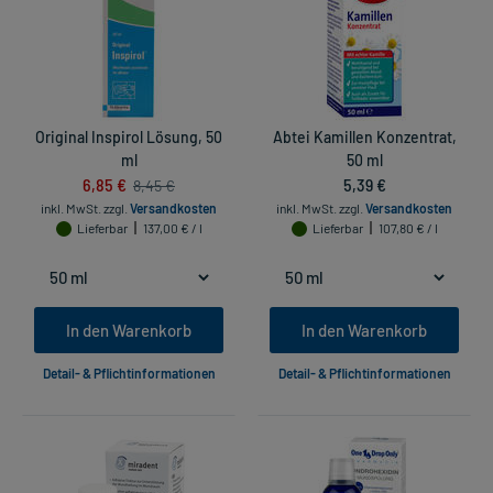
Original Inspirol Lösung, 50
Abtei Kamillen Konzentrat,
ml
50 ml
6,85 €
5,39 €
8,45 €
inkl. MwSt.
zzgl.
Versandkosten
inkl. MwSt.
zzgl.
Versandkosten
Lieferbar
137,00 € / l
Lieferbar
107,80 € / l
In den Warenkorb
In den Warenkorb
Detail- & Pflichtinformationen
Detail- & Pflichtinformationen