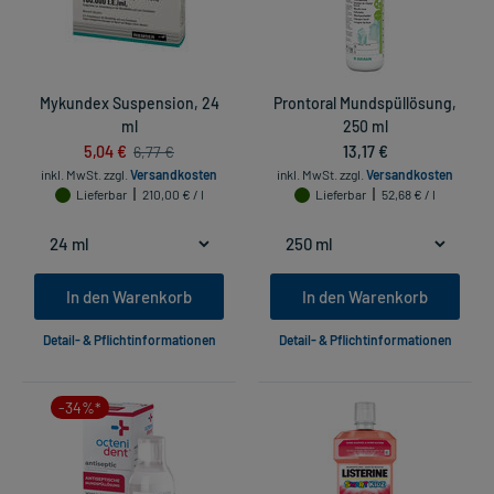
Mykundex Suspension, 24
Prontoral Mundspüllösung,
ml
250 ml
5,04 €
13,17 €
6,77 €
inkl. MwSt.
zzgl.
Versandkosten
inkl. MwSt.
zzgl.
Versandkosten
Lieferbar
210,00 € / l
Lieferbar
52,68 € / l
In den Warenkorb
In den Warenkorb
Detail- & Pflichtinformationen
Detail- & Pflichtinformationen
-34%*