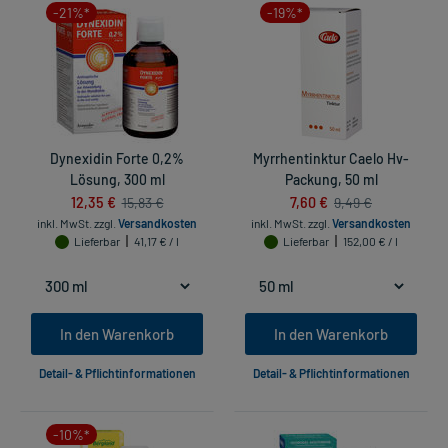
-21%*
-19%*
Dynexidin Forte 0,2%
Myrrhentinktur Caelo Hv-
Lösung, 300 ml
Packung, 50 ml
12,35 €
7,60 €
15,83 €
9,49 €
inkl. MwSt.
zzgl.
Versandkosten
inkl. MwSt.
zzgl.
Versandkosten
Lieferbar
41,17 € / l
Lieferbar
152,00 € / l
In den Warenkorb
In den Warenkorb
Detail- & Pflichtinformationen
Detail- & Pflichtinformationen
-10%*