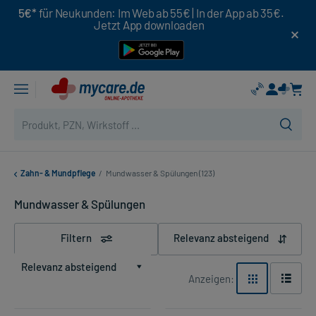
5€*
für Neukunden: Im Web ab 55€ | In der App ab 35€.
Jetzt App downloaden
Zahn- & Mundpflege
/
Mundwasser & Spülungen (123)
Mundwasser & Spülungen
Filtern
Relevanz absteigend
Relevanz absteigend
Anzeigen: