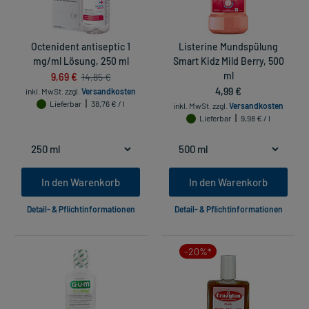
Octenident antiseptic 1
Listerine Mundspülung
mg/ml Lösung, 250 ml
Smart Kidz Mild Berry, 500
9,69 €
ml
14,85 €
4,99 €
inkl. MwSt.
zzgl.
Versandkosten
Lieferbar
38,76 € / l
inkl. MwSt.
zzgl.
Versandkosten
Lieferbar
9,98 € / l
In den Warenkorb
In den Warenkorb
Detail- & Pflichtinformationen
Detail- & Pflichtinformationen
-20%*