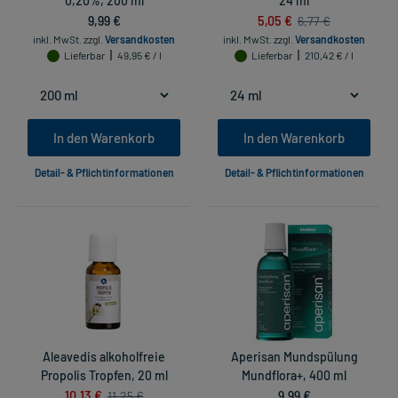
0,20%, 200 ml
24 ml
9,99 €
5,05 €
6,77 €
inkl. MwSt.
zzgl.
Versandkosten
inkl. MwSt.
zzgl.
Versandkosten
Lieferbar
49,95 € / l
Lieferbar
210,42 € / l
In den Warenkorb
In den Warenkorb
Detail- & Pflichtinformationen
Detail- & Pflichtinformationen
Aleavedis alkoholfreie
Aperisan Mundspülung
Propolis Tropfen, 20 ml
Mundflora+, 400 ml
10,13 €
9,99 €
11,25 €