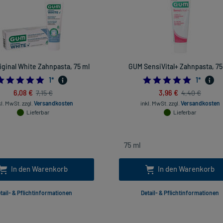
ginal White Zahnpasta, 75 ml
GUM SensiVital+ Zahnpasta, 75
5.0
5.0
1
*
1
*
6,08 €
3,96 €
7,15 €
4,40 €
kl. MwSt.
zzgl.
Versandkosten
inkl. MwSt.
zzgl.
Versandkosten
Lieferbar
Lieferbar
In den Warenkorb
In den Warenkorb
tail- & Pflichtinformationen
Detail- & Pflichtinformationen