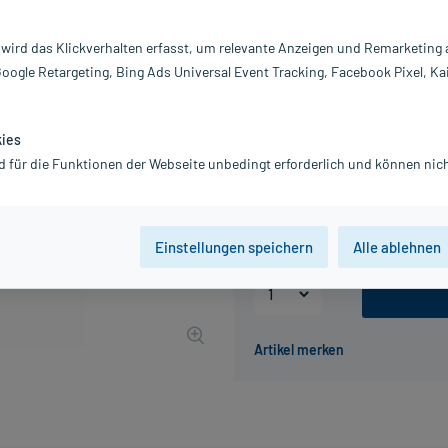
Darreichung:
M
 wird das Klickverhalten erfasst, um relevante Anzeigen und Remarketing
Inhalt:
30
Google Retargeting, Bing Ads Universal Event Tracking, Facebook Pixel, Ka
PZN:
14
Hersteller:
S
3,80 €
kies
UVP
4,75 €
38
Plus
d für die Funktionen der Webseite unbedingt erforderlich und können nich
inkl. MwSt.
zzgl.
Versandkosten
Grundpreis: 12,67 € / l
Einstellungen speichern
Alle ablehnen