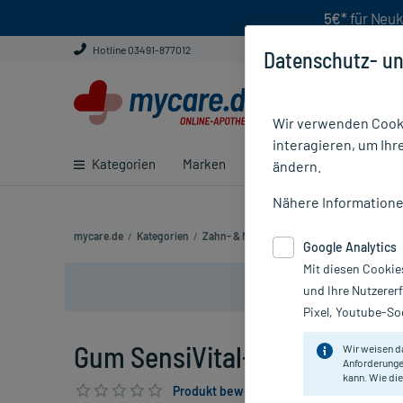
5€*
für Neuk
Hotline 03491-877012
Datenschutz- un
Wir verwenden Cooki
interagieren, um Ihr
Kategorien
Marken
Ratgeber
E-Rezept ei
ändern.
Nähere Information
mycare.de
/
Kategorien
/
Zahn- & Mundpflege
/
Mundwasser & Spü
Google Analytics
Mit diesen Cookie
und Ihre Nutzerer
Pixel, Youtube-Soc
Gum SensiVital+ Mundspülung
Wir weisen d
Anforderunge
kann. Wie die
Produkt bewerten & PlusHerzen sichern