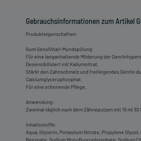
Gebrauchsinformationen zum Artikel 
Produkteigenschaften:
Gum SensiVital+ Mundspülung
Für eine langanhaltende Milderung der Dentinhypersen
Desensibilisiert mit Kaliumnitrat.
Stärkt den Zahnschmelz und freiliegendes Dentin du
Calciumglycerophosphat.
Für eine schonende Pflege.
Anwendung:
Zweimal täglich nach dem Zähneputzen mit 15 ml 30
Inhaltsstoffe:
Aqua, Glycerin, Potassium Nitrate, Propylene Glycol
Benzoate, Sodium Monofluorophosphate, Sodium Citr