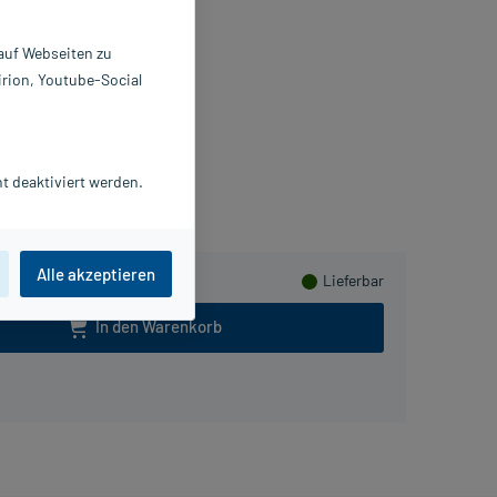
undwasser
 auf Webseiten zu
0 ml
irion, Youtube-Social
041014
unstar Deutschland GmbH
Herzen sammeln
t deaktiviert werden.
Alle akzeptieren
Lieferbar
In den Warenkorb