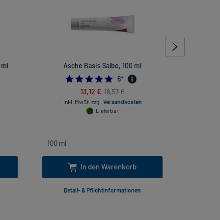
 ml
Asche Basis Salbe, 100 ml
Dr. Thei
Schla
5.0
6
*
13,12 €
18,53 €
inkl. MwSt.
zzgl.
Versandkosten
Lieferbar
inkl
In den Warenkorb
Detail- & Pflichtinformationen
Deta