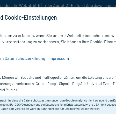
unden: Im Web ab 55€ | In der App ab 35€. Jetzt App downloade
d Cookie-Einstellungen
es um zu erfahren, wann Sie unsere Webseite besuchen und wie
e Nutzererfahrung zu verbessern. Sie können Ihre Cookie-Einste
nlösen
Rezeptur
Aktion %
en:
Datenschutzerklärung
Impressum
lungen
/
Gum SensiVital+ Mundspülung
s können wir Besuche und Trafficquellen zählen, um die Leistung unsere
Nur für kurze Zeit:
Gratis-Versand* ab 19€ Mindestbestellwert!
fahrung zu verbessern (Criteo, Google Signals, Bing Ads Universal Event 
ial Plugin).
, 300 ml
GUM
arauf hin, dass die Datenschutzbestimmungen von
Google Analytics
nicht zwingend den E
n gem. EU-DSGVO genügen und ein Datentransfer in Drittstaaten bzw. die USA nicht ausg
 Daten dort verarbeitet werden, kann nicht geprüft und nachvollzogen werden.
Alkoholfreie Mundspülung speziell 
frischem Minzaroma.