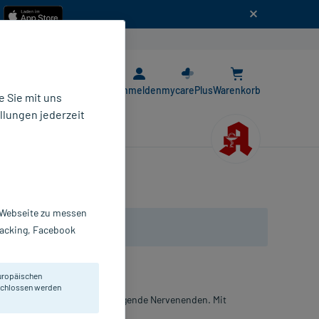
n
E-Rezept App
Anmelden
mycarePlus
Warenkorb
 Sie mit uns
llungen jederzeit
r Webseite zu messen
Tracking, Facebook
uropäischen
eschlossen werden
zur Desensibilisierung freiliegende Nervenenden. Mit