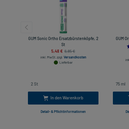
GUM Sonic Ortho Ersatzbürstenköpfe, 2
GUM Ori
St
5,48 €
6,85 €
inkl. MwSt.
zzgl.
Versandkosten
in
Lieferbar
In den Warenkorb
Detail- & Pflichtinformationen
De