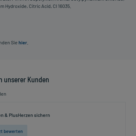
Hydroxide, Citric Acid, CI 16035.
inden Sie
hier
.
n unserer Kunden
den
n & PlusHerzen sichern
zt bewerten