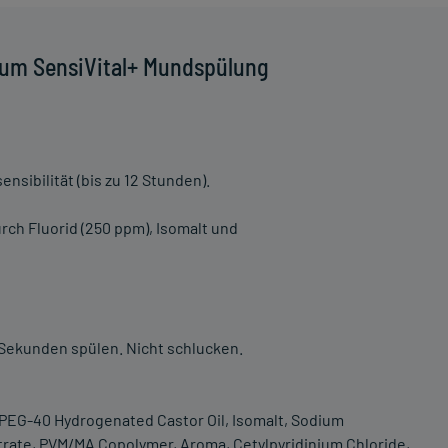
Gum SensiVital+ Mundspülung
sibilität (bis zu 12 Stunden).
rch Fluorid (250 ppm), Isomalt und
 Sekunden spülen. Nicht schlucken.
, PEG-40 Hydrogenated Castor Oil, Isomalt, Sodium
ate, PVM/MA Copolymer, Aroma, Cetylpyridinium Chloride,