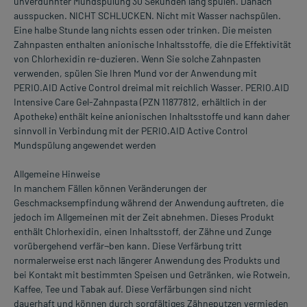
unverdünnter Mundspülung 30 Sekunden lang spülen. Danach
ausspucken. NICHT SCHLUCKEN. Nicht mit Wasser nachspülen.
Eine halbe Stunde lang nichts essen oder trinken. Die meisten
Zahnpasten enthalten anionische Inhaltsstoffe, die die Effektivität
von Chlorhexidin re-duzieren. Wenn Sie solche Zahnpasten
verwenden, spülen Sie Ihren Mund vor der Anwendung mit
PERIO.AID Active Control dreimal mit reichlich Wasser. PERIO.AID
Intensive Care Gel-Zahnpasta (PZN 11877812, erhältlich in der
Apotheke) enthält keine anionischen Inhaltsstoffe und kann daher
sinnvoll in Verbindung mit der PERIO.AID Active Control
Mundspülung angewendet werden
Allgemeine Hinweise
In manchem Fällen können Veränderungen der
Geschmacksempfindung während der Anwendung auftreten, die
jedoch im Allgemeinen mit der Zeit abnehmen. Dieses Produkt
enthält Chlorhexidin, einen Inhaltsstoff, der Zähne und Zunge
vorübergehend verfär¬ben kann. Diese Verfärbung tritt
normalerweise erst nach längerer Anwendung des Produkts und
bei Kontakt mit bestimmten Speisen und Getränken, wie Rotwein,
Kaffee, Tee und Tabak auf. Diese Verfärbungen sind nicht
dauerhaft und können durch sorgfältiges Zähneputzen vermieden