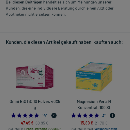
Bei diesen Beiträgen handelt es sich um Meinungen unserer
Kunden, die eine individuelle Beratung durch einen Arzt oder
Apotheker nicht ersetzen können.
Kunden, die diesen Artikel gekauft haben, kauften auch:
Omni BiOTiC 10 Pulver, 40X5
Magnesium Verla N
g
Konzentrat, 100 St
4.785714285714286
4.6666666666666
14
*
3
*
47,49 €
15,89 €
60,95 €
21,70 €
inkl. MwSt.
Gratis-Versand
innerhalb
inkl. MwSt.
zzgl.
Versandkosten
in