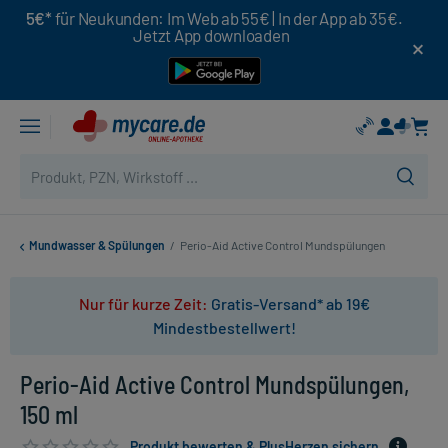
5€*
für Neukunden: Im Web ab 55€ | In der App ab 35€.
Jetzt App downloaden
Mundwasser & Spülungen
/
Perio-Aid Active Control Mundspülungen
Nur für kurze Zeit:
Gratis-Versand* ab 19€
Mindestbestellwert!
Perio-Aid Active Control Mundspülungen,
150 ml
Produkt bewerten & PlusHerzen sichern