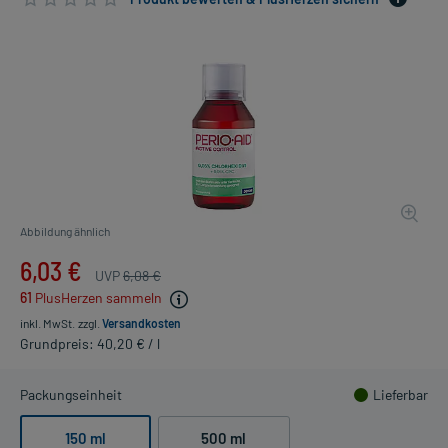
Abbildung ähnlich
6,03 €
UVP
6,08 €
61
PlusHerzen sammeln
inkl. MwSt.
zzgl.
Versandkosten
Grundpreis: 40,20 € / l
Packungseinheit
Lieferbar
150 ml
500 ml