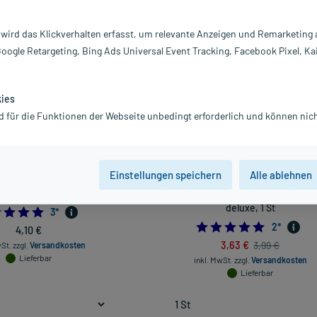
Darreichung
 wird das Klickverhalten erfasst, um relevante Anzeigen und Remarketing
vanz absteigend
Produkte pro Seite:
24
Google Retargeting, Bing Ads Universal Event Tracking, Facebook Pixel, Ka
kies
d für die Funktionen der Webseite unbedingt erforderlich und können nich
Einstellungen speichern
Alle ablehnen
er Atem Zungenreiniger, 1 St
One Drop Only Zungenreiniger profe
deluxe, 1 St
5.0
3
*
5.0
2
*
4,10 €
3,63 €
3,99 €
wSt.
zzgl.
Versandkosten
Lieferbar
inkl. MwSt.
zzgl.
Versandkosten
Lieferbar