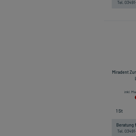
Tel. 0349
Miradent Zu
inkl. M
Beratung f
Tel. 0349