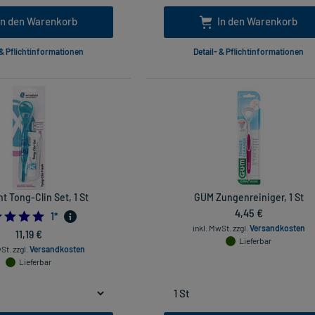
In den Warenkorb
In den Warenkorb
 & Pflichtinformationen
Detail- & Pflichtinformationen
t Tong-Clin Set, 1 St
GUM Zungenreiniger, 1 St
4,45 €
5.0
1
*
inkl. MwSt.
zzgl.
Versandkosten
11,19 €
Lieferbar
wSt.
zzgl.
Versandkosten
Lieferbar