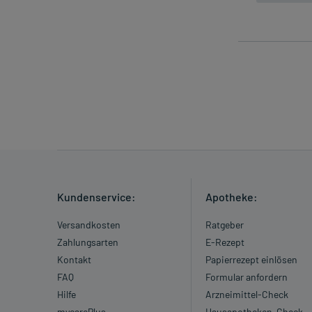
Kundenservice:
Apotheke:
Versandkosten
Ratgeber
Zahlungsarten
E-Rezept
Kontakt
Papierrezept einlösen
FAQ
Formular anfordern
Hilfe
Arzneimittel-Check
mycarePlus
Hausapotheken-Check