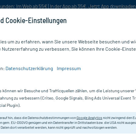
unden: Im Web ab 55€ | In der App ab 35€. Jetzt App downloade
d Cookie-Einstellungen
es um zu erfahren, wann Sie unsere Webseite besuchen und wie
e Nutzererfahrung zu verbessern. Sie können Ihre Cookie-Einste
nlösen
Rezeptur
Aktion %
en:
Datenschutzerklärung
Impressum
r
/
Zungenreiniger (15)
s können wir Besuche und Trafficquellen zählen, um die Leistung unsere
ger
fahrung zu verbessern (Criteo, Google Signals, Bing Ads Universal Event 
ial Plugin).
ähne oder das Zahnfleisch sollten gepflegt werden. Ist die
Zunge
macksrezeptoren werden abgestumpft. Durch die
Reinigung der
arauf hin, dass die Datenschutzbestimmungen von
Google Analytics
nicht zwingend den E
egorie eine große Auswahl an
Zungenschaber,
Zungenreinungsg
n gem. EU-DSGVO genügen und ein Datentransfer in Drittstaaten bzw. die USA nicht ausg
 Daten dort verarbeitet werden, kann nicht geprüft und nachvollzogen werden.