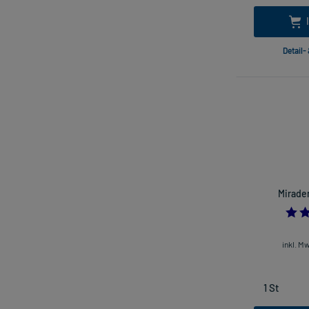
Detail-
Miraden
inkl. M