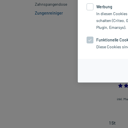
Marke
Zahnspangendose
Werbung
Zungenreiniger
In diesen Cookies
Sortieren
Rele
schalten (Criteo, 
Plugin, Emarsys).
Funktionelle Coo
Diese Cookies sin
Meridol Sicher
inkl. M