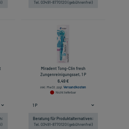
i)
Tel. 03491-8770120 (gebührenfrei)
t
Miradent Tong-Clin fresh
Zungenreinigungsset, 1 P
6,49 €
inkl. MwSt.
zzgl.
Versandkosten
Nicht lieferbar
n:
Beratung für Produktalternativen:
i)
Tel. 03491-8770120 (gebührenfrei)