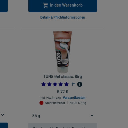
In den Warenkorb
Detail- & Pflichtinformationen
TUNG Gel classic, 85 g
5.0
1
*
6,72 €
inkl. MwSt.
zzgl.
Versandkosten
Nicht lieferbar
79,06 € / kg