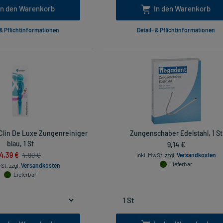
In den Warenkorb
In den Warenkorb
 & Pflichtinformationen
Detail- & Pflichtinformationen
Clin De Luxe Zungenreiniger
Zungenschaber Edelstahl, 1 St
blau, 1 St
9,14 €
4,39 €
4,99 €
inkl. MwSt.
zzgl.
Versandkosten
Lieferbar
wSt.
zzgl.
Versandkosten
Lieferbar