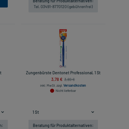
Beratung für Produktalternativen:
Tel. 03491-8770120 (gebührenfrei)
t
Zungenbürste Dentonet Professional, 1 St
3,78 €
3,89 €
inkl. MwSt.
zzgl.
Versandkosten
Nicht lieferbar
n:
Beratung für Produktalternativen: