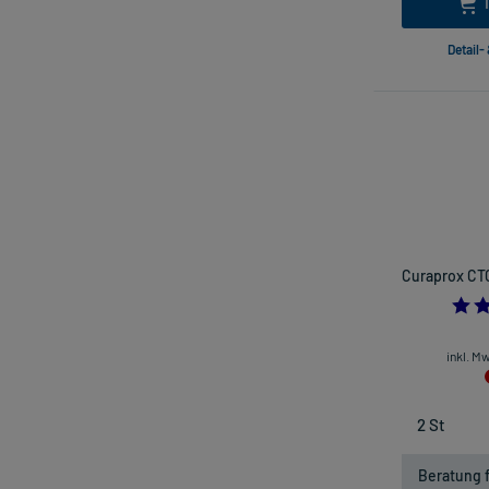
Detail-
Curaprox CTC
inkl. M
Beratung f