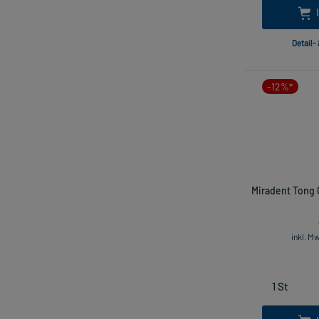
Detail-
-12%*
Miradent Tong 
inkl. M