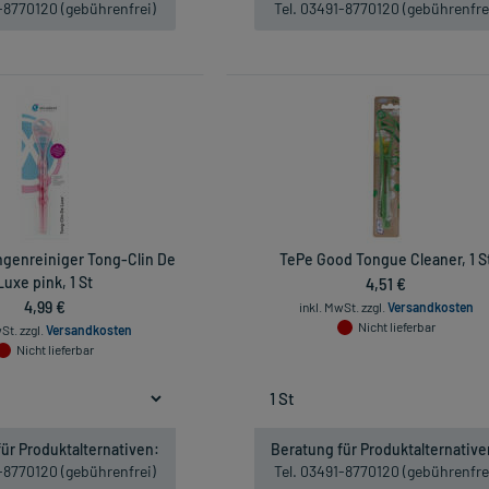
1-8770120 (gebührenfrei)
Tel. 03491-8770120 (gebührenfre
ngenreiniger Tong-Clin De
TePe Good Tongue Cleaner, 1 S
Luxe pink, 1 St
4,51 €
4,99 €
inkl. MwSt.
zzgl.
Versandkosten
Nicht lieferbar
wSt.
zzgl.
Versandkosten
Nicht lieferbar
ür Produktalternativen:
Beratung für Produktalternative
1-8770120 (gebührenfrei)
Tel. 03491-8770120 (gebührenfre