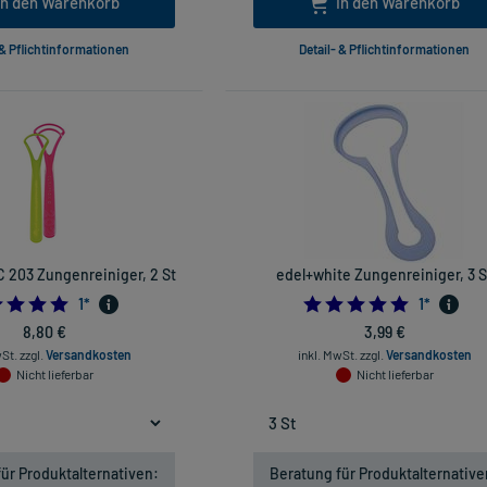
In den Warenkorb
In den Warenkorb
 & Pflichtinformationen
Detail- & Pflichtinformationen
 203 Zungenreiniger, 2 St
edel+white Zungenreiniger, 3 S
5.0
5.0
1
*
1
*
8,80 €
3,99 €
wSt.
zzgl.
Versandkosten
inkl. MwSt.
zzgl.
Versandkosten
Nicht lieferbar
Nicht lieferbar
ür Produktalternativen:
Beratung für Produktalternative