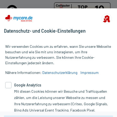
Datenschutz- und Cookie-Einstellungen
Für die Produkte der Kategorie Fixierpflaster wurden 43
Wir verwenden Cookies um zu erfahren, wann Sie unsere Webseite
Bewertungen mit durchschnittlich 4,9 von 5 Sternen abgegeben.
besuchen und wie Sie mit uns interagieren, um Ihre
Nutzererfahrung zu verbessern. Sie können Ihre Cookie-
Alle Preise gelten inkl. MwSt., ggf. zzgl. Versandkosten
Einstellungen jederzeit ändern.
Informationen auf dieser Website werden ausschließlich für
informative Zwecke zur Verfügung gestellt. Sie ersetzen keinesfalls
Nähere Informationen:
Datenschutzerklärung
Impressum
die Untersuchung und Behandlung durch einen Arzt. Bitte
beachten Sie, dass hierdurch weder Diagnosen gestellt noch
Google Analytics
Therapien eingeleitet werden können. | Diese Webseite benutzt
Mit diesen Cookies können wir Besuche und Trafficquellen
Google Analytics. Lesen Sie bitte dazu die wichtigen Hinweise in
unserer Datenschutzerklärung. Für den Widerruf einer Bestellung
zählen, um die Leistung unserer Webseite zu messen und
nutzen Sie das Formular:
Ihre Nutzererfahrung zu verbessern (Criteo, Google Signals,
Bing Ads Universal Event Tracking, Facebook Pixel,
Vertrag widerrufen
Youtube-Social Plugin).