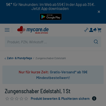
5€*
für Neukunden: Im Web ab 55€ | In der App ab 35€.
Jetzt App downloaden
Zahn- & Mundpflege
/
Zungenschaber Edelstahl
Nur für kurze Zeit:
Gratis-Versand* ab 19€
Mindestbestellwert!
Zungenschaber Edelstahl, 1 St
Produkt bewerten & PlusHerzen sichern