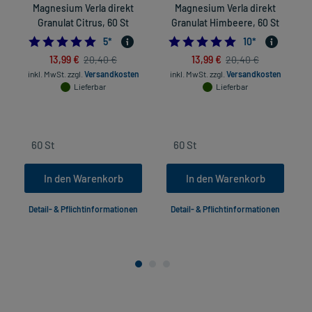
Magnesium Verla direkt
Magnesium Verla direkt
Granulat Citrus, 60 St
Granulat Himbeere, 60 St
5.0
4.8
5
*
10
*
13,99 €
13,99 €
20,40 €
20,40 €
inkl. MwSt.
zzgl.
Versandkosten
inkl. MwSt.
zzgl.
Versandkosten
Lieferbar
Lieferbar
in
In den Warenkorb
In den Warenkorb
Detail- & Pflichtinformationen
Detail- & Pflichtinformationen