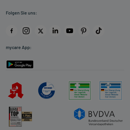
Kundenbewertungen
Folgen Sie uns:
AGB
Impressum
Datenschutz
Cookie-Einstellungen
mycare App:
Rückgabe/Widerruf
Barrierefreiheitserklärung