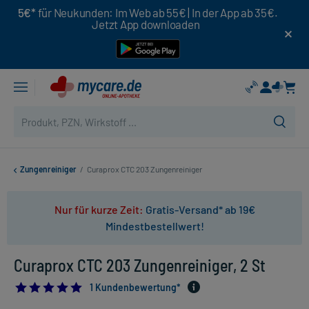
5€*
für Neukunden: Im Web ab 55€ | In der App ab 35€.
Jetzt App downloaden
Zungenreiniger
/
Curaprox CTC 203 Zungenreiniger
Nur für kurze Zeit:
Gratis-Versand* ab 19€
Mindestbestellwert!
Curaprox CTC 203 Zungenreiniger, 2 St
5.0
1 Kundenbewertung*