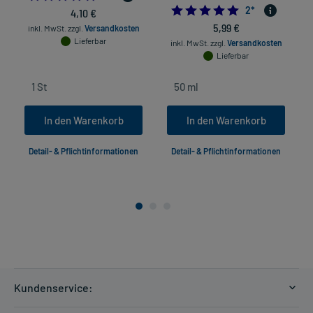
5.0
2
*
4,10 €
5,99 €
inkl. MwSt.
zzgl.
Versandkosten
Lieferbar
inkl. MwSt.
zzgl.
Versandkosten
Lieferbar
In den Warenkorb
In den Warenkorb
Detail- & Pflichtinformationen
Detail- & Pflichtinformationen
Kundenservice: