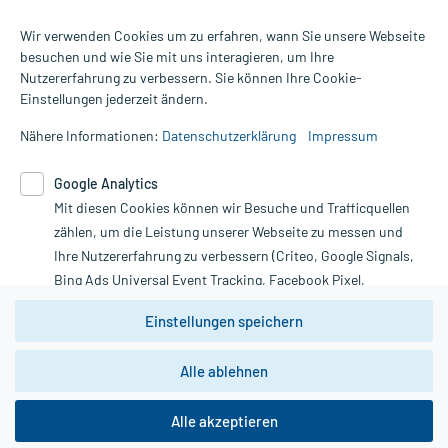
Wir verwenden Cookies um zu erfahren, wann Sie unsere Webseite
besuchen und wie Sie mit uns interagieren, um Ihre
Nutzererfahrung zu verbessern. Sie können Ihre Cookie-
Alle Preise gelten inkl. MwSt., ggf. zzgl. Versandkosten
Einstellungen jederzeit ändern.
Informationen auf dieser Website werden ausschließlich für
informative Zwecke zur Verfügung gestellt. Sie ersetzen keinesfalls
Nähere Informationen:
Datenschutzerklärung
Impressum
die Untersuchung und Behandlung durch einen Arzt. Bitte
beachten Sie, dass hierdurch weder Diagnosen gestellt noch
Google Analytics
Therapien eingeleitet werden können. | Diese Webseite benutzt
Mit diesen Cookies können wir Besuche und Trafficquellen
Google Analytics. Lesen Sie bitte dazu die wichtigen Hinweise in
unserer Datenschutzerklärung. Für den Widerruf einer Bestellung
zählen, um die Leistung unserer Webseite zu messen und
nutzen Sie das Formular:
Ihre Nutzererfahrung zu verbessern (Criteo, Google Signals,
Bing Ads Universal Event Tracking, Facebook Pixel,
Vertrag widerrufen
Youtube-Social Plugin).
Einstellungen speichern
Wir weisen darauf hin, dass die
Datenschutzbestimmungen von
Google Analytics
nicht
Alle ablehnen
*Hinweise zu unseren Aktionen und Bewertungen
zwingend den Europäischen Anforderungen gem. EU-
DSGVO genügen und ein Datentransfer in Drittstaaten bzw.
die USA nicht ausgeschlossen werden kann. Wie die
Alle akzeptieren
Daten dort verarbeitet werden, kann nicht geprüft und
nachvollzogen werden.
copyright @ 2026 Roland Helle e.K. - Versandapotheke - Alle Rechte vorbehalten