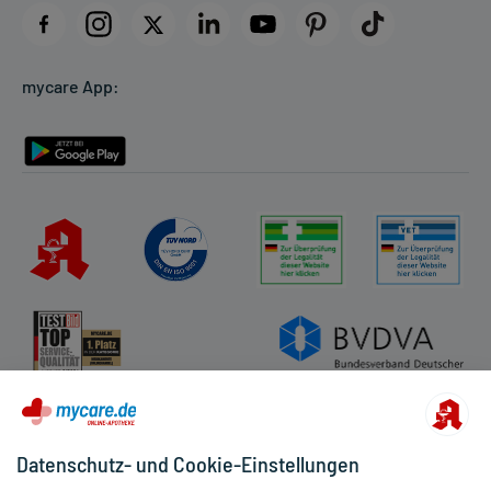
Datenschutz
Cookie-Einstellungen
mycare App:
Rückgabe/Widerruf
Barrierefreiheitserklärung
Datenschutz- und Cookie-Einstellungen