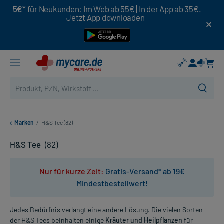
5€*
für Neukunden: Im Web ab 55€ | In der App ab 35€.
Jetzt App downloaden
Marken
/
H&S Tee (82)
H&S Tee
(82)
Nur für kurze Zeit:
Gratis-Versand* ab 19€
Mindestbestellwert!
Jedes Bedürfnis verlangt eine andere Lösung. Die vielen Sorten
der H&S Tees beinhalten einige
Kräuter und Heilpflanzen
für