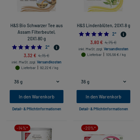
H&S Bio Schwarzer Tee aus
H&S Lindenblüten, 20X1.8 g
Assam Filterbeutel,
5.0
2
*
20X1.80 g
3,80 €
4,75 €
5.0
2
*
inkl. MwSt.
zzgl.
Versandkosten
3,32 €
Lieferbar
105,56 € / kg
4,15 €
inkl. MwSt.
zzgl.
Versandkosten
Lieferbar
92,22 € / kg
In den Warenkorb
In den Warenkorb
Detail- & Pflichtinformationen
Detail- & Pflichtinformationen
-14%*
-20%*