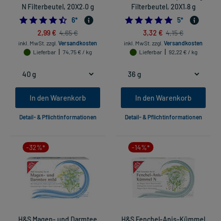
N Filterbeutel, 20X2.0 g
Filterbeutel, 20X1.8 g
4.5
4.8
6
*
5
*
2,99 €
3,32 €
4,65 €
4,15 €
inkl. MwSt.
zzgl.
Versandkosten
inkl. MwSt.
zzgl.
Versandkosten
Lieferbar
74,75 € / kg
Lieferbar
92,22 € / kg
In den Warenkorb
In den Warenkorb
Detail- & Pflichtinformationen
Detail- & Pflichtinformationen
-32%*
-14%*
H&S Magen- und Darmtee
H&S Fenchel-Anis-Kümmel