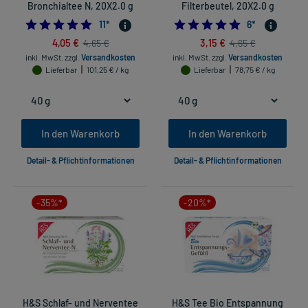
Bronchialtee N, 20X2.0 g
Filterbeutel, 20X2.0 g
4.909090909090909
5.0
11
*
6
*
4,05 €
3,15 €
4,65 €
4,65 €
inkl. MwSt.
zzgl.
Versandkosten
inkl. MwSt.
zzgl.
Versandkosten
Lieferbar
101,25 € / kg
Lieferbar
78,75 € / kg
In den Warenkorb
In den Warenkorb
Detail- & Pflichtinformationen
Detail- & Pflichtinformationen
-35%*
-20%*
H&S Schlaf- und Nerventee
H&S Tee Bio Entspannung