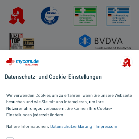
Datenschutz- und Cookie-Einstellungen
Wir verwenden Cookies um zu erfahren, wann Sie unsere Webseite
besuchen und wie Sie mit uns interagieren, um Ihre
Nutzererfahrung zu verbessern. Sie können Ihre Cookie-
Alle Preise gelten inkl. MwSt., ggf. zzgl. Versandkosten
Einstellungen jederzeit ändern.
Informationen auf dieser Website werden ausschließlich für
informative Zwecke zur Verfügung gestellt. Sie ersetzen keinesfalls
Nähere Informationen:
Datenschutzerklärung
Impressum
die Untersuchung und Behandlung durch einen Arzt. Bitte
beachten Sie, dass hierdurch weder Diagnosen gestellt noch