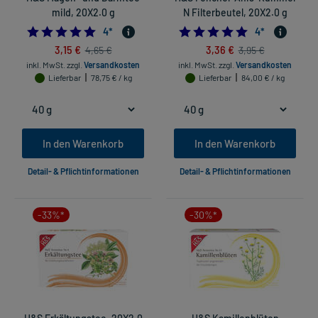
mild, 20X2.0 g
N Filterbeutel, 20X2.0 g
5.0
5.0
4
*
4
*
3,15 €
3,36 €
4,65 €
3,95 €
inkl. MwSt.
zzgl.
Versandkosten
inkl. MwSt.
zzgl.
Versandkosten
Lieferbar
78,75 € / kg
Lieferbar
84,00 € / kg
In den Warenkorb
In den Warenkorb
Detail- & Pflichtinformationen
Detail- & Pflichtinformationen
-33%*
-30%*