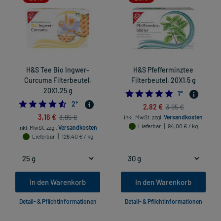
H&S Tee Bio Ingwer-
H&S Pfefferminztee
Curcuma Filterbeutel,
Filterbeutel, 20X1.5 g
20X1.25 g
5.0
1
*
4.5
2
*
2,82 €
3,95 €
3,16 €
3,95 €
inkl. MwSt.
zzgl.
Versandkosten
Lieferbar
94,00 € / kg
inkl. MwSt.
zzgl.
Versandkosten
Lieferbar
126,40 € / kg
In den Warenkorb
In den Warenkorb
Detail- & Pflichtinformationen
Detail- & Pflichtinformationen