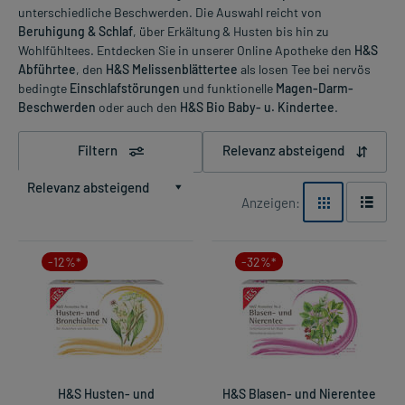
unterschiedliche Beschwerden. Die Auswahl reicht von
Beruhigung & Schlaf
, über Erkältung & Husten bis hin zu
Wohlfühltees. Entdecken Sie in unserer Online Apotheke den
H&S
Abführtee
, den
H&S Melissenblättertee
als losen Tee bei nervös
bedingte
Einschlafstörungen
und funktionelle
Magen-Darm-
Beschwerden
oder auch den
H&S Bio Baby- u. Kindertee
.
Filtern
Relevanz absteigend
Relevanz absteigend
Anzeigen:
-12%*
-32%*
H&S Husten- und
H&S Blasen- und Nierentee