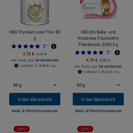
H&S Thymian Loser Tee, 80
H&S Bio Baby- und
g
Kindertee Früchtefein
Filterbeutel, 20X2.5 g
5.0
2
*
5.0
2
*
3,75 €
4,41 €
4,76 €
5,95 €
inkl. MwSt.
zzgl.
Versandkosten
Lieferbar
46,88 € / kg
inkl. MwSt.
zzgl.
Versandkosten
Lieferbar
95,20 € / kg
In den Warenkorb
In den Warenkorb
Detail- & Pflichtinformationen
Detail- & Pflichtinformationen
-20%*
-20%*