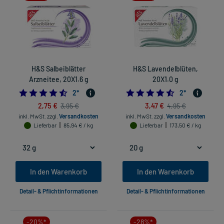
H&S Salbeiblätter
H&S Lavendelblüten,
Arzneitee, 20X1.6 g
20X1.0 g
4.5
4.5
2
*
2
*
2,75 €
3,47 €
3,95 €
4,95 €
inkl. MwSt.
zzgl.
Versandkosten
inkl. MwSt.
zzgl.
Versandkosten
Lieferbar
85,94 € / kg
Lieferbar
173,50 € / kg
In den Warenkorb
In den Warenkorb
Detail- & Pflichtinformationen
Detail- & Pflichtinformationen
-20%*
-28%*