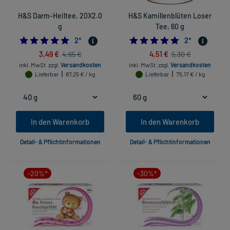
H&S Darm-Heiltee, 20X2.0
H&S Kamillenblüten Loser
g
Tee, 60 g
5.0
5.0
2
*
2
*
3,49 €
4,51 €
4,65 €
5,30 €
inkl. MwSt.
zzgl.
Versandkosten
inkl. MwSt.
zzgl.
Versandkosten
Lieferbar
87,25 € / kg
Lieferbar
75,17 € / kg
In den Warenkorb
In den Warenkorb
Detail- & Pflichtinformationen
Detail- & Pflichtinformationen
-20%*
-30%*