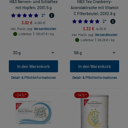
H&S Nerven- und Schlaftee
H&S Tee Cranberry-
mit Hopfen, 20X1.5 g
Acerolakirsche mit Vitamin
C Filterbeutel, 20X2.8 g
5.0
2
*
5.0
2
*
3,92 €
4,90 €
3,32 €
4,15 €
inkl. MwSt.
zzgl.
Versandkosten
Lieferbar
130,67 € / kg
inkl. MwSt.
zzgl.
Versandkosten
Lieferbar
59,29 € / kg
In den Warenkorb
In den Warenkorb
Detail- & Pflichtinformationen
Detail- & Pflichtinformationen
-24%*
-14%*