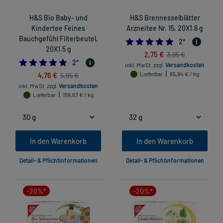
H&S Bio Baby- und
H&S Brennesselblätter
Kindertee Feines
Arzneitee Nr. 15, 20X1.6 g
Bauchgefühl Filterbeutel,
5.0
2
*
20X1.5 g
2,75 €
3,95 €
5.0
2
*
inkl. MwSt.
zzgl.
Versandkosten
4,76 €
Lieferbar
85,94 € / kg
5,95 €
inkl. MwSt.
zzgl.
Versandkosten
Lieferbar
158,67 € / kg
In den Warenkorb
In den Warenkorb
Detail- & Pflichtinformationen
Detail- & Pflichtinformationen
-20%*
-20%*