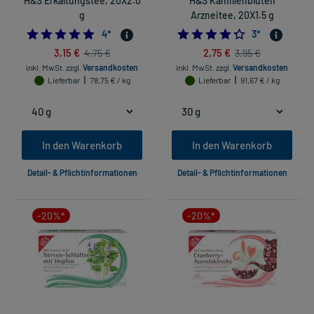
H&S Erkältungstee, 20X2.0
H&S Kamillenblüten
g
Arzneitee, 20X1.5 g
4.75
4.333333333333
4
*
3
*
3,15 €
2,75 €
4,75 €
3,95 €
inkl. MwSt.
zzgl.
Versandkosten
inkl. MwSt.
zzgl.
Versandkosten
Lieferbar
78,75 € / kg
Lieferbar
91,67 € / kg
In den Warenkorb
In den Warenkorb
Detail- & Pflichtinformationen
Detail- & Pflichtinformationen
-20%*
-20%*