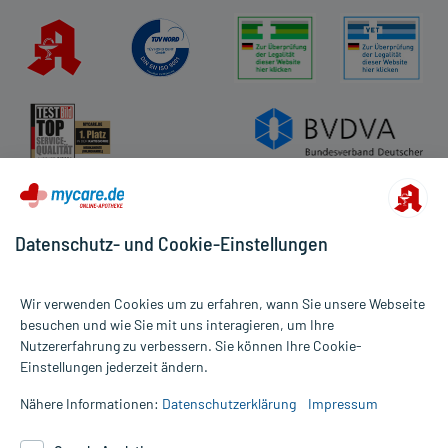
Datenschutz- und Cookie-Einstellungen
Wir verwenden Cookies um zu erfahren, wann Sie unsere Webseite
besuchen und wie Sie mit uns interagieren, um Ihre
Nutzererfahrung zu verbessern. Sie können Ihre Cookie-
Alle Preise gelten inkl. MwSt., ggf. zzgl. Versandkosten
Einstellungen jederzeit ändern.
Informationen auf dieser Website werden ausschließlich für
informative Zwecke zur Verfügung gestellt. Sie ersetzen keinesfalls
Nähere Informationen:
Datenschutzerklärung
Impressum
die Untersuchung und Behandlung durch einen Arzt. Bitte
beachten Sie, dass hierdurch weder Diagnosen gestellt noch