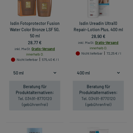
Isdin Fotoprotector Fusion
Isdin Ureadin Ultra10
Water Color Bronze LSF 50,
Repair-Lotion Plus, 400 ml
50 ml
28,90 €
28,77 €
inkl. MwSt.
Gratis-Versand
innerhalb D.
inkl. MwSt.
Gratis-Versand
Nicht lieferbar
72,25 € / l
innerhalb D.
Nicht lieferbar
575,40 € / l
Beratung für
Beratung für
Produktalternativen:
Produktalternativen:
Tel. 03491-8770120
Tel. 03491-8770120
(gebührenfrei)
(gebührenfrei)