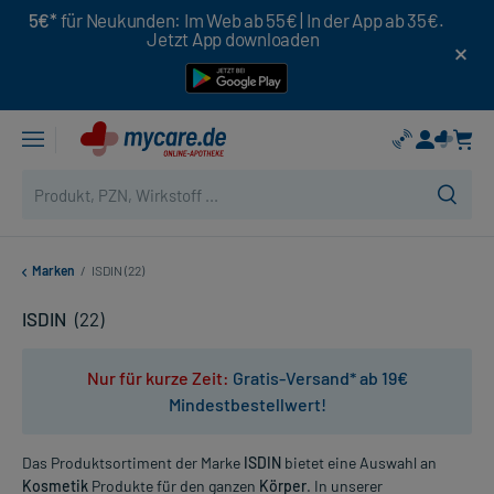
5€*
für Neukunden: Im Web ab 55€ | In der App ab 35€.
Jetzt App downloaden
Marken
/
ISDIN (22)
ISDIN
(22)
Nur für kurze Zeit:
Gratis-Versand* ab 19€
Mindestbestellwert!
Das Produktsortiment der Marke
ISDIN
bietet eine Auswahl an
Kosmetik
Produkte für den ganzen
Körper
. In unserer