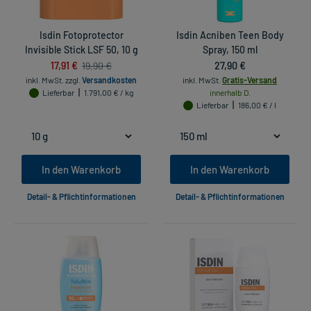
Isdin Fotoprotector
Isdin Acniben Teen Body
Invisible Stick LSF 50, 10 g
Spray, 150 ml
17,91 €
27,90 €
19,90 €
inkl. MwSt.
zzgl.
Versandkosten
inkl. MwSt.
Gratis-Versand
Lieferbar
1.791,00 € / kg
innerhalb D.
Lieferbar
186,00 € / l
In den Warenkorb
In den Warenkorb
Detail- & Pflichtinformationen
Detail- & Pflichtinformationen