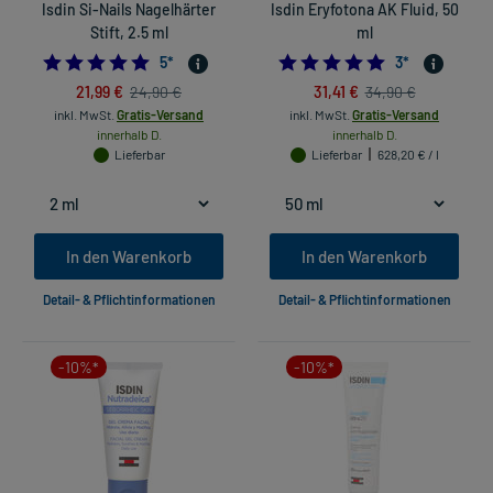
Isdin Si-Nails Nagelhärter
Isdin Eryfotona AK Fluid, 50
Stift, 2.5 ml
ml
4.8
5.0
5
*
3
*
21,99 €
31,41 €
24,90 €
34,90 €
inkl. MwSt.
Gratis-Versand
inkl. MwSt.
Gratis-Versand
innerhalb D.
innerhalb D.
Lieferbar
Lieferbar
628,20 € / l
In den Warenkorb
In den Warenkorb
Detail- & Pflichtinformationen
Detail- & Pflichtinformationen
-10%*
-10%*