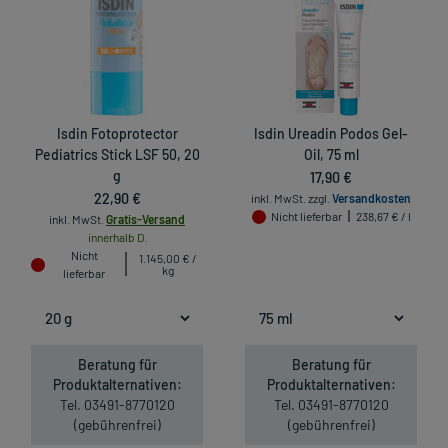
Isdin Fotoprotector
Isdin Ureadin Podos Gel-
Pediatrics Stick LSF 50, 20
Oil, 75 ml
g
17,90 €
22,90 €
inkl. MwSt.
zzgl.
Versandkosten
Nicht lieferbar
238,67 € / l
inkl. MwSt.
Gratis-Versand
innerhalb D.
Nicht
1.145,00 € /
kg
lieferbar
Beratung für
Beratung für
Produktalternativen:
Produktalternativen:
Tel. 03491-8770120
Tel. 03491-8770120
(gebührenfrei)
(gebührenfrei)