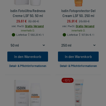
Isdin FotoUltra Redness
Isdin Fotoprotector Gel
Creme LSF 50, 50 ml
Cream LSF 50, 250 ml
29,61 €
26,91 €
32,90 €
29,90 €
inkl. MwSt.
Gratis-Versand
inkl. MwSt.
Gratis-Versand
innerhalb D.
innerhalb D.
Lieferbar
592,20 € / l
Lieferbar
107,64 € / l
In den Warenkorb
In den Warenkorb
Detail- & Pflichtinformationen
Detail- & Pflichtinformationen
-10%*