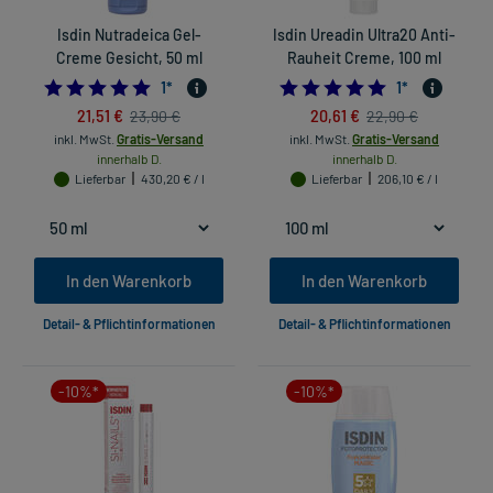
Isdin Nutradeica Gel-
Isdin Ureadin Ultra20 Anti-
Creme Gesicht, 50 ml
Rauheit Creme, 100 ml
5.0
5.0
1
*
1
*
21,51 €
20,61 €
23,90 €
22,90 €
inkl. MwSt.
Gratis-Versand
inkl. MwSt.
Gratis-Versand
innerhalb D.
innerhalb D.
Lieferbar
430,20 € / l
Lieferbar
206,10 € / l
In den Warenkorb
In den Warenkorb
Detail- & Pflichtinformationen
Detail- & Pflichtinformationen
-10%*
-10%*