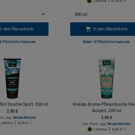
Lieferbar
24,95 € / l
In den Warenkorb
In den Warenkorb
 & Pflichtinformationen
Detail- & Pflichtinformationen
3in1 Dusche Sport, 200 ml
Kneipp Aroma-Pflegedusche Kle
3,99 €
Auszeit, 200 ml
3,99 €
wSt.
zzgl.
Versandkosten
Lieferbar
19,95 € / l
inkl. MwSt.
zzgl.
Versandkosten
Lieferbar
19,95 € / l