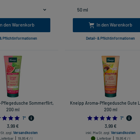
In den Warenkorb
In den Warenkorb
 & Pflichtinformationen
Detail- & Pflichtinformationen
Pflegedusche Sommerflirt,
Kneipp Aroma-Pflegedusche Gute 
200 ml
200 ml
5.0
5.0
1
*
1
*
3,99 €
3,99 €
wSt.
zzgl.
Versandkosten
inkl. MwSt.
zzgl.
Versandkosten
Lieferbar
19,95 € / l
Lieferbar
19,95 € / l