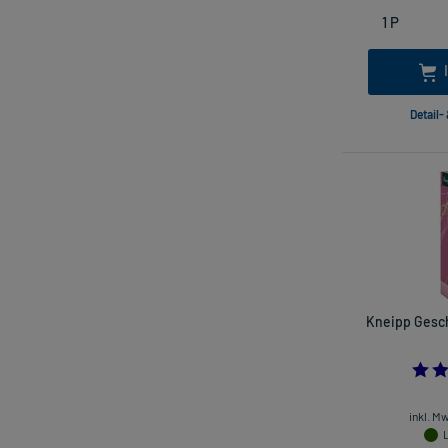
Detail-
Kneipp Gesc
inkl. M