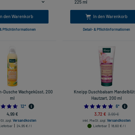
In den Warenkorb
In den Warenkorb
 & Pflichtinformationen
Detail- & Pflichtinformationen
m-Dusche Wachgeküsst, 200
Kneipp Duschbalsam Mandelblü
ml
Hautzart, 200 ml
4.666666666666667
5.0
12
*
6
*
4,99 €
3,72 €
3,99 €
wSt.
zzgl.
Versandkosten
inkl. MwSt.
zzgl.
Versandkosten
Lieferbar
24,95 € / l
Lieferbar
18,60 € / l