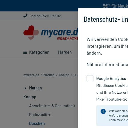
5€*
für Neuk
Hotline 03491-877012
Datenschutz- un
Wir verwenden Cooki
interagieren, um Ihr
Kategorien
Marken
Ratgeber
E-Rezept ei
ändern.
Nähere Information
mycare.de
/
Marken
/
Kneipp
/
Duschen (33)
Google Analytics
Mit diesen Cookie
Kneipp Dusc
Marken
und Ihre Nutzerer
Kneipp
Pixel, Youtube-Soc
Die Mehrheit s
Arzneimittel & Gesundheit
Produkten, die
Wir weisen d
Badezusätze
Duschbalsam M
Anforderunge
kann. Wie die
auch die
Kneip
Duschen