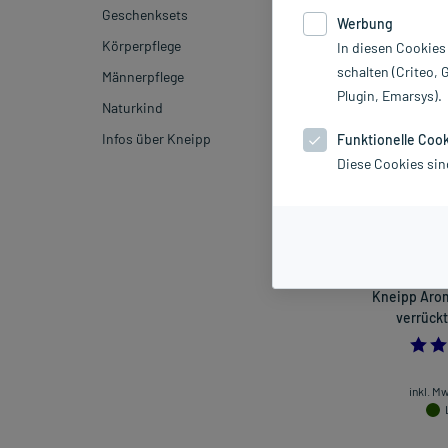
Geschenksets
Werbung
Hersteller
Körperpflege
In diesen Cookies
schalten (Criteo, 
Männerpflege
Sortieren
Rele
Plugin, Emarsys).
Naturkind
Infos über Kneipp
Funktionelle Coo
Diese Cookies sin
Kneipp Arom
verrückt
inkl. M