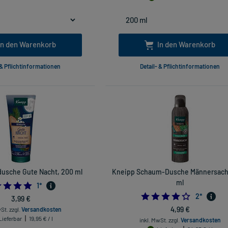
In den Warenkorb
In den Warenkorb
 & Pflichtinformationen
Detail- & Pflichtinformationen
dusche Gute Nacht, 200 ml
Kneipp Schaum-Dusche Männersach
ml
5.0
1
*
4.0
2
*
3,99 €
4,99 €
wSt.
zzgl.
Versandkosten
Lieferbar
19,95 € / l
inkl. MwSt.
zzgl.
Versandkosten