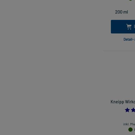
Detail-
Kneipp Wirk
inkl. M