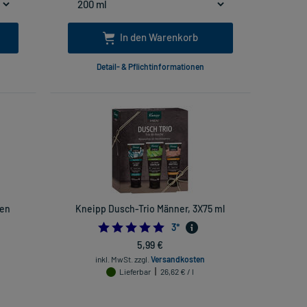
In den Warenkorb
Detail- & Pflichtinformationen
ten
Kneipp Dusch-Trio Männer, 3X75 ml
5.0
3
*
5,99 €
inkl. MwSt.
zzgl.
Versandkosten
Lieferbar
26,62 € / l