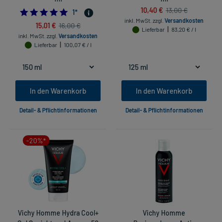
10,40 €
13,00 €
5.0
1
*
inkl. MwSt.
zzgl.
Versandkosten
15,01 €
16,00 €
Lieferbar
83,20 € / l
inkl. MwSt.
zzgl.
Versandkosten
Lieferbar
100,07 € / l
In den Warenkorb
In den Warenkorb
Detail- & Pflichtinformationen
Detail- & Pflichtinformationen
-20%*
Vichy Homme Hydra Cool+
Vichy Homme