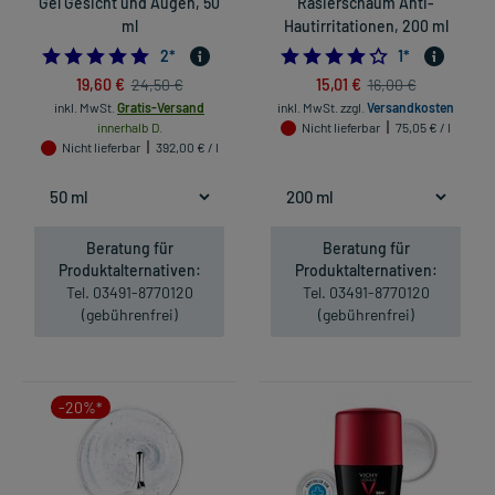
Gel Gesicht und Augen, 50
Rasierschaum Anti-
ml
Hautirritationen, 200 ml
5.0
4.0
2
*
1
*
19,60 €
15,01 €
24,50 €
16,00 €
inkl. MwSt.
Gratis-Versand
inkl. MwSt.
zzgl.
Versandkosten
innerhalb D.
Nicht lieferbar
75,05 € / l
Nicht lieferbar
392,00 € / l
Beratung für
Beratung für
Produktalternativen:
Produktalternativen:
Tel. 03491-8770120
Tel. 03491-8770120
(gebührenfrei)
(gebührenfrei)
-20%*