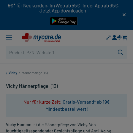
5€*
für Neukunden: Im Web ab 55€ | In der App ab 35€.
Jetzt App downloaden
Vichy
/
Männerpflege (13)
Vichy Männerpflege
(13)
Nur für kurze Zeit:
Gratis-Versand* ab 19€
Mindestbestellwert!
Vichy Homme
ist die Männerpflege von Vichy. Von
feuchtigkeitsspendender Gesichtspflege
und Anti-Aging