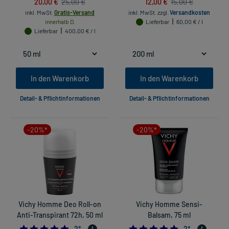
20,00 €
12,00 €
25,00 €
15,00 €
inkl. MwSt.
Gratis-Versand
inkl. MwSt.
zzgl.
Versandkosten
innerhalb D.
Lieferbar
60,00 € / l
Lieferbar
400,00 € / l
In den Warenkorb
In den Warenkorb
Detail- & Pflichtinformationen
Detail- & Pflichtinformationen
-20%*
-20%*
Vichy Homme Deo Roll-on
Vichy Homme Sensi-
Anti-Transpirant 72h, 50 ml
Balsam, 75 ml
5.0
5.0
2
*
2
*