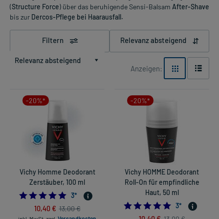
(
Structure Force
) über das beruhigende Sensi-Balsam
After-Shave
bis zur
Dercos-Pflege bei Haarausfall.
Filtern
Relevanz absteigend
Relevanz absteigend
Anzeigen:
-20%*
-20%*
Vichy Homme Deodorant
Vichy HOMME Deodorant
Zerstäuber, 100 ml
Roll-On für empfindliche
Haut, 50 ml
5.0
3
*
5.0
3
*
10,40 €
13,00 €
10,40 €
13,00 €
inkl. MwSt.
zzgl.
Versandkosten