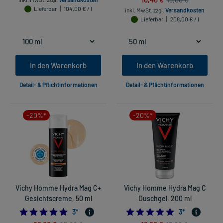
Lieferbar
104,00 € / l
inkl. MwSt.
zzgl.
Versandkosten
Lieferbar
208,00 € / l
In den Warenkorb
In den Warenkorb
Detail- & Pflichtinformationen
Detail- & Pflichtinformationen
-20%*
-20%*
Vichy Homme Hydra Mag C+
Vichy Homme Hydra Mag C
Gesichtscreme, 50 ml
Duschgel, 200 ml
5.0
5.0
3
*
3
*