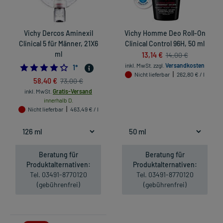
Vichy Dercos Aminexil
Vichy Homme Deo Roll-On
Clinical 5 für Männer, 21X6
Clinical Control 96H, 50 ml
ml
13,14 €
14,00 €
inkl. MwSt.
zzgl.
Versandkosten
4.0
1
*
Nicht lieferbar
262,80 € / l
58,40 €
73,00 €
inkl. MwSt.
Gratis-Versand
innerhalb D.
Nicht lieferbar
463,49 € / l
Beratung für
Beratung für
Produktalternativen:
Produktalternativen:
Tel. 03491-8770120
Tel. 03491-8770120
(gebührenfrei)
(gebührenfrei)