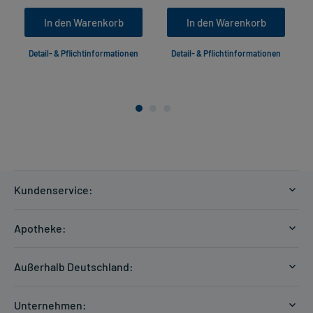
In den Warenkorb
In den Warenkorb
Detail- & Pflichtinformationen
Detail- & Pflichtinformationen
Kundenservice:
Versandkosten
Apotheke:
Zahlungsarten
Ratgeber
Kontakt
Außerhalb Deutschland:
E-Rezept
FAQ
Versandkosten Schweiz
Papierrezept einlösen
Hilfe
Unternehmen: