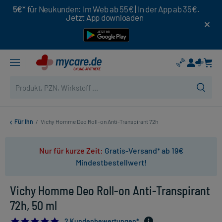
5€*
für Neukunden: Im Web ab 55€ | In der App ab 35€.
Jetzt App downloaden
Für Ihn
/
Vichy Homme Deo Roll-on Anti-Transpirant 72h
Nur für kurze Zeit:
Gratis-Versand* ab 19€
Mindestbestellwert!
Vichy Homme Deo Roll-on Anti-Transpirant
72h, 50 ml
5.0
2 Kundenbewertungen*