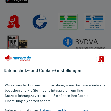
Datenschutz- und Cookie-Einstellungen
Wir verwenden Cookies um zu erfahren, wann Sie unsere Webseite
besuchen und wie Sie mit uns interagieren, um Ihre
Nutzererfahrung zu verbessern. Sie können Ihre Cookie-
Alle Preise gelten inkl. MwSt., ggf. zzgl. Versandkosten
Einstellungen jederzeit ändern.
Informationen auf dieser Website werden ausschließlich für
informative Zwecke zur Verfügung gestellt. Sie ersetzen keinesfalls
Nähere Informationen:
Datenschutzerklärung
Impressum