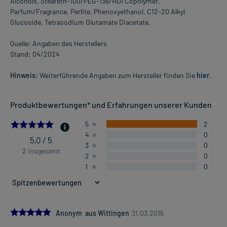
Alcohols, Steareth-100/PEG-136/HDI Copolymer,
Parfum/Fragrance, Perlite, Phenoxyethanol, C12-20 Alkyl
Glucoside, Tetrasodium Glutamate Diacetate.
Quelle: Angaben des Herstellers
Stand: 04/2024
Hinweis:
Weiterführende Angaben zum Hersteller finden Sie
hier
.
Produktbewertungen* und Erfahrungen unserer Kunden
5.0
5
2
4
0
5,0 / 5
3
0
2 insgesamt
2
0
1
0
5.0
Anonym aus Wittingen
31.03.2015