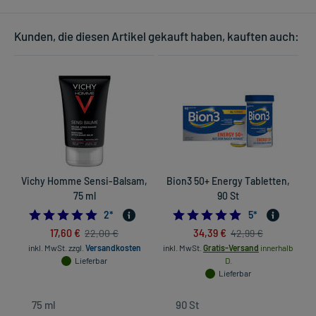
Kunden, die diesen Artikel gekauft haben, kauften auch:
Vichy Homme Sensi-Balsam,
Bion3 50+ Energy Tabletten,
75 ml
90 St
5.0
5.0
2
*
5
*
17,60 €
34,39 €
22,00 €
42,99 €
inkl. MwSt.
zzgl.
Versandkosten
inkl. MwSt.
Gratis-Versand
innerhalb
in
Lieferbar
D.
Lieferbar