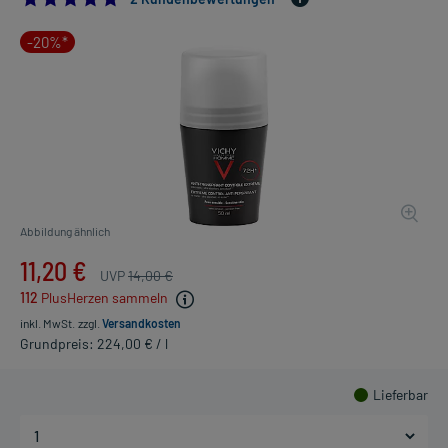
-20%*
Abbildung ähnlich
11,20 €
UVP
14,00 €
112
PlusHerzen sammeln
inkl. MwSt.
zzgl.
Versandkosten
Grundpreis: 224,00 € / l
Lieferbar