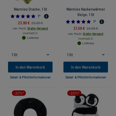
Warmies Drache, 1 St
Warmies Nackenwärmer
Beige, 1 St
5.0
1
*
5.0
1
*
23,99 €
29,99 €
21,59 €
26,99 €
inkl. MwSt.
Gratis-Versand
innerhalb D.
inkl. MwSt.
Gratis-Versand
Lieferbar
innerhalb D.
Lieferbar
In den Warenkorb
In den Warenkorb
Detail- & Pflichtinformationen
Detail- & Pflichtinformationen
-20%*
-20%*