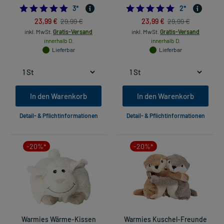
5.0
5.0
3
*
2
*
23,99 €
23,99 €
29,99 €
29,99 €
inkl. MwSt.
Gratis-Versand
inkl. MwSt.
Gratis-Versand
innerhalb D.
innerhalb D.
Lieferbar
Lieferbar
In den Warenkorb
In den Warenkorb
Detail- & Pflichtinformationen
Detail- & Pflichtinformationen
-20%*
-20%*
Warmies Wärme-Kissen
Warmies Kuschel-Freunde