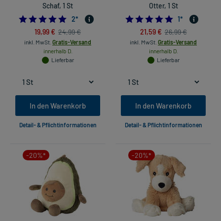
Schaf, 1 St
Otter, 1 St
5.0
5.0
2
*
1
*
19,99 €
21,59 €
24,99 €
26,99 €
inkl. MwSt.
Gratis-Versand
inkl. MwSt.
Gratis-Versand
innerhalb D.
innerhalb D.
Lieferbar
Lieferbar
In den Warenkorb
In den Warenkorb
Detail- & Pflichtinformationen
Detail- & Pflichtinformationen
-20%*
-20%*