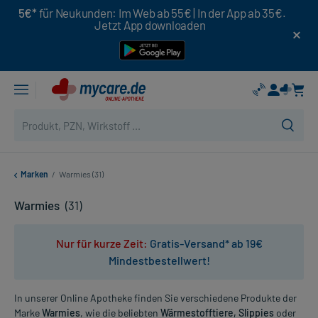
5€*
für Neukunden: Im Web ab 55€ | In der App ab 35€.
Jetzt App downloaden
Marken
/
Warmies (31)
Warmies
(31)
Nur für kurze Zeit:
Gratis-Versand* ab 19€
Mindestbestellwert!
In unserer Online Apotheke finden Sie verschiedene Produkte der
Marke
Warmies
, wie die beliebten
Wärmestofftiere, Slippies
oder