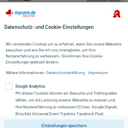
Datenschutz- und Cookie-Einstellungen
Wir verwenden Cookies um zu erfahren, wann Sie unsere Webseite
besuchen und wie Sie mit uns interagieren, um Ihre
Nutzererfahrung zu verbessern. Sie können Ihre Cookie-
Alle Preise gelten inkl. MwSt., ggf. zzgl. Versandkosten
Einstellungen jederzeit ändern.
Informationen auf dieser Website werden ausschließlich für
informative Zwecke zur Verfügung gestellt. Sie ersetzen keinesfalls
Nähere Informationen:
Datenschutzerklärung
Impressum
die Untersuchung und Behandlung durch einen Arzt. Bitte
beachten Sie, dass hierdurch weder Diagnosen gestellt noch
Google Analytics
Therapien eingeleitet werden können. | Diese Webseite benutzt
Google Analytics. Lesen Sie bitte dazu die wichtigen Hinweise in
Mit diesen Cookies können wir Besuche und Trafficquellen
unserer Datenschutzerklärung. Für den Widerruf einer Bestellung
zählen, um die Leistung unserer Webseite zu messen und
nutzen Sie das Formular:
Ihre Nutzererfahrung zu verbessern (Criteo, Google Signals,
Bing Ads Universal Event Tracking, Facebook Pixel,
Vertrag widerrufen
Youtube-Social Plugin).
Einstellungen speichern