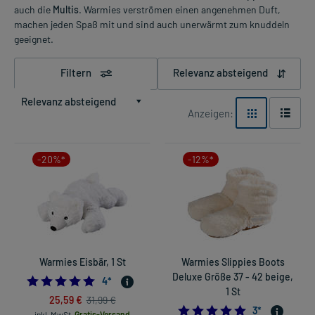
auch die
Multis
. Warmies verströmen einen angenehmen Duft,
machen jeden Spaß mit und sind auch unerwärmt zum knuddeln
geeignet.
Filtern
Relevanz absteigend
Relevanz absteigend
Anzeigen:
-20%*
-12%*
Warmies Eisbär, 1 St
Warmies Slippies Boots
Deluxe Größe 37 - 42 beige,
5.0
4
*
1 St
25,59 €
31,99 €
5.0
3
*
inkl. MwSt.
Gratis-Versand