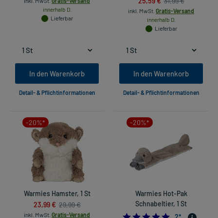
25,59 €
31,99 €
inkl. MwSt.
Gratis-Versand
innerhalb D.
inkl. MwSt.
Gratis-Versand
Lieferbar
innerhalb D.
Lieferbar
In den Warenkorb
In den Warenkorb
Detail- & Pflichtinformationen
Detail- & Pflichtinformationen
-20%*
-20%*
Warmies Hamster, 1 St
Warmies Hot-Pak
23,99 €
Schnabeltier, 1 St
29,99 €
inkl. MwSt.
Gratis-Versand
5.0
2
*