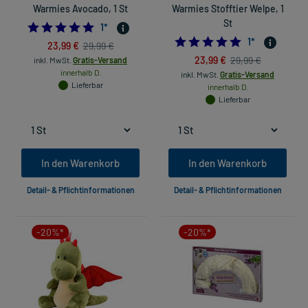
Warmies Avocado, 1 St
Warmies Stofftier Welpe, 1
St
5.0
1
*
5.0
1
*
23,99 €
29,99 €
23,99 €
29,99 €
inkl. MwSt.
Gratis-Versand
innerhalb D.
inkl. MwSt.
Gratis-Versand
Lieferbar
innerhalb D.
Lieferbar
In den Warenkorb
In den Warenkorb
Detail- & Pflichtinformationen
Detail- & Pflichtinformationen
-20%*
-20%*