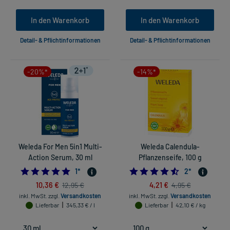
In den Warenkorb
In den Warenkorb
Detail- & Pflichtinformationen
Detail- & Pflichtinformationen
-20%*
-14%*
Weleda For Men 5in1 Multi-
Weleda Calendula-
Action Serum, 30 ml
Pflanzenseife, 100 g
5.0
4.5
1
*
2
*
10,36 €
4,21 €
12,95 €
4,95 €
inkl. MwSt.
zzgl.
Versandkosten
inkl. MwSt.
zzgl.
Versandkosten
Lieferbar
345,33 € / l
Lieferbar
42,10 € / kg