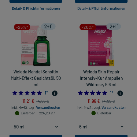
Detail- & Pflichtinformationen
Detail- & Pflichtinformationen
-25%*
-20%*
Weleda Mandel Sensitiv
Weleda Skin Repair
Multi-Effekt Gesichtsöl, 50
Intensiv-Kur Ampullen
ml
Wildrose, 5.6 ml
5.0
5.0
1
*
1
*
11,21 €
11,96 €
14,95 €
14,95 €
inkl. MwSt.
zzgl.
Versandkosten
inkl. MwSt.
zzgl.
Versandkosten
Lieferbar
224,20 € / l
Lieferbar