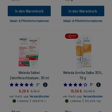
In den Warenkorb
In den Warenkorb
Detail- & Pflichtinformationen
Detail- & Pflichtinformationen
-32%*
Weleda Salbei
Weleda Arnika Salbe 30%,
Zahnfleischbalsam, 30 ml
70 g
4.5
3.666666666666
2
*
3
*
6,26 €
15,50 €
6,95 €
22,99 €
inkl. MwSt.
zzgl.
Versandkosten
inkl. MwSt.
zzgl.
Versandkosten
Lieferbar
208,67 € / l
Lieferbar
221,43 € / kg