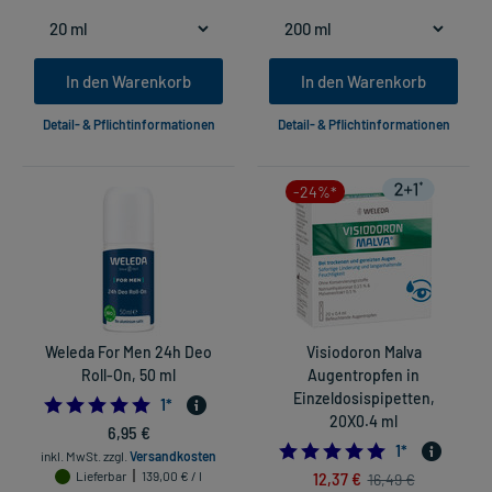
In den Warenkorb
In den Warenkorb
Detail- & Pflichtinformationen
Detail- & Pflichtinformationen
-24%*
Weleda For Men 24h Deo
Visiodoron Malva
Roll-On, 50 ml
Augentropfen in
Einzeldosispipetten,
5.0
1
*
20X0.4 ml
6,95 €
5.0
1
*
inkl. MwSt.
zzgl.
Versandkosten
Lieferbar
139,00 € / l
12,37 €
16,49 €