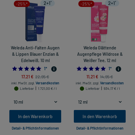
-25%*
-25%*
Weleda Anti-Falten Augen
Weleda Glättende
& Lippen Blauer Enzian &
Augenpflege Wildrose &
Edelweiß, 10 ml
Weißer Tee, 12 ml
5.0
5.0
1
*
1
*
17,21 €
11,21 €
22,95 €
14,95 €
inkl. MwSt.
zzgl.
Versandkosten
inkl. MwSt.
zzgl.
Versandkosten
Lieferbar
1.721,00 € / l
Lieferbar
934,17 € / l
In den Warenkorb
In den Warenkorb
Detail- & Pflichtinformationen
Detail- & Pflichtinformationen