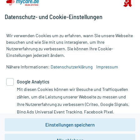
Datenschutz- und Cookie-Einstellungen
Wir verwenden Cookies um zu erfahren, wann Sie unsere Webseite
besuchen und wie Sie mit uns interagieren, um Ihre
Nutzererfahrung zu verbessern. Sie können Ihre Cookie-
Alle Preise gelten inkl. MwSt., ggf. zzgl. Versandkosten
Einstellungen jederzeit ändern.
Informationen auf dieser Website werden ausschließlich für
informative Zwecke zur Verfügung gestellt. Sie ersetzen keinesfalls
Nähere Informationen:
Datenschutzerklärung
Impressum
die Untersuchung und Behandlung durch einen Arzt. Bitte
beachten Sie, dass hierdurch weder Diagnosen gestellt noch
Google Analytics
Therapien eingeleitet werden können. | Diese Webseite benutzt
Google Analytics. Lesen Sie bitte dazu die wichtigen Hinweise in
Mit diesen Cookies können wir Besuche und Trafficquellen
unserer Datenschutzerklärung. Für den Widerruf einer Bestellung
zählen, um die Leistung unserer Webseite zu messen und
nutzen Sie das Formular:
Ihre Nutzererfahrung zu verbessern (Criteo, Google Signals,
Bing Ads Universal Event Tracking, Facebook Pixel,
Vertrag widerrufen
Youtube-Social Plugin).
Einstellungen speichern
Wir weisen darauf hin, dass die
Datenschutzbestimmungen von
Google Analytics
nicht