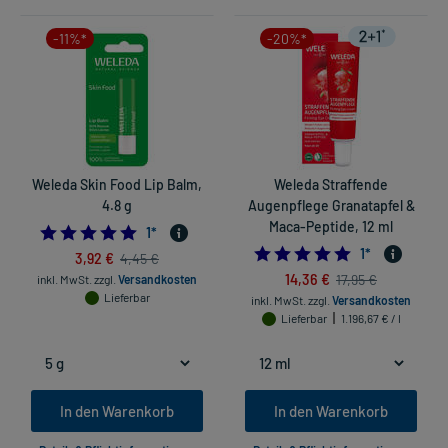
-11%*
-20%*
Weleda Skin Food Lip Balm,
Weleda Straffende
4.8 g
Augenpflege Granatapfel &
Maca-Peptide, 12 ml
5.0
1
*
5.0
1
*
3,92 €
4,45 €
14,36 €
17,95 €
inkl. MwSt.
zzgl.
Versandkosten
Lieferbar
inkl. MwSt.
zzgl.
Versandkosten
Lieferbar
1.196,67 € / l
In den Warenkorb
In den Warenkorb