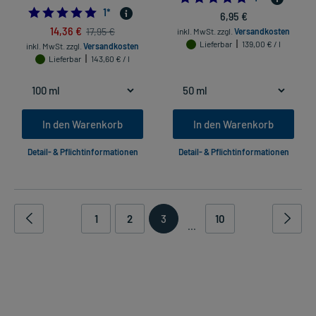
5.0
1
*
6,95 €
14,36 €
17,95 €
inkl. MwSt.
zzgl.
Versandkosten
Lieferbar
139,00 € / l
inkl. MwSt.
zzgl.
Versandkosten
Lieferbar
143,60 € / l
In den Warenkorb
In den Warenkorb
Detail- & Pflichtinformationen
Detail- & Pflichtinformationen
1
2
3
10
...