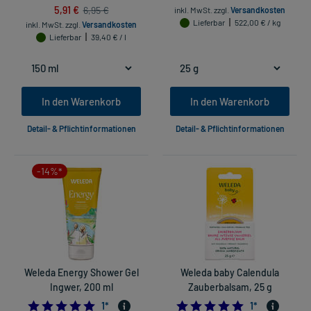
5,91 €
6,95 €
inkl. MwSt.
zzgl.
Versandkosten
Lieferbar
522,00 € / kg
inkl. MwSt.
zzgl.
Versandkosten
Lieferbar
39,40 € / l
In den Warenkorb
In den Warenkorb
Detail- & Pflichtinformationen
Detail- & Pflichtinformationen
-14%*
Weleda Energy Shower Gel
Weleda baby Calendula
Ingwer, 200 ml
Zauberbalsam, 25 g
5.0
5.0
1
*
1
*