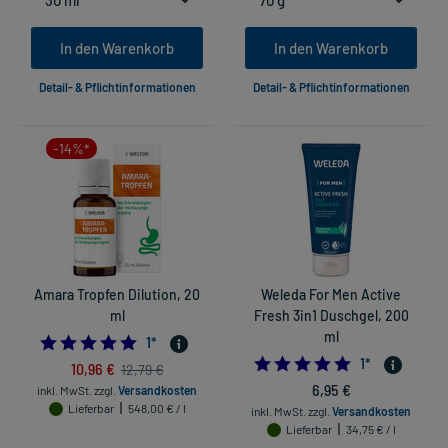
In den Warenkorb
In den Warenkorb
Detail- & Pflichtinformationen
Detail- & Pflichtinformationen
-14%*
Amara Tropfen Dilution, 20
Weleda For Men Active
ml
Fresh 3in1 Duschgel, 200
ml
5.0
1
*
5.0
1
*
10,96 €
12,79 €
6,95 €
inkl. MwSt.
zzgl.
Versandkosten
Lieferbar
548,00 € / l
inkl. MwSt.
zzgl.
Versandkosten
Lieferbar
34,75 € / l