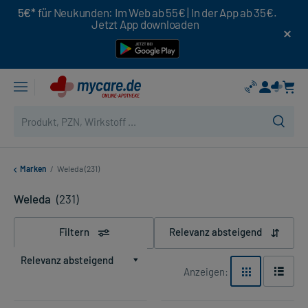
5€*
für Neukunden: Im Web ab 55€ | In der App ab 35€.
Jetzt App downloaden
Marken
/
Weleda (231)
Weleda
(231)
Filtern
Relevanz absteigend
Relevanz absteigend
Anzeigen: