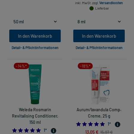
inkl. MwSt.
zzgl.
Versandkosten
Lieferbar
In den Warenkorb
In den Warenkorb
Detail- & Pflichtinformationen
Detail- & Pflichtinformationen
-14%*
-18%*
Weleda Rosmarin
Aurum/lavandula Comp.
Revitalising Conditioner,
Creme, 25 g
150 ml
5.0
1
*
5.0
1
*
13,05 €
15,97 €