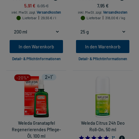
5,91 €
7,95 €
6,95 €
inkl. MwSt.
zzgl.
Versandkosten
inkl. MwSt.
zzgl.
Versandkosten
Lieferbar
29,55 € / l
Lieferbar
318,00 € / kg
In den Warenkorb
In den Warenkorb
Detail- & Pflichtinformationen
Detail- & Pflichtinformationen
-20%*
Weleda Granatapfel
Weleda Citrus 24h Deo
Regenerierendes Pflege-
Roll-On, 50 ml
Öl, 100 ml
5.0
1
*