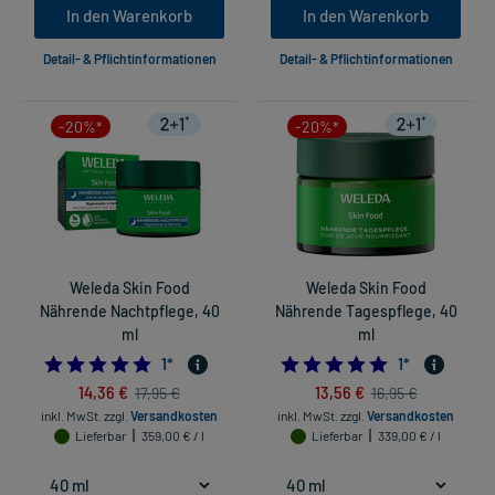
In den Warenkorb
In den Warenkorb
Detail- & Pflichtinformationen
Detail- & Pflichtinformationen
-20%*
-20%*
Weleda Skin Food
Weleda Skin Food
Nährende Nachtpflege, 40
Nährende Tagespflege, 40
ml
ml
5.0
5.0
1
*
1
*
14,36 €
13,56 €
17,95 €
16,95 €
inkl. MwSt.
zzgl.
Versandkosten
inkl. MwSt.
zzgl.
Versandkosten
Lieferbar
359,00 € / l
Lieferbar
339,00 € / l