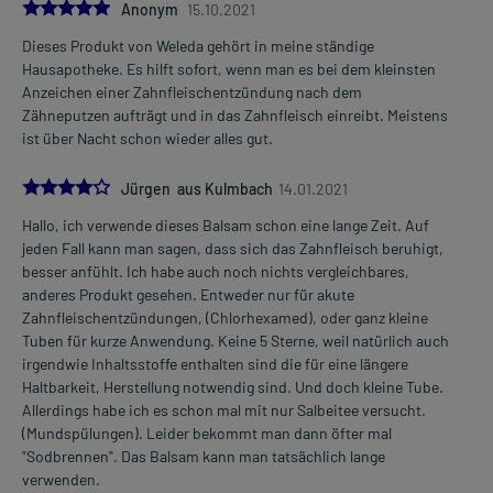
5.0
Anonym
15.10.2021
Dieses Produkt von Weleda gehört in meine ständige
Hausapotheke. Es hilft sofort, wenn man es bei dem kleinsten
Anzeichen einer Zahnfleischentzündung nach dem
Zähneputzen aufträgt und in das Zahnfleisch einreibt. Meistens
ist über Nacht schon wieder alles gut.
4.0
Jürgen aus Kulmbach
14.01.2021
Hallo, ich verwende dieses Balsam schon eine lange Zeit. Auf
jeden Fall kann man sagen, dass sich das Zahnfleisch beruhigt,
besser anfühlt. Ich habe auch noch nichts vergleichbares,
anderes Produkt gesehen. Entweder nur für akute
Zahnfleischentzündungen, (Chlorhexamed), oder ganz kleine
Tuben für kurze Anwendung. Keine 5 Sterne, weil natürlich auch
irgendwie Inhaltsstoffe enthalten sind die für eine längere
Haltbarkeit, Herstellung notwendig sind. Und doch kleine Tube.
Allerdings habe ich es schon mal mit nur Salbeitee versucht.
(Mundspülungen). Leider bekommt man dann öfter mal
"Sodbrennen". Das Balsam kann man tatsächlich lange
verwenden.