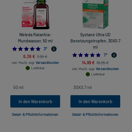
Weleda Ratanhia-
Systane Ultra UD
P
Mundwasser, 50 ml
Benetzungstropfen, 30X0.7
ml
5.0
3
*
4.8571428571428
7
*
6,36 €
7,95 €
14,99 €
18,95 €
inkl. MwSt.
zzgl.
Versandkosten
Lieferbar
inkl. MwSt.
zzgl.
Versandkosten
Lieferbar
In den Warenkorb
In den Warenkorb
Detail- & Pflichtinformationen
Detail- & Pflichtinformationen