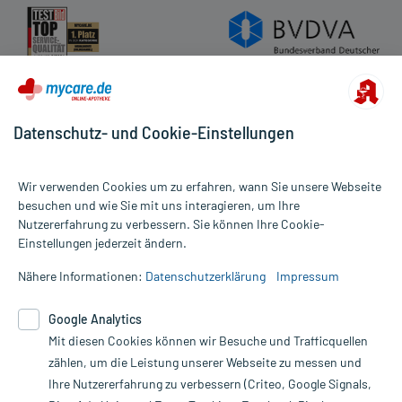
Datenschutz- und Cookie-Einstellungen
Wir verwenden Cookies um zu erfahren, wann Sie unsere Webseite
besuchen und wie Sie mit uns interagieren, um Ihre
Nutzererfahrung zu verbessern. Sie können Ihre Cookie-
Alle Preise gelten inkl. MwSt., ggf. zzgl. Versandkosten
Einstellungen jederzeit ändern.
Informationen auf dieser Website werden ausschließlich für
informative Zwecke zur Verfügung gestellt. Sie ersetzen keinesfalls
Nähere Informationen:
Datenschutzerklärung
Impressum
die Untersuchung und Behandlung durch einen Arzt. Bitte
beachten Sie, dass hierdurch weder Diagnosen gestellt noch
Google Analytics
Therapien eingeleitet werden können. | Diese Webseite benutzt
Mit diesen Cookies können wir Besuche und Trafficquellen
Google Analytics. Lesen Sie bitte dazu die wichtigen Hinweise in
unserer Datenschutzerklärung. Für den Widerruf einer Bestellung
zählen, um die Leistung unserer Webseite zu messen und
nutzen Sie das Formular:
Ihre Nutzererfahrung zu verbessern (Criteo, Google Signals,