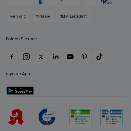
Karriere
Hilfsmittelbox
Engagement
Direktabrechnung PKV
Rechnung
Vorkasse
SEPA-Lastschrift
Partner
Apotheke vor Ort
Kundenbewertungen
Folgen Sie uns:
AGB
Impressum
Datenschutz
Cookie-Einstellungen
mycare App:
Rückgabe/Widerruf
Barrierefreiheitserklärung