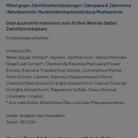
Mittel gegen Zahnfleischentzündungen
|
Zahnpasta & Zahncreme
|
Naturkosmetik
|
Mundschleimhautentzündung Medikamente
Gebrauchsinformationen zum Artikel Weleda Salbei
Zahnfleischbalsam
Produkteigenschaften:
Inhaltsstoffe:
Water (Aqua), Alcohol*, Glycerin, Xanthan Gum, Salvia Officinalis
(Sage) Leaf Extract*, Chamomilla Recutita (Matricaria) Flower
Extract, Krameria Triandra Root Extract, Commiphora Myrrha
Resin Extract, Lactose, Aesculus Hippocastanum (Horse
Chestnut) Bark Extract (in highly diluted form), Calcium Fluoride
(in highly diluted form), Magnesium Sulfate, Flavor (Aroma),
Limonene, Linalool.
* Aus natürlichen ätherischen Ölen und/oder Pflanzenextrakten
Quelle: Angaben des Herstellers
Stand: 06/2024