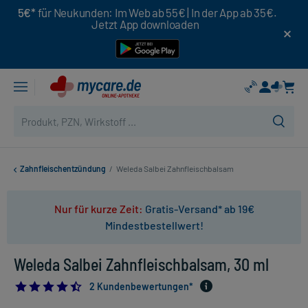
5€*
für Neukunden: Im Web ab 55€ | In der App ab 35€.
Jetzt App downloaden
Zahnfleischentzündung
/
Weleda Salbei Zahnfleischbalsam
Nur für kurze Zeit:
Gratis-Versand* ab 19€
Mindestbestellwert!
Weleda Salbei Zahnfleischbalsam, 30 ml
4.5
2 Kundenbewertungen*