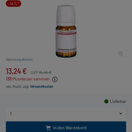
-14%*
Abbildung ähnlich
13,24 €
UVP
15,45 €
133
PlusHerzen sammeln
inkl. MwSt.
zzgl.
Versandkosten
Lieferbar
In den Warenkorb