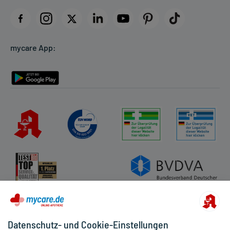
Impressum
Datenschutz
Cookie-Einstellungen
mycare App:
Rückgabe/Widerruf
Barrierefreiheitserklärung
Datenschutz- und Cookie-Einstellungen