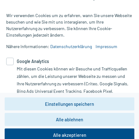
Wir verwenden Cookies um zu erfahren, wann Sie unsere Webseite
besuchen und wie Sie mit uns interagieren, um Ihre
Nutzererfahrung zu verbessern. Sie können Ihre Cookie-
Alle Preise gelten inkl. MwSt., ggf. zzgl. Versandkosten
Einstellungen jederzeit ändern.
Informationen auf dieser Website werden ausschließlich für
informative Zwecke zur Verfügung gestellt. Sie ersetzen keinesfalls
Nähere Informationen:
Datenschutzerklärung
Impressum
die Untersuchung und Behandlung durch einen Arzt. Bitte
beachten Sie, dass hierdurch weder Diagnosen gestellt noch
Google Analytics
Therapien eingeleitet werden können. | Diese Webseite benutzt
Mit diesen Cookies können wir Besuche und Trafficquellen
Google Analytics. Lesen Sie bitte dazu die wichtigen Hinweise in
unserer Datenschutzerklärung. Für den Widerruf einer Bestellung
zählen, um die Leistung unserer Webseite zu messen und
nutzen Sie das Formular:
Ihre Nutzererfahrung zu verbessern (Criteo, Google Signals,
Bing Ads Universal Event Tracking, Facebook Pixel,
Vertrag widerrufen
Youtube-Social Plugin).
Einstellungen speichern
Wir weisen darauf hin, dass die
Datenschutzbestimmungen von
Google Analytics
nicht
Alle ablehnen
*Hinweise zu unseren Aktionen und Bewertungen
zwingend den Europäischen Anforderungen gem. EU-
DSGVO genügen und ein Datentransfer in Drittstaaten bzw.
die USA nicht ausgeschlossen werden kann. Wie die
Alle akzeptieren
Daten dort verarbeitet werden, kann nicht geprüft und