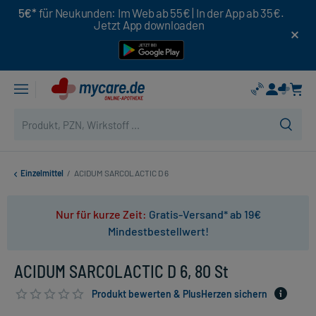
5€*
für Neukunden: Im Web ab 55€ | In der App ab 35€.
Jetzt App downloaden
Einzelmittel
/
ACIDUM SARCOLACTIC D 6
Nur für kurze Zeit:
Gratis-Versand* ab 19€
Mindestbestellwert!
ACIDUM SARCOLACTIC D 6, 80 St
Produkt bewerten & PlusHerzen sichern