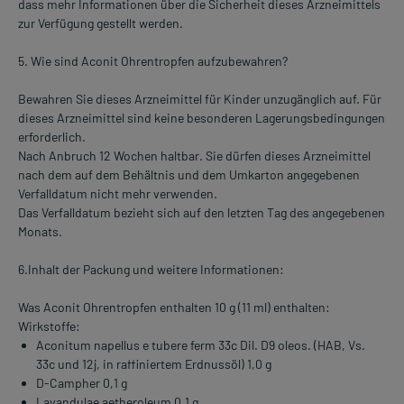
dass mehr Informationen über die Sicherheit dieses Arzneimittels
zur Verfügung gestellt werden.
5. Wie sind Aconit Ohrentropfen aufzubewahren?
Bewahren Sie dieses Arzneimittel für Kinder unzugänglich auf. Für
dieses Arzneimittel sind keine besonderen Lagerungsbedingungen
erforderlich.
Nach Anbruch 12 Wochen haltbar. Sie dürfen dieses Arzneimittel
nach dem auf dem Behältnis und dem Umkarton angegebenen
Verfalldatum nicht mehr verwenden.
Das Verfalldatum bezieht sich auf den letzten Tag des angegebenen
Monats.
6.Inhalt der Packung und weitere Informationen:
Was Aconit Ohrentropfen enthalten 10 g (11 ml) enthalten:
Wirkstoffe:
Aconitum napellus e tubere ferm 33c Dil. D9 oleos. (HAB, Vs.
33c und 12j, in raffiniertem Erdnussöl) 1,0 g
D-Campher 0,1 g
Lavandulae aetheroleum 0,1 g