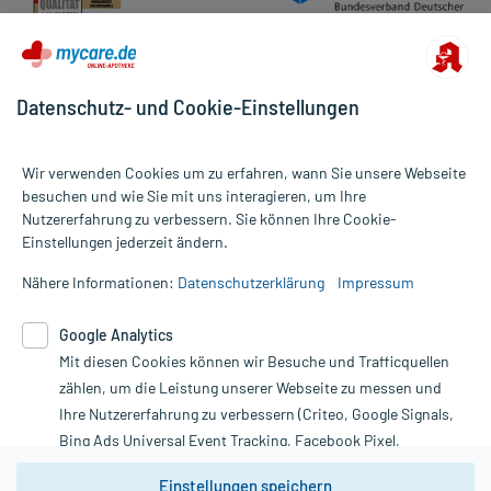
Datenschutz- und Cookie-Einstellungen
Wir verwenden Cookies um zu erfahren, wann Sie unsere Webseite
besuchen und wie Sie mit uns interagieren, um Ihre
Nutzererfahrung zu verbessern. Sie können Ihre Cookie-
Alle Preise gelten inkl. MwSt., ggf. zzgl. Versandkosten
Einstellungen jederzeit ändern.
Informationen auf dieser Website werden ausschließlich für
informative Zwecke zur Verfügung gestellt. Sie ersetzen keinesfalls
Nähere Informationen:
Datenschutzerklärung
Impressum
die Untersuchung und Behandlung durch einen Arzt. Bitte
beachten Sie, dass hierdurch weder Diagnosen gestellt noch
Google Analytics
Therapien eingeleitet werden können. | Diese Webseite benutzt
Mit diesen Cookies können wir Besuche und Trafficquellen
Google Analytics. Lesen Sie bitte dazu die wichtigen Hinweise in
unserer Datenschutzerklärung. Für den Widerruf einer Bestellung
zählen, um die Leistung unserer Webseite zu messen und
nutzen Sie das Formular:
Ihre Nutzererfahrung zu verbessern (Criteo, Google Signals,
Bing Ads Universal Event Tracking, Facebook Pixel,
Vertrag widerrufen
Youtube-Social Plugin).
Einstellungen speichern