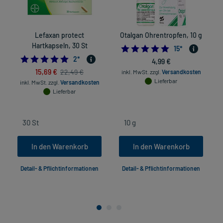
Lefaxan protect
Otalgan Ohrentropfen, 10 g
Hartkapseln, 30 St
4.8666666666666
15
*
5.0
2
*
4,99 €
15,69 €
22,49 €
inkl. MwSt.
zzgl.
Versandkosten
Lieferbar
inkl. MwSt.
zzgl.
Versandkosten
Lieferbar
In den Warenkorb
In den Warenkorb
Detail- & Pflichtinformationen
Detail- & Pflichtinformationen