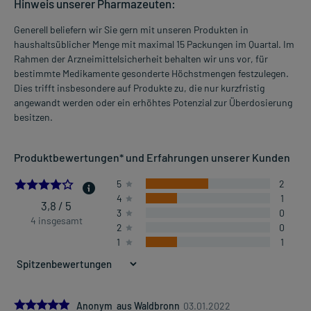
Hinweis unserer Pharmazeuten:
Generell beliefern wir Sie gern mit unseren Produkten in
haushaltsüblicher Menge mit maximal 15 Packungen im Quartal. Im
Rahmen der Arzneimittelsicherheit behalten wir uns vor, für
bestimmte Medikamente gesonderte Höchstmengen festzulegen.
Dies trifft insbesondere auf Produkte zu, die nur kurzfristig
angewandt werden oder ein erhöhtes Potenzial zur Überdosierung
besitzen.
Produktbewertungen* und Erfahrungen unserer Kunden
3.75
5
2
4
1
3,8 / 5
3
0
4 insgesamt
2
0
1
1
5.0
Anonym aus Waldbronn
03.01.2022