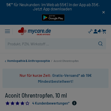
5€*
für Neukunden: Im Web ab 55€ | In der App ab 35€.
Jetzt App downloaden
Homöopathie & Anthroposophie
/
Aconit Ohrentropfen
Nur für kurze Zeit:
Gratis-Versand* ab 19€
Mindestbestellwert!
Aconit Ohrentropfen, 10 ml
3.75
4 Kundenbewertungen*