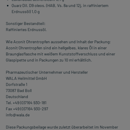
Quarz Dil. D9 oleos. (HAB, Vs. 8a und 12j, in raffiniertem
Erdnussöl) 1,0 g
Sonstiger Bestandteil:
Raffiniertes Erdnussöl.
Wie Aconit Ohrentropfen aussehen und Inhalt der Packung:
Aconit Ohrentropfen sind ein hellgelbes, klares Öl in einer
Braunglasflasche mit weißem Kunststoffverschluss und einer
Glaspipette und in Packungen zu 10 ml erhältlich.
Pharmazeutischer Unternehmer und Hersteller
WALA Heilmittel GmbH
Dorfstraße 1
73087 Bad Boll
Deutschland
Tel. +49 (0)7164 930-181
Fax +49 (0)7164 930-297
info@wala.de
Diese Packungsbeilage wurde zuletzt überarbeitet im November