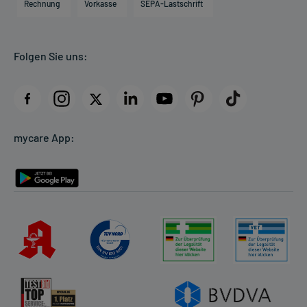
Direktabrechnung PKV
Rechnung
Vorkasse
SEPA-Lastschrift
Partner
Apotheke vor Ort
Kundenbewertungen
Folgen Sie uns:
AGB
Impressum
Datenschutz
Cookie-Einstellungen
mycare App:
Rückgabe/Widerruf
Barrierefreiheitserklärung