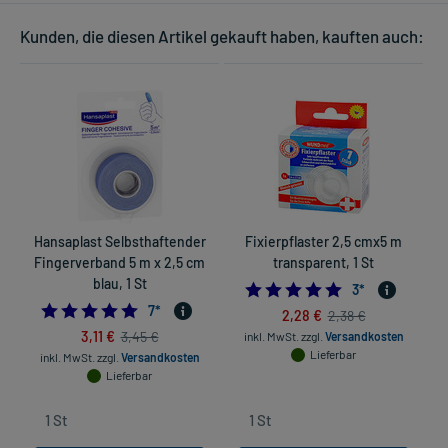
Kunden, die diesen Artikel gekauft haben, kauften auch:
Hansaplast Selbsthaftender
Fixierpflaster 2,5 cmx5 m
Fingerverband 5 m x 2,5 cm
transparent, 1 St
blau, 1 St
5.0
3
*
4.714285714285714
7
*
2,28 €
2,38 €
3,11 €
3,45 €
inkl. MwSt.
zzgl.
Versandkosten
Lieferbar
inkl. MwSt.
zzgl.
Versandkosten
Lieferbar