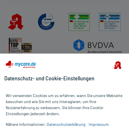
Datenschutz- und Cookie-Einstellungen
Wir verwenden Cookies um zu erfahren, wann Sie unsere Webseite
besuchen und wie Sie mit uns interagieren, um Ihre
Nutzererfahrung zu verbessern. Sie können Ihre Cookie-
Alle Preise gelten inkl. MwSt., ggf. zzgl. Versandkosten
Einstellungen jederzeit ändern.
Informationen auf dieser Website werden ausschließlich für
informative Zwecke zur Verfügung gestellt. Sie ersetzen keinesfalls
Nähere Informationen:
Datenschutzerklärung
Impressum
die Untersuchung und Behandlung durch einen Arzt. Bitte