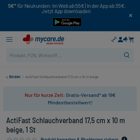
5€*
für Neukunden: Im Web ab 55€ | In der App ab 35€.
Jetzt App downloaden
Binden
/
ActiFast Schlauchverband 17,5 cm x 10 m beige
Nur für kurze Zeit:
Gratis-Versand* ab 19€
Mindestbestellwert!
ActiFast Schlauchverband 17,5 cm x 10 m
beige, 1 St
Produkt bewerten & PlusHerzen sichern