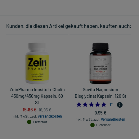
Kunden, die diesen Artikel gekauft haben, kauften auch:
ZeinPharma Inositol + Cholin
Sovita Magnesium
450mg/450mg Kapseln, 60
Bisglycinat Kapseln, 120 St
St
5.0
1
*
15,86 €
16,95 €
9,95 €
inkl. MwSt.
zzgl.
Versandkosten
inkl. MwSt.
zzgl.
Versandkosten
Lieferbar
Lieferbar