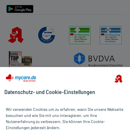
Barrierefreiheitserklärung
Datenschutz- und Cookie-Einstellungen
Wir verwenden Cookies um zu erfahren, wann Sie unsere Webseite
besuchen und wie Sie mit uns interagieren, um Ihre
Nutzererfahrung zu verbessern. Sie können Ihre Cookie-
Alle Preise gelten inkl. MwSt., ggf. zzgl. Versandkosten
Einstellungen jederzeit ändern.
Informationen auf dieser Website werden ausschließlich für