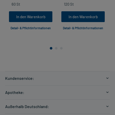
In den Warenkorb
In den Warenkorb
Detail- & Pflichtinformationen
Detail- & Pflichtinformationen
Kundenservice:
Versandkosten
Apotheke:
Zahlungsarten
Ratgeber
Kontakt
Außerhalb Deutschland:
E-Rezept
FAQ