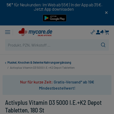
5€*
für Neukunden: Im Web ab 55€ | In der App ab 35€.
Jetzt App downloaden
Muskel, Knochen & Gelenke Nahrungsergänzung
/
Activplus Vitamin D3 5000 I.E.+K2 Depot Tabletten
Nur für kurze Zeit:
Gratis-Versand* ab 19€
Mindestbestellwert!
Activplus Vitamin D3 5000 I.E.+K2 Depot
Tabletten, 180 St