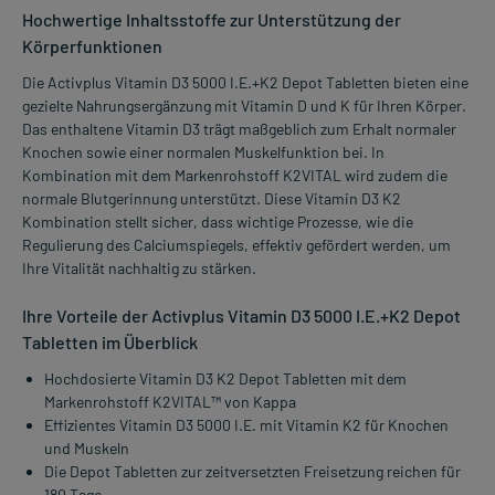
Hochwertige Inhaltsstoffe zur Unterstützung der
Körperfunktionen
Die Activplus Vitamin D3 5000 I.E.+K2 Depot Tabletten bieten eine
gezielte Nahrungsergänzung mit Vitamin D und K für Ihren Körper.
Das enthaltene Vitamin D3 trägt maßgeblich zum Erhalt normaler
Knochen sowie einer normalen Muskelfunktion bei. In
Kombination mit dem Markenrohstoff K2VITAL wird zudem die
normale Blutgerinnung unterstützt. Diese Vitamin D3 K2
Kombination stellt sicher, dass wichtige Prozesse, wie die
Regulierung des Calciumspiegels, effektiv gefördert werden, um
Ihre Vitalität nachhaltig zu stärken.
Ihre Vorteile der Activplus Vitamin D3 5000 I.E.+K2 Depot
Tabletten im Überblick
Hochdosierte Vitamin D3 K2 Depot Tabletten mit dem
Markenrohstoff K2VITAL™ von Kappa
Effizientes Vitamin D3 5000 I.E. mit Vitamin K2 für Knochen
und Muskeln
Die Depot Tabletten zur zeitversetzten Freisetzung reichen für
180 Tage