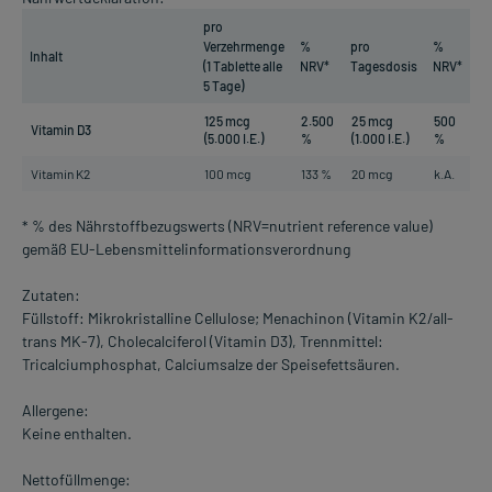
pro
Verzehrmenge
%
pro
%
Inhalt
(1 Tablette alle
NRV*
Tagesdosis
NRV*
5 Tage)
125 mcg
2.500
25 mcg
500
Vitamin D3
(5.000 I.E.)
%
(1.000 I.E.)
%
Vitamin K2
100 mcg
133 %
20 mcg
k.A.
* % des Nährstoffbezugswerts (NRV=nutrient reference value)
gemäß EU-Lebensmittelinformationsverordnung
Zutaten:
Füllstoff: Mikrokristalline Cellulose; Menachinon (Vitamin K2/all-
trans MK-7), Cholecalciferol (Vitamin D3), Trennmittel:
Tricalciumphosphat, Calciumsalze der Speisefettsäuren.
Allergene:
Keine enthalten.
Nettofüllmenge: