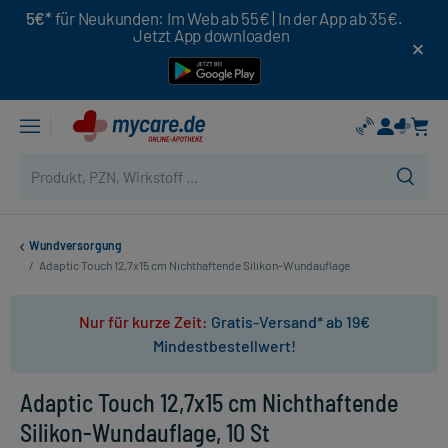
5€*
für Neukunden: Im Web ab 55€ | In der App ab 35€.
Jetzt App downloaden
Wundversorgung
/
Adaptic Touch 12,7x15 cm Nichthaftende Silikon-Wundauflage
Nur für kurze Zeit:
Gratis-Versand* ab 19€
Mindestbestellwert!
Adaptic Touch 12,7x15 cm Nichthaftende
Silikon-Wundauflage, 10 St