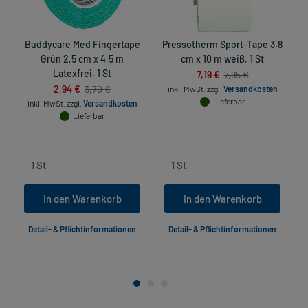
Buddycare Med Fingertape
Pressotherm Sport-Tape 3,8
Grün 2,5 cm x 4,5 m
cm x 10 m weiß, 1 St
Latexfrei, 1 St
7,19 €
7,95 €
2,94 €
3,70 €
inkl. MwSt.
zzgl.
Versandkosten
Lieferbar
inkl. MwSt.
zzgl.
Versandkosten
Lieferbar
In den Warenkorb
In den Warenkorb
Detail- & Pflichtinformationen
Detail- & Pflichtinformationen