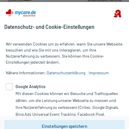
Datenschutz- und Cookie-Einstellungen
Wir verwenden Cookies um zu erfahren, wann Sie unsere Webseite
besuchen und wie Sie mit uns interagieren, um Ihre
Nutzererfahrung zu verbessern. Sie können Ihre Cookie-
Alle Preise gelten inkl. MwSt., ggf. zzgl. Versandkosten
Einstellungen jederzeit ändern.
Informationen auf dieser Website werden ausschließlich für
informative Zwecke zur Verfügung gestellt. Sie ersetzen keinesfalls
Nähere Informationen:
Datenschutzerklärung
Impressum
die Untersuchung und Behandlung durch einen Arzt. Bitte
beachten Sie, dass hierdurch weder Diagnosen gestellt noch
Google Analytics
Therapien eingeleitet werden können. | Diese Webseite benutzt
Google Analytics. Lesen Sie bitte dazu die wichtigen Hinweise in
Mit diesen Cookies können wir Besuche und Trafficquellen
unserer Datenschutzerklärung. Für den Widerruf einer Bestellung
zählen, um die Leistung unserer Webseite zu messen und
nutzen Sie das Formular:
Ihre Nutzererfahrung zu verbessern (Criteo, Google Signals,
Bing Ads Universal Event Tracking, Facebook Pixel,
Vertrag widerrufen
Youtube-Social Plugin).
Einstellungen speichern