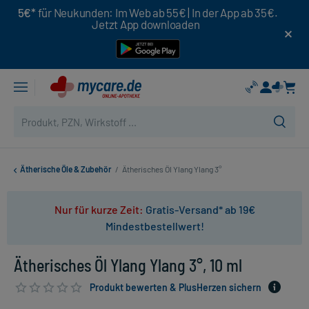
5€*
für Neukunden: Im Web ab 55€ | In der App ab 35€.
Jetzt App downloaden
Ätherische Öle & Zubehör
/
Ätherisches Öl Ylang Ylang 3°
Nur für kurze Zeit:
Gratis-Versand* ab 19€
Mindestbestellwert!
Ätherisches Öl Ylang Ylang 3°, 10 ml
Produkt bewerten & PlusHerzen sichern