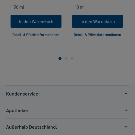
In den Warenkorb
In den Warenkorb
Detail- & Pflichtinformationen
Detail- & Pflichtinformationen
Kundenservice:
Versandkosten
Apotheke:
Zahlungsarten
Ratgeber
Kontakt
Außerhalb Deutschland:
E-Rezept
FAQ