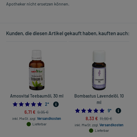
Apotheker nicht ersetzen können.
Kunden, die diesen Artikel gekauft haben, kauften auch:
Amosvital Teebaumöl, 30 ml
Bombastus Lavendelöl, 10
B
ml
5.0
2
*
5.0
9
*
6,71 €
9,95 €
8,33 €
11,90 €
inkl. MwSt.
zzgl.
Versandkosten
Lieferbar
inkl. MwSt.
zzgl.
Versandkosten
Lieferbar