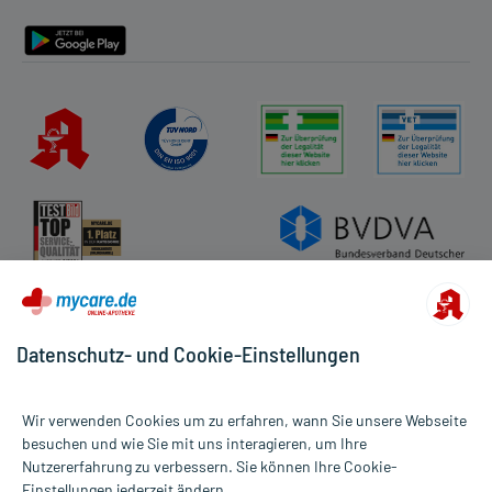
Barrierefreiheitserklärung
Datenschutz- und Cookie-Einstellungen
Wir verwenden Cookies um zu erfahren, wann Sie unsere Webseite
besuchen und wie Sie mit uns interagieren, um Ihre
Nutzererfahrung zu verbessern. Sie können Ihre Cookie-
Alle Preise gelten inkl. MwSt., ggf. zzgl. Versandkosten
Einstellungen jederzeit ändern.