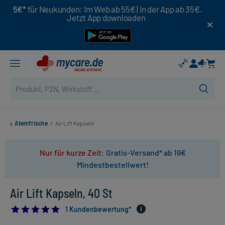
5€*
für Neukunden: Im Web ab 55€ | In der App ab 35€.
Jetzt App downloaden
Atemfrische
/
Air Lift Kapseln
Nur für kurze Zeit:
Gratis-Versand* ab 19€
Mindestbestellwert!
Air Lift Kapseln, 40 St
5.0
1 Kundenbewertung*