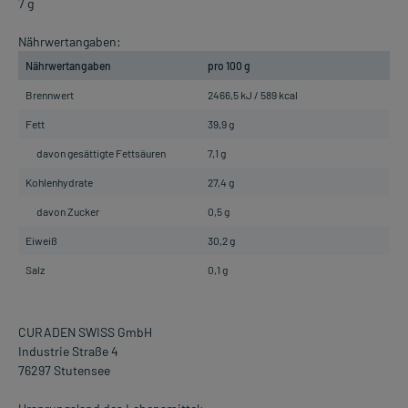
7 g
Nährwertangaben:
Nährwertangaben
pro 100 g
Brennwert
2466,5 kJ / 589 kcal
Fett
39,9 g
davon gesättigte Fettsäuren
7,1 g
Kohlenhydrate
27,4 g
davon Zucker
0,5 g
Eiweiß
30,2 g
Salz
0,1 g
CURADEN SWISS GmbH
Industrie Straße 4
76297 Stutensee