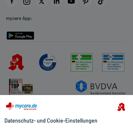
Datenschutz
Cookie-Einstellungen
mycare App:
Rückgabe/Widerruf
Barrierefreiheitserklärung
Datenschutz- und Cookie-Einstellungen