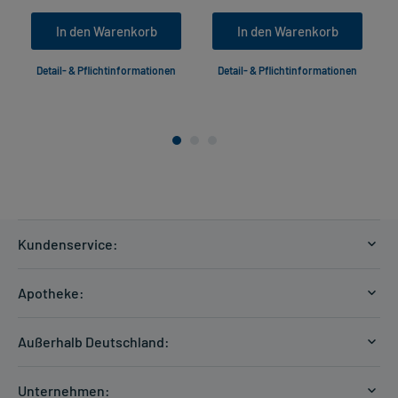
In den Warenkorb
In den Warenkorb
Detail- & Pflichtinformationen
Detail- & Pflichtinformationen
Kundenservice:
Versandkosten
Apotheke:
Zahlungsarten
Ratgeber
Kontakt
Außerhalb Deutschland:
E-Rezept
FAQ
Versandkosten Schweiz
Papierrezept einlösen
Hilfe
Unternehmen: