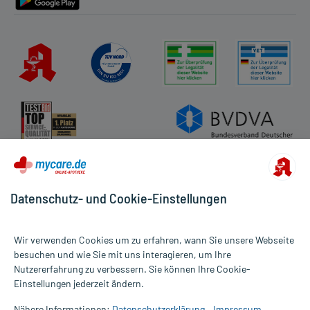
Datenschutz- und Cookie-Einstellungen
Wir verwenden Cookies um zu erfahren, wann Sie unsere Webseite
besuchen und wie Sie mit uns interagieren, um Ihre
Nutzererfahrung zu verbessern. Sie können Ihre Cookie-
Alle Preise gelten inkl. MwSt., ggf. zzgl. Versandkosten
Einstellungen jederzeit ändern.
Informationen auf dieser Website werden ausschließlich für
informative Zwecke zur Verfügung gestellt. Sie ersetzen keinesfalls
Nähere Informationen:
Datenschutzerklärung
Impressum