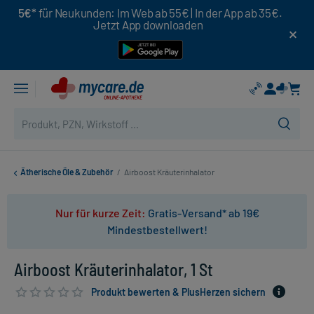
5€*
für Neukunden: Im Web ab 55€ | In der App ab 35€.
Jetzt App downloaden
Ätherische Öle & Zubehör
/
Airboost Kräuterinhalator
Nur für kurze Zeit:
Gratis-Versand* ab 19€
Mindestbestellwert!
Airboost Kräuterinhalator, 1 St
Produkt bewerten & PlusHerzen sichern