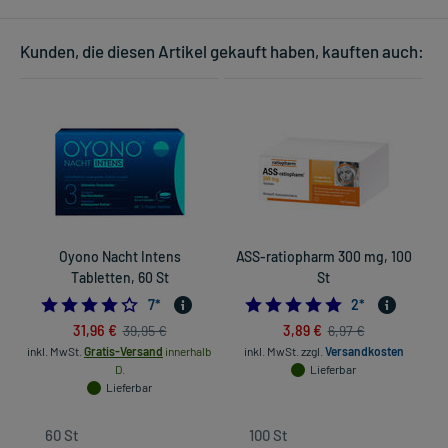
Kunden, die diesen Artikel gekauft haben, kauften auch:
Oyono Nacht Intens
ASS-ratiopharm 300 mg, 100
Tabletten, 60 St
St
4.142857142857143
5.0
7
*
2
*
31,96 €
3,89 €
39,95 €
6,97 €
inkl. MwSt.
Gratis-Versand
innerhalb
inkl. MwSt.
zzgl.
Versandkosten
D.
Lieferbar
Lieferbar