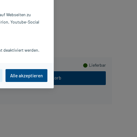
X20 ml
3837980
 auf Webseiten zu
 Braun Melsungen AG
irion, Youtube-Social
ammeln
t deaktiviert werden.
Lieferbar
Alle akzeptieren
In den Warenkorb