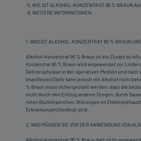
WIE IST ALKOHOL–KONZENTRAT 95 % BRAUN 
WEITERE INFORMATIONEN
1. WAS IST ALKOHOL-KONZENTRAT 95 % BRAUN U
Alkohol-Konzentrat 95 % Braun ist ein Zusatz zu Infu
Konzentrat 95 % Braun wird angewendet zur Linderu
Delirprophylaxe in der operativen Medizin und nach 
(manifestes) Delir kann jedoch mit Alkohol nicht be
% Braun muss sichergestellt werden, dass die be
nicht durch den Entzug anderer Drogen, durch Saue
roten Blutkörperchen, Störungen im Elektrolythaush
Erkrankungen) bedingt sind.
2. WAS MÜSSEN SIE VOR DER ANWENDUNG VON A
Alkohol-Konzentrat 95 % Braun darf nicht angewend