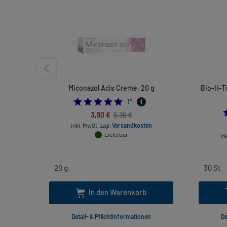
Miconazol Acis Creme, 20 g
Bio-H-Ti
5.0
1
*
3,90 €
5,36 €
inkl. MwSt.
zzgl.
Versandkosten
Lieferbar
in
In den Warenkorb
Detail- & Pflichtinformationen
De