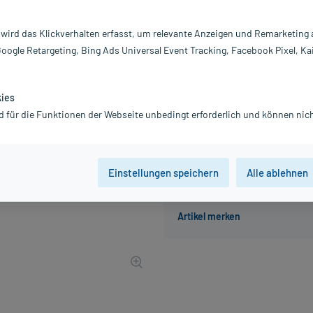
Inhalt:
10
PZN:
0
 wird das Klickverhalten erfasst, um relevante Anzeigen und Remarketing
Hersteller:
B.
Google Retargeting, Bing Ads Universal Event Tracking, Facebook Pixel, Ka
90,95 €
910
PlusHerzen s
inkl. MwSt.
Gratis-Versand
innerhalb D.
kies
Grundpreis: 454,75 € / l
d für die Funktionen der Webseite unbedingt erforderlich und können nich
Einstellungen speichern
Alle ablehnen