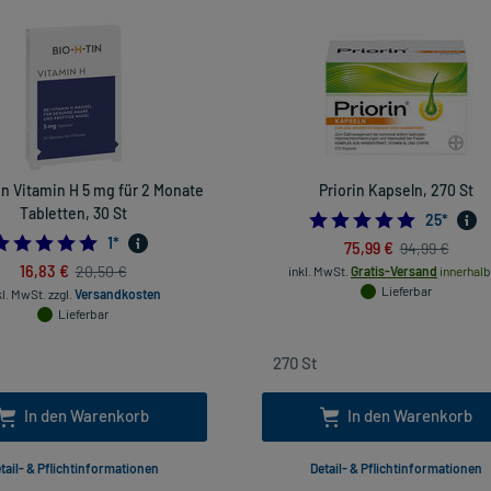
n Vitamin H 5 mg für 2 Monate
Priorin Kapseln, 270 St
Tabletten, 30 St
4.96
25
*
5.0
1
*
75,99 €
94,99 €
16,83 €
20,50 €
inkl. MwSt.
Gratis-Versand
innerhalb
Lieferbar
kl. MwSt.
zzgl.
Versandkosten
Lieferbar
In den Warenkorb
In den Warenkorb
tail- & Pflichtinformationen
Detail- & Pflichtinformationen