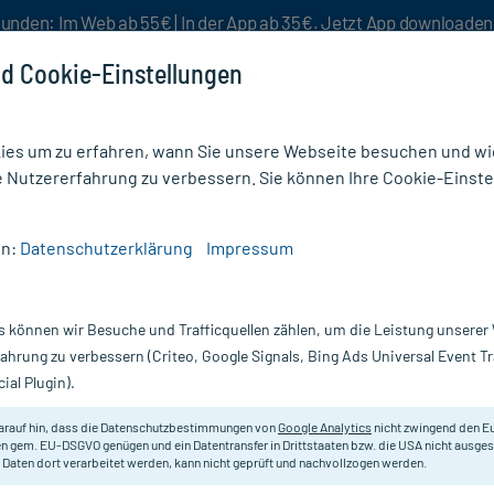
unden: Im Web ab 55€ | In der App ab 35€. Jetzt App downloade
d Cookie-Einstellungen
es um zu erfahren, wann Sie unsere Webseite besuchen und wie
e Nutzererfahrung zu verbessern. Sie können Ihre Cookie-Einste
nlösen
Rezeptur
Aktion %
en:
Datenschutzerklärung
Impressum
Verstimmung
/
Alkohol 95% Infusionslösungskonzentrat
s können wir Besuche und Trafficquellen zählen, um die Leistung unsere
Nur für kurze Zeit:
Gratis-Versand* ab 19€ Mindestbestellwert!
fahrung zu verbessern (Criteo, Google Signals, Bing Ads Universal Event 
ial Plugin).
skonzentrat,
arauf hin, dass die Datenschutzbestimmungen von
Google Analytics
nicht zwingend den E
Zur Linderung von Entzugssymptom
n gem. EU-DSGVO genügen und ein Datentransfer in Drittstaaten bzw. die USA nicht ausg
 Daten dort verarbeitet werden, kann nicht geprüft und nachvollzogen werden.
Darreichung:
In