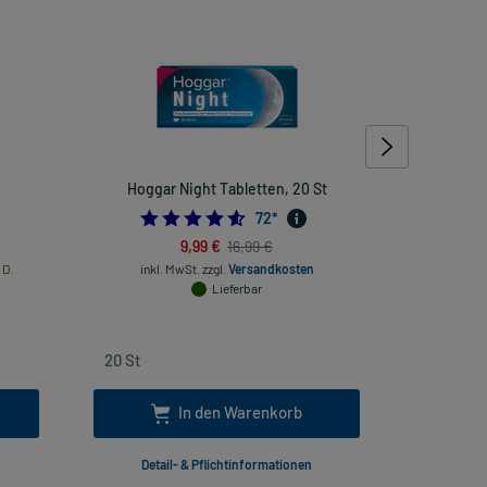
Hoggar Night Tabletten, 20 St
Pencivir 
4.611111111111111
72
*
9,99 €
16,99 €
 D.
inkl. MwSt.
zzgl.
Versandkosten
inkl
Lieferbar
In den Warenkorb
Detail- & Pflichtinformationen
Deta