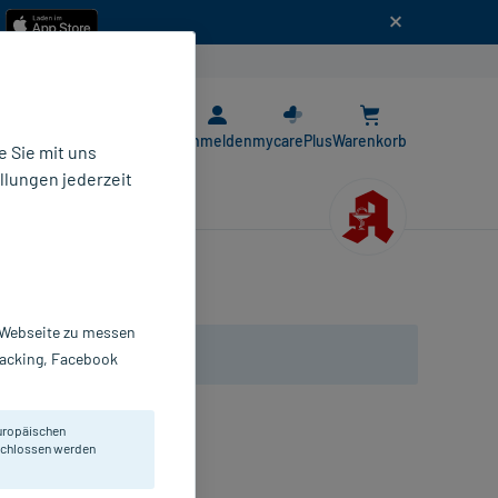
n
E-Rezept App
Anmelden
mycarePlus
Warenkorb
 Sie mit uns
llungen jederzeit
r Webseite zu messen
Tracking, Facebook
uropäischen
en bei Alkoholikern.
eschlossen werden
fusionslösungs- Konzentrat