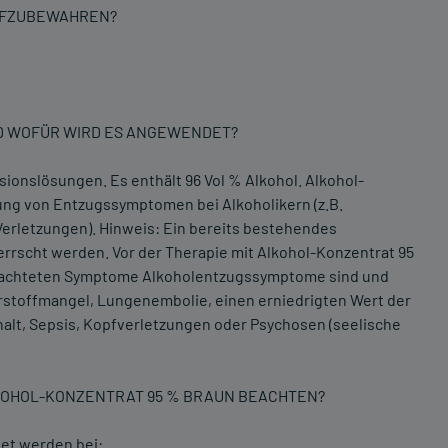
AUFZUBEWAHREN?
ND WOFÜR WIRD ES ANGEWENDET?
sionslösungen. Es enthält 96 Vol % Alkohol. Alkohol-
ng von Entzugssymptomen bei Alkoholikern (z.B.
Verletzungen). Hinweis: Ein bereits bestehendes
herrscht werden. Vor der Therapie mit Alkohol-Konzentrat 95
obachteten Symptome Alkoholentzugssymptome sind und
rstoffmangel, Lungenembolie, einen erniedrigten Wert der
alt, Sepsis, Kopfverletzungen oder Psychosen (seelische
LKOHOL-KONZENTRAT 95 % BRAUN BEACHTEN?
et werden bei: