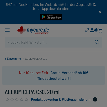
5€*
für Neukunden: Im Web ab 55€ | In der App ab 35€.
Jetzt App downloaden
Einzelmittel
/
ALLIUM CEPA C30
Nur für kurze Zeit:
Gratis-Versand* ab 19€
Mindestbestellwert!
ALLIUM CEPA C30, 20 ml
Produkt bewerten & PlusHerzen sichern