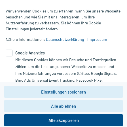
Wir verwenden Cookies um zu erfahren, wann Sie unsere Webseite
besuchen und wie Sie mit uns interagieren, um Ihre
Nutzererfahrung zu verbessern. Sie können Ihre Cookie-
Alle Preise gelten inkl. MwSt., ggf. zzgl. Versandkosten
Einstellungen jederzeit ändern.
Informationen auf dieser Website werden ausschließlich für
informative Zwecke zur Verfügung gestellt. Sie ersetzen keinesfalls
Nähere Informationen:
Datenschutzerklärung
Impressum
die Untersuchung und Behandlung durch einen Arzt. Bitte
beachten Sie, dass hierdurch weder Diagnosen gestellt noch
Google Analytics
Therapien eingeleitet werden können. | Diese Webseite benutzt
Mit diesen Cookies können wir Besuche und Trafficquellen
Google Analytics. Lesen Sie bitte dazu die wichtigen Hinweise in
unserer Datenschutzerklärung. Für den Widerruf einer Bestellung
zählen, um die Leistung unserer Webseite zu messen und
nutzen Sie das Formular:
Ihre Nutzererfahrung zu verbessern (Criteo, Google Signals,
Bing Ads Universal Event Tracking, Facebook Pixel,
Vertrag widerrufen
Youtube-Social Plugin).
Einstellungen speichern
Wir weisen darauf hin, dass die
Datenschutzbestimmungen von
Google Analytics
nicht
Alle ablehnen
*Hinweise zu unseren Aktionen und Bewertungen
zwingend den Europäischen Anforderungen gem. EU-
DSGVO genügen und ein Datentransfer in Drittstaaten bzw.
die USA nicht ausgeschlossen werden kann. Wie die
Alle akzeptieren
Daten dort verarbeitet werden, kann nicht geprüft und
nachvollzogen werden.
copyright @ 2026 Roland Helle e.K. - Versandapotheke - Alle Rechte vorbehalten