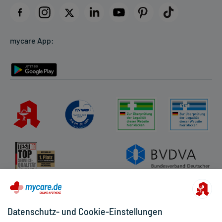
Datenschutz
Cookie-Einstellungen
mycare App:
Rückgabe/Widerruf
Barrierefreiheitserklärung
Datenschutz- und Cookie-Einstellungen