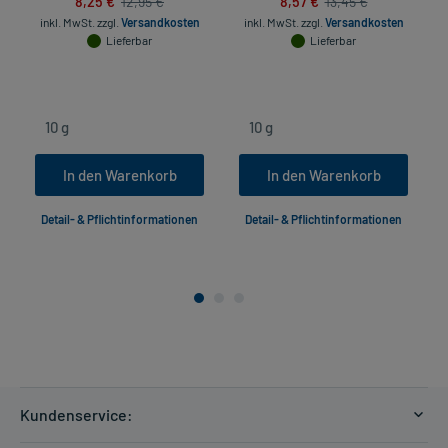
8,25 €
8,57 €
12,95 €
13,45 €
inkl. MwSt.
zzgl.
Versandkosten
inkl. MwSt.
zzgl.
Versandkosten
Lieferbar
Lieferbar
In den Warenkorb
In den Warenkorb
Detail- & Pflichtinformationen
Detail- & Pflichtinformationen
Kundenservice: