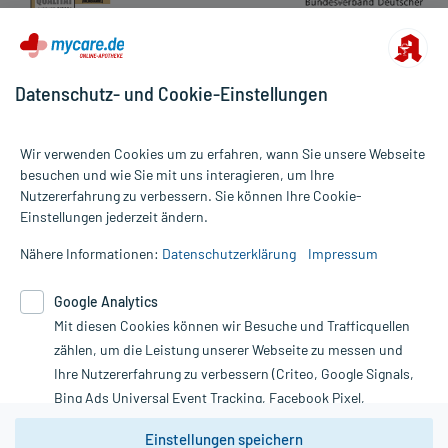
Datenschutz- und Cookie-Einstellungen
Wir verwenden Cookies um zu erfahren, wann Sie unsere Webseite
besuchen und wie Sie mit uns interagieren, um Ihre
Nutzererfahrung zu verbessern. Sie können Ihre Cookie-
Alle Preise gelten inkl. MwSt., ggf. zzgl. Versandkosten
Einstellungen jederzeit ändern.
Informationen auf dieser Website werden ausschließlich für
informative Zwecke zur Verfügung gestellt. Sie ersetzen keinesfalls
Nähere Informationen:
Datenschutzerklärung
Impressum
die Untersuchung und Behandlung durch einen Arzt. Bitte
beachten Sie, dass hierdurch weder Diagnosen gestellt noch
Google Analytics
Therapien eingeleitet werden können. | Diese Webseite benutzt
Google Analytics. Lesen Sie bitte dazu die wichtigen Hinweise in
Mit diesen Cookies können wir Besuche und Trafficquellen
unserer Datenschutzerklärung. Für den Widerruf einer Bestellung
zählen, um die Leistung unserer Webseite zu messen und
nutzen Sie das Formular:
Ihre Nutzererfahrung zu verbessern (Criteo, Google Signals,
Bing Ads Universal Event Tracking, Facebook Pixel,
Vertrag widerrufen
Youtube-Social Plugin).
Einstellungen speichern