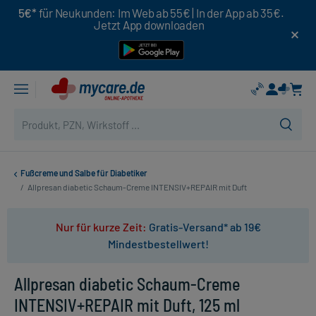
5€*
für Neukunden: Im Web ab 55€ | In der App ab 35€.
Jetzt App downloaden
Fußcreme und Salbe für Diabetiker
/
Allpresan diabetic Schaum-Creme INTENSIV+REPAIR mit Duft
Nur für kurze Zeit:
Gratis-Versand* ab 19€
Mindestbestellwert!
Allpresan diabetic Schaum-Creme
INTENSIV+REPAIR mit Duft, 125 ml