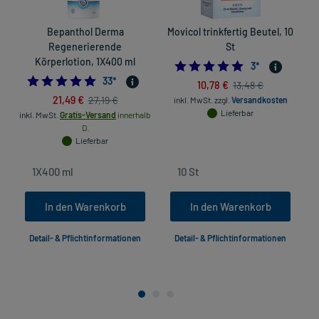
Bepanthol Derma
Movicol trinkfertig Beutel, 10
Regenerierende
St
Körperlotion, 1X400 ml
5.0
3
*
5.0
33
*
10,78 €
13,48 €
21,49 €
27,19 €
inkl. MwSt.
zzgl.
Versandkosten
Lieferbar
inkl. MwSt.
Gratis-Versand
innerhalb
D.
Lieferbar
In den Warenkorb
In den Warenkorb
Detail- & Pflichtinformationen
Detail- & Pflichtinformationen