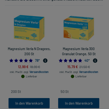
Magnesium Verla N Dragees,
Magnesium Verla 300
200 St
Granulat Orange, 50 St
4.884615384615385
4.825
78
*
40
*
12,99 €
15,79 €
18,99 €
21,50 €
inkl. MwSt.
zzgl.
Versandkosten
inkl. MwSt.
zzgl.
Versandkosten
Lieferbar
Lieferbar
In den Warenkorb
In den Warenkorb