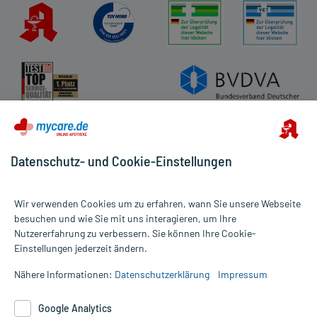
Datenschutz- und Cookie-Einstellungen
Wir verwenden Cookies um zu erfahren, wann Sie unsere Webseite
besuchen und wie Sie mit uns interagieren, um Ihre
Nutzererfahrung zu verbessern. Sie können Ihre Cookie-
Alle Preise gelten inkl. MwSt., ggf. zzgl. Versandkosten
Einstellungen jederzeit ändern.
Informationen auf dieser Website werden ausschließlich für
informative Zwecke zur Verfügung gestellt. Sie ersetzen keinesfalls
Nähere Informationen:
Datenschutzerklärung
Impressum
die Untersuchung und Behandlung durch einen Arzt. Bitte
beachten Sie, dass hierdurch weder Diagnosen gestellt noch
Google Analytics
Therapien eingeleitet werden können. | Diese Webseite benutzt