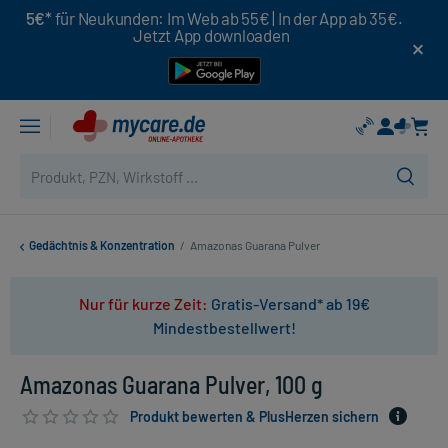
5€*
für Neukunden: Im Web ab 55€ | In der App ab 35€.
Jetzt App downloaden
Gedächtnis & Konzentration
/
Amazonas Guarana Pulver
Nur für kurze Zeit:
Gratis-Versand* ab 19€
Mindestbestellwert!
Amazonas Guarana Pulver, 100 g
Produkt bewerten & PlusHerzen sichern