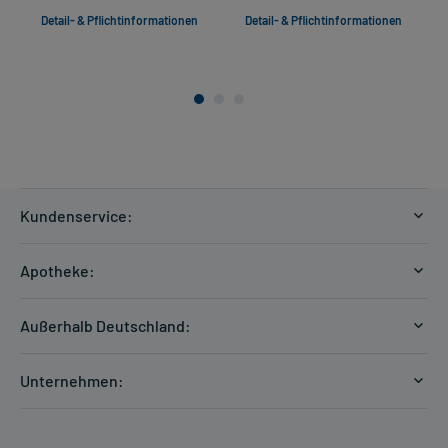
Detail- & Pflichtinformationen
Detail- & Pflichtinformationen
Kundenservice:
Versandkosten
Apotheke:
Zahlungsarten
Ratgeber
Kontakt
Außerhalb Deutschland:
E-Rezept
FAQ
Versandkosten Schweiz
Papierrezept einlösen
Hilfe
Unternehmen:
Formular anfordern
mycarePlus
Experten-Team
Arzneimittel-Check
Direktbestellung