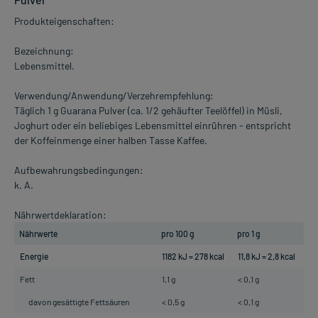
Produkteigenschaften:
Bezeichnung:
Lebensmittel.
Verwendung/Anwendung/Verzehrempfehlung:
Täglich 1 g Guarana Pulver (ca. 1/2 gehäufter Teelöffel) in Müsli,
Joghurt oder ein beliebiges Lebensmittel einrühren - entspricht
der Koffeinmenge einer halben Tasse Kaffee.
Aufbewahrungsbedingungen:
k. A.
Nährwertdeklaration:
Nährwerte
pro 100 g
pro 1 g
Energie
1182 kJ = 278 kcal
11,8 kJ = 2,8 kcal
Fett
1,1 g
< 0,1 g
davon gesättigte Fettsäuren
< 0,5 g
< 0,1 g