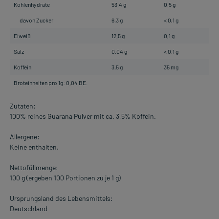
Kohlenhydrate
53,4 g
0,5 g
davon Zucker
6,3 g
< 0,1 g
Eiweiß
12,5 g
0,1 g
Salz
0,04 g
< 0,1 g
Koffein
3,5 g
35 mg
Broteinheiten pro 1g: 0,04 BE.
Zutaten:
100% reines Guarana Pulver mit ca. 3,5% Koffein.
Allergene:
Keine enthalten.
Nettofüllmenge:
100 g (ergeben 100 Portionen zu je 1 g)
Ursprungsland des Lebensmittels:
Deutschland