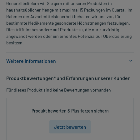
Generell beliefern wir Sie gern mit unseren Produkten in
haushaltsüblicher Menge mit maximal 15 Packungen im Quartal. Im
Rahmen der Arzneimittelsicherheit behalten wir uns vor, für
bestimmte Medikamente gesonderte Höchstmengen festzulegen.
Dies trifft insbesondere auf Produkte zu, die nur kurzfristig
angewandt werden oder ein erhöhtes Potenzial zur Überdosierung
besitzen.
Weitere Informationen
Anwendungsgebiete:
Produktbewertungen* und Erfahrungen unserer Kunden
- Atemwegserkrankungen mit zähem Schleim, wie zum Beispiel ein
verschleimter Husten
Für dieses Produkt sind keine Bewertungen vorhanden
Dosierung und Anwendungshinweise:
Kleinkinder unter 2 Jahren
Produkt bewerten & PlusHerzen sichern
1,25 ml
2-mal täglich
Jetzt bewerten
zu oder unabhängig von der Mahlzeit