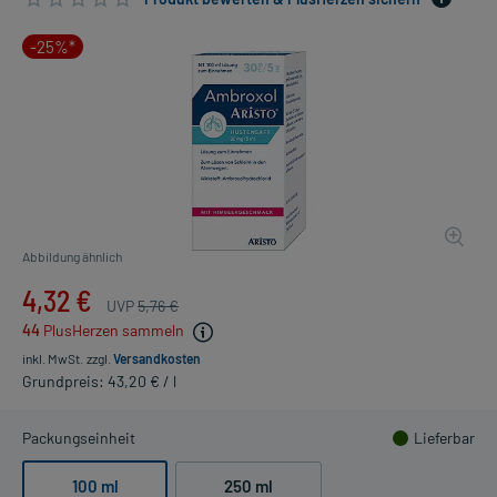
-25%*
Abbildung ähnlich
4,32 €
UVP
5,76 €
44
PlusHerzen sammeln
inkl. MwSt.
zzgl.
Versandkosten
Grundpreis: 43,20 € / l
Packungseinheit
Lieferbar
100 ml
250 ml