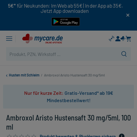
5€*
für Neukunden: Im Web ab 55€ | In der App ab 35€.
Jetzt App downloaden
Husten mit Schleim
/
Ambroxol Aristo Hustensaft 30 mg/5ml
Nur für kurze Zeit:
Gratis-Versand* ab 19€
Mindestbestellwert!
Ambroxol Aristo Hustensaft 30 mg/5ml, 100
ml
Produkt bewerten & PlusHerzen sichern