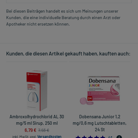
Kinder von 2-5 Jahren
1,25 ml
Bei diesen Beiträgen handelt es sich um Meinungen unserer
3-mal täglich
Kunden, die eine individuelle Beratung durch einen Arzt oder
Mehr anzeigen
zu oder unabhängig von der Mahlzeit
Apotheker nicht ersetzen können.
Kinder von 6-12 Jahren
2,5 ml
2-3 mal täglich
Kunden, die diesen Artikel gekauft haben, kauften auch:
zu oder unabhängig von der Mahlzeit
Jugendliche ab 12 Jahren und Erwachsene
5 ml
3-mal täglich
zu oder unabhängig von der Mahlzeit
Jugendliche ab 12 Jahren und Erwachsene
5 ml
2-mal täglich
Ambroxolhydrochlorid AL 30
Dobensana Junior 1,2
zu oder unabhängig von der Mahlzeit
mg/5 ml Sirup, 250 ml
mg/0,6 mg Lutschtabletten,
6,79 €
24 St
7,93 €
Die Gesamtdosis sollte nicht ohne Rücksprache mit einem Arzt
inkl. MwSt.
zzgl.
Versandkosten
5.0
4
*