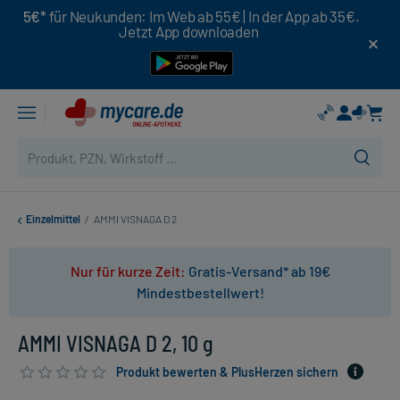
5€*
für Neukunden: Im Web ab 55€ | In der App ab 35€.
Jetzt App downloaden
Einzelmittel
/
AMMI VISNAGA D 2
Nur für kurze Zeit:
Gratis-Versand* ab 19€
Mindestbestellwert!
AMMI VISNAGA D 2, 10 g
Produkt bewerten & PlusHerzen sichern