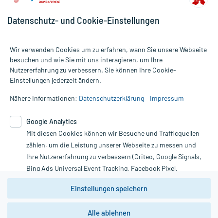
Datenschutz- und Cookie-Einstellungen
Wir verwenden Cookies um zu erfahren, wann Sie unsere Webseite
besuchen und wie Sie mit uns interagieren, um Ihre
Nutzererfahrung zu verbessern. Sie können Ihre Cookie-
Alle Preise gelten inkl. MwSt., ggf. zzgl. Versandkosten
Einstellungen jederzeit ändern.
Informationen auf dieser Website werden ausschließlich für
informative Zwecke zur Verfügung gestellt. Sie ersetzen keinesfalls
Nähere Informationen:
Datenschutzerklärung
Impressum
die Untersuchung und Behandlung durch einen Arzt. Bitte
beachten Sie, dass hierdurch weder Diagnosen gestellt noch
Google Analytics
Therapien eingeleitet werden können. | Diese Webseite benutzt
Mit diesen Cookies können wir Besuche und Trafficquellen
Google Analytics. Lesen Sie bitte dazu die wichtigen Hinweise in
unserer Datenschutzerklärung. Für den Widerruf einer Bestellung
zählen, um die Leistung unserer Webseite zu messen und
nutzen Sie das Formular:
Ihre Nutzererfahrung zu verbessern (Criteo, Google Signals,
Bing Ads Universal Event Tracking, Facebook Pixel,
Vertrag widerrufen
Youtube-Social Plugin).
Einstellungen speichern
Wir weisen darauf hin, dass die
Datenschutzbestimmungen von
Google Analytics
nicht
Alle ablehnen
*Hinweise zu unseren Aktionen und Bewertungen
zwingend den Europäischen Anforderungen gem. EU-