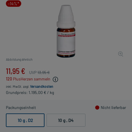
-14%*
Abbildung ähnlich
11,95 €
UVP
13,95 €
120
PlusHerzen sammeln
inkl. MwSt.
zzgl.
Versandkosten
Grundpreis: 1.195,00 € / kg
Packungseinheit
Nicht lieferbar
10 g
, D2
10 g
, D4