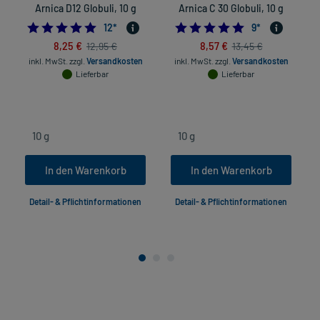
Arnica D12 Globuli, 10 g
Arnica C 30 Globuli, 10 g
5.0
4.8888888888888
12
*
9
*
8,25 €
8,57 €
12,95 €
13,45 €
inkl. MwSt.
zzgl.
Versandkosten
inkl. MwSt.
zzgl.
Versandkosten
Lieferbar
Lieferbar
In den Warenkorb
In den Warenkorb
Detail- & Pflichtinformationen
Detail- & Pflichtinformationen