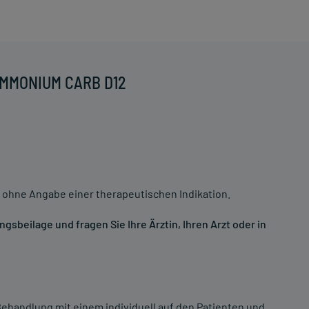
 AMMONIUM CARB D12
 ohne Angabe einer therapeutischen Indikation.
sbeilage und fragen Sie Ihre Ärztin, Ihren Arzt oder in
ehandlung mit einem individuell auf den Patienten und