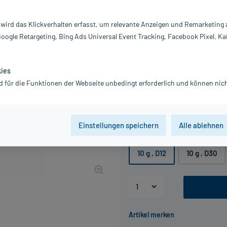
Darreichung:
Gl
Inhalt:
10
 wird das Klickverhalten erfasst, um relevante Anzeigen und Remarketing
PZN:
0
Google Retargeting, Bing Ads Universal Event Tracking, Facebook Pixel, Ka
Hersteller:
DH
11,95 €
UVP
13,95 €
120
Pl
kies
inkl. MwSt.
zzgl.
Versandkosten
d für die Funktionen der Webseite unbedingt erforderlich und können nich
Grundpreis: 1.195,00 € / kg
Beschaffungskosten: 6,50 €
Einstellungen speichern
Alle ablehnen
Packungseinheit
10 g
, D12
10 g
, D30