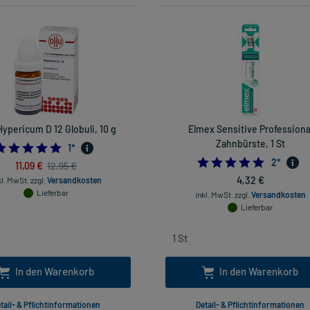
ypericum D 12 Globuli, 10 g
Elmex Sensitive Professiona
Zahnbürste, 1 St
5.0
1
*
5.0
2
*
11,09 €
12,95 €
4,32 €
kl. MwSt.
zzgl.
Versandkosten
Lieferbar
inkl. MwSt.
zzgl.
Versandkosten
Lieferbar
In den Warenkorb
In den Warenkorb
tail- & Pflichtinformationen
Detail- & Pflichtinformationen